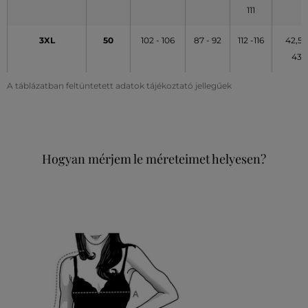
111
3XL
50
102 - 106
87 - 92
112 -116
42,5 -
43
A táblázatban feltüntetett adatok tájékoztató jellegűek
Hogyan mérjem le méreteimet helyesen?