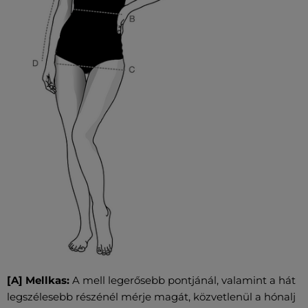
[A] Mellkas:
A mell legerősebb pontjánál, valamint a hát
legszélesebb részénél mérje magát, közvetlenül a hónalj