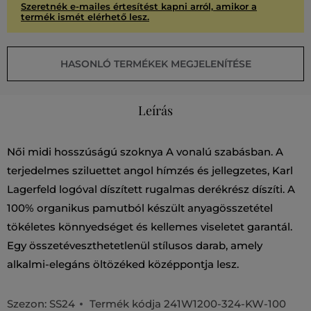
Szeretnék e-mailes értesítést kapni arról, amikor a
termék ismét elérhető lesz.
HASONLÓ TERMÉKEK MEGJELENÍTÉSE
Leírás
Női midi hosszúságú szoknya A vonalú szabásban. A
terjedelmes sziluettet angol hímzés és jellegzetes, Karl
Lagerfeld logóval díszített rugalmas derékrész díszíti. A
100% organikus pamutból készült anyagösszetétel
tökéletes könnyedséget és kellemes viseletet garantál.
Egy összetéveszthetetlenül stílusos darab, amely
alkalmi-elegáns öltözéked középpontja lesz.
Szezon: SS24
Termék kódja
241W1200-324-KW-100