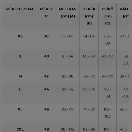
MÉRETGLOBAL
MÉRET
MELLKAS
DERÉK
CSÍPŐ
VÁLLA
IT
(cm) [A]
(cm)
(cm)
(cm)
[B]
[C]
XS
38
77 - 80
61 - 64
86 -
37 - 37
89
S
40
81 - 84
65 - 68
90 - 93
38 -
38,5
M
42
85 -88
69 - 72
94 - 97
39 - 39
L
44
89 - 92
73 - 76
98 -
40 -
101
40,5
XL
46
93 - 97
77 - 80
102 -
40,5 - 
105
2XL
48
98 - 102
82 - 86
106 -
41,5 - 