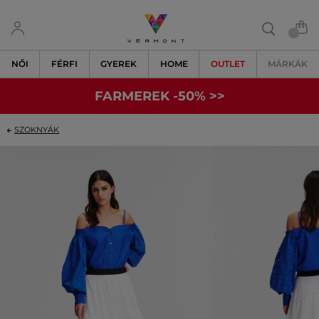
NŐI
FÉRFI
GYEREK
HOME
OUTLET
MÁRKÁK
FARMEREK -50% >>
SZOKNYÁK