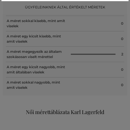
ÜGYFELEINKNEK ÁLTAL ÉRTÉKELT MÉRETEK
A méret sokkal kisebb, mint amit
0
viselek
A méret egy kicsit kisebb, mint
0
amit viselek
A méret megegyezik az általam
2
szokásosan viselt mérettel
A méret egy kicsit nagyobb, mint
0
amit általában viselek
A méret sokkal nagyobb, mint
0
amit viselek
Női mérettáblázata Karl Lagerfeld