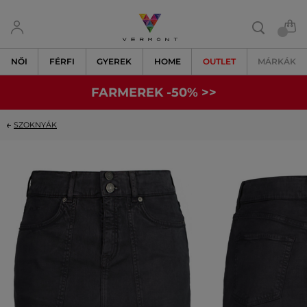
NŐI
FÉRFI
GYEREK
HOME
OUTLET
MÁRKÁK
FARMEREK -50% >>
SZOKNYÁK