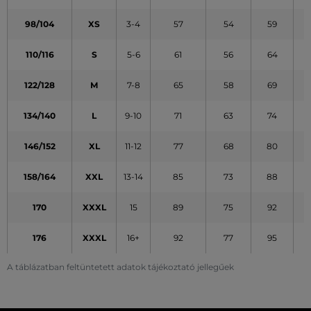
98/104
XS
3-4
57
54
59
110/116
S
5-6
61
56
64
122/128
M
7-8
65
58
69
134/140
L
9-10
71
63
74
146/152
XL
11-12
77
68
80
158/164
XXL
13-14
85
73
88
170
XXXL
15
89
75
92
176
XXXL
16+
92
77
95
A táblázatban feltüntetett adatok tájékoztató jellegűek