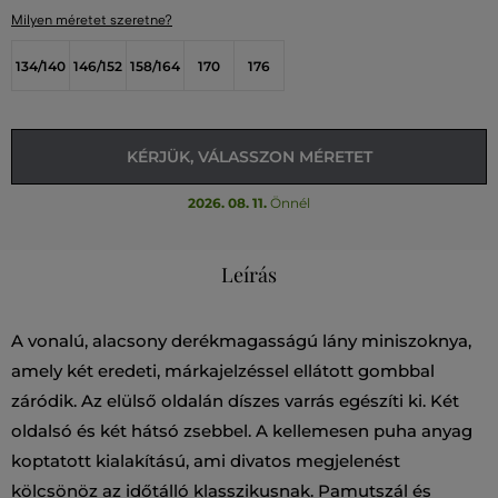
Milyen méretet szeretne?
134/140
146/152
158/164
170
176
KÉRJÜK, VÁLASSZON MÉRETET
2026. 08. 11.
Önnél
Leírás
A vonalú, alacsony derékmagasságú lány miniszoknya,
amely két eredeti, márkajelzéssel ellátott gombbal
záródik. Az elülső oldalán díszes varrás egészíti ki. Két
oldalsó és két hátsó zsebbel. A kellemesen puha anyag
koptatott kialakítású, ami divatos megjelenést
kölcsönöz az időtálló klasszikusnak. Pamutszál és