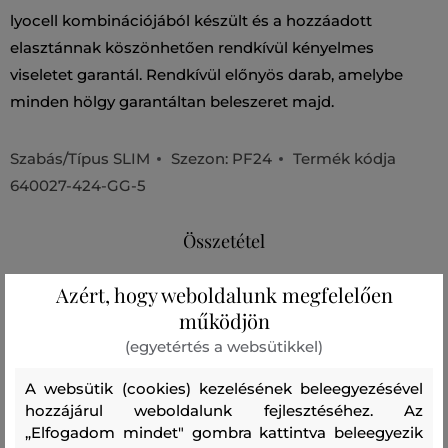
lyocell kombinációjából készült és a hozzáadott
elasztánnak köszönhetően rendkívül kényelmes
viseletet garantál. Rendkívül előnyös darab, amelybe
minden hölgy garantáltan beleszeret majd.
Szabás/Típus
SLIM
Szezon: PF24
Termék kódja
640027-424-GG-5
Összetétel
Azért, hogy weboldalunk megfelelően
felső anyag
működjön
PAMUT
LYOCELL
ELASZTÁN
(egyetértés a websütikkel)
62 %
35 %
3 %
A websütik (cookies) kezelésének beleegyezésével
hozzájárul weboldalunk fejlesztéséhez. Az
Kezelési útmutató
„Elfogadom mindet" gombra kattintva beleegyezik