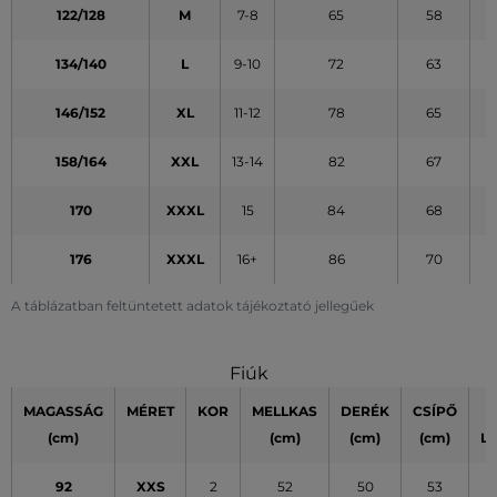
122/128
M
7-8
65
58
134/140
L
9-10
72
63
146/152
XL
11-12
78
65
158/164
XXL
13-14
82
67
170
XXXL
15
84
68
176
XXXL
16+
86
70
A táblázatban feltüntetett adatok tájékoztató jellegűek
Fiúk
MAGASSÁG
MÉRET
KOR
MELLKAS
DERÉK
CSÍPŐ
(cm)
(cm)
(cm)
(cm)
L
92
XXS
2
52
50
53