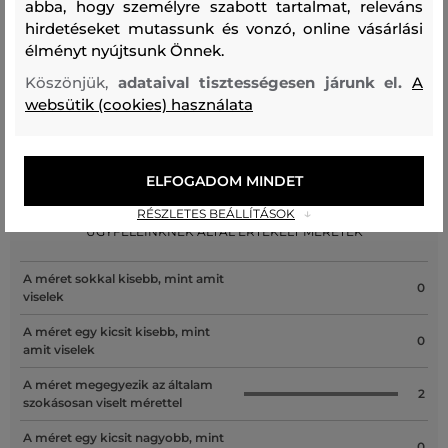
abba, hogy személyre szabott tartalmat, releváns
hirdetéseket mutassunk és vonzó, online vásárlási
MOSÁS
FEHÉRÍTÉS
SZÁRÍTÁS
VASALÁS
TISZTÍTÁS
élményt nyújtsunk Önnek.
Köszönjük,
adataival tisztességesen járunk el.
A
websütik (cookies) használata
ELFOGADOM MINDET
Recenziók
RÉSZLETES BEÁLLÍTÁSOK
ÜGYFELEINKNEK ÁLTAL ÉRTÉKELT MÉRETEK
A méret sokkal kisebb, mint amit
0
viselek
A méret egy kicsit kisebb, mint
0
amit viselek
A méret megegyezik az általam
2
szokásosan viselt mérettel
A méret egy kicsit nagyobb, mint
0