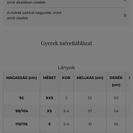
amit általában viselek
A méret sokkal nagyobb, mint
0
amit viselek
Gyerek mérettáblázat
Lányok
MAGASSÁG
(cm)
MÉRET
KOR
MELLKAS
(cm)
DERÉK
C
(cm)
(
92
XXS
2
52
50
98/104
XS
3-4
57
54
110/116
S
5-6
61
56