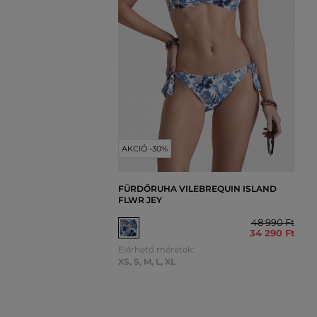
AKCIÓ -30%
FÜRDŐRUHA VILEBREQUIN ISLAND
FLWR JEY
48 990 Ft
34 290 Ft
Elérhető méretek:
XS
,
S
,
M
,
L
,
XL