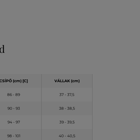
ld
CSÍPŐ (cm) [C]
VÁLLAK (cm)
86 - 89
37 - 37,5
90 - 93
38 - 38,5
94 - 97
39 - 39,5
98 - 101
40 - 40,5