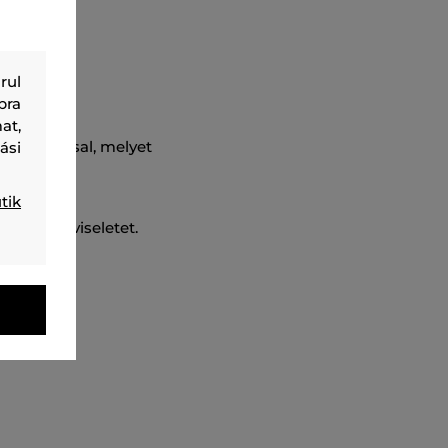
rul
bra
at,
sfelnyírással, melyet
ási
al. Az
sítja a
tik
nyelmes viseletet.
 a nyarat.