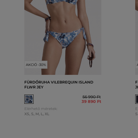
AKCIÓ -30%
FÜRDŐRUHA VILEBREQUIN ISLAND
F
FLWR JEY
J
56 990 Ft
39 890 Ft
Elérhető méretek:
E
XS
,
S
,
M
,
L
,
XL
S