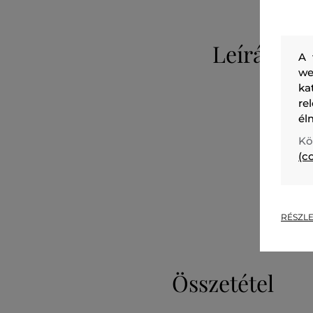
Leírás
A 
we
ka
re
él
Kö
(c
RÉSZLE
Összetétel