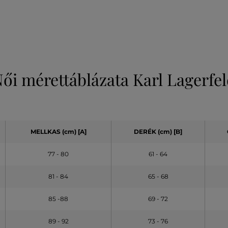
ői mérettáblázata Karl Lagerfe
MELLKAS (cm) [A]
DERÉK (cm) [B]
77 - 80
61 - 64
81 - 84
65 - 68
85 -88
69 - 72
89 - 92
73 - 76