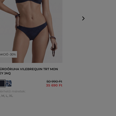
AKCIÓ -30%
ÜRDŐRUHA VILEBREQUIN TRT MON
EY JAQ
50 990 Ft
35 690 Ft
lérhető méretek:
,
M
,
L
,
XL