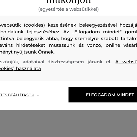
(egyetértés a websütikkel)
websütik (cookies) kezelésének beleegyezésével hozzájá
boldalunk fejlesztéséhez. Az „Elfogadom mindet" gom
ttintva beleegyezik abba, hogy személyre szabott tartalm
Női maxi strand szoknya. Áttetsző, horgolt dizájn oldalsó ré
leváns hirdetéseket mutassunk és vonzó, online vásárl
ményt nyújtsunk Önnek.
rugalmas derékpánt egészít ki Karl Signature díszes medáll
anyagösszetétel könnyű szintetikus szövetből áll, ami bizto
szönjük,
adataival tisztességesen járunk el.
A websü
ookies) használata
légáteresztést, rugalmasságot, könnyedséget és nagyon ké
Tökéletesen stílusos stranddarab, amely kellemesebbé teszi
Kombinálja hozzáillő horgolt strand felsőrésszel.
ELFOGADOM MINDET
TES BEÁLLÍTÁSOK
Szezon: SS26
Termék kódja
B2W46031-326-KW-b09