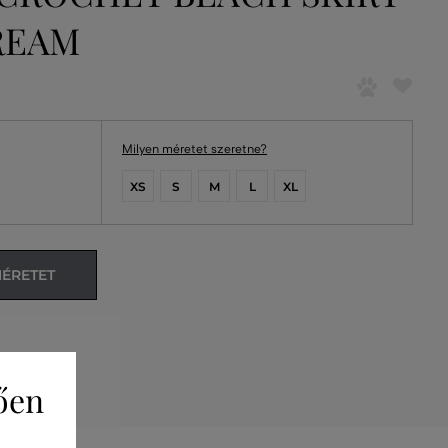
REAM
Milyen méretet szeretne?
XS
S
M
L
XL
MÉRETET
ően