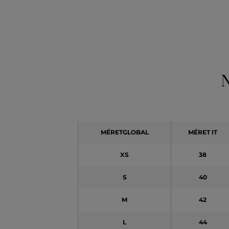
N
MÉRETGLOBAL
MÉRET IT
XS
38
S
40
M
42
L
44