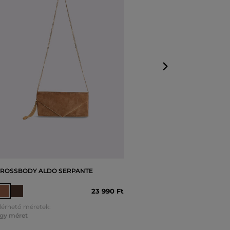
Elérhető mérete
Egy méret
ROSSBODY ALDO SERPANTE
23 990 Ft
lérhető méretek:
gy méret