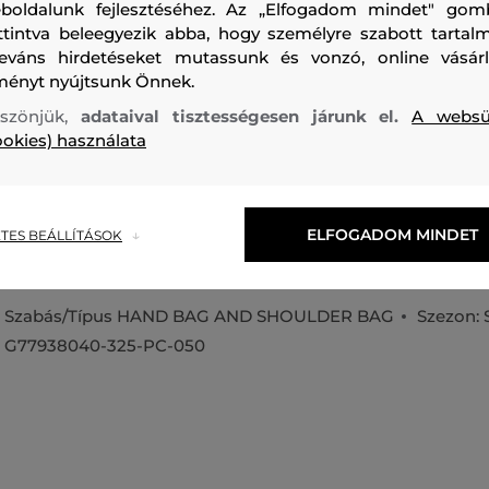
boldalunk fejlesztéséhez. Az „Elfogadom mindet" gom
ttintva beleegyezik abba, hogy személyre szabott tartalm
leváns hirdetéseket mutassunk és vonzó, online vásárl
ményt nyújtsunk Önnek.
Könnyű és tartós sporttáska, amely 35 l űrtartalmú. Lecsato
szönjük,
adataival tisztességesen járunk el.
A websü
hordozófülekkel, külső cipzáras zsebbel és főrekesszel, a
ookies) használata
nyílással van ellátva - ezt YKK cipzár két belső zseb és diszk
Megbízhatóan elfér majd benne edzés- és golffelszerelése.
barátokkal töltött hétvégi kirándulás során is.
ELFOGADOM MINDET
TES BEÁLLÍTÁSOK
Méretek: 51 x 28 x 27 cm
Szabás/Típus
HAND BAG AND SHOULDER BAG
Szezon: 
G77938040-325-PC-050