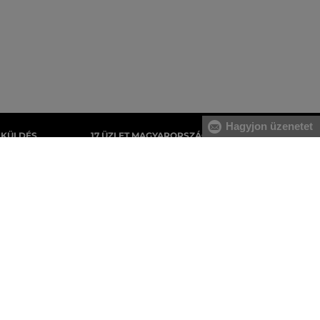
Hagyjon üzenetet
AKÜLDÉS
17 ÜZLET MAGYARORSZÁGON
gyenes, az áru
A webáruházunk széles kínálatán kívül az
tnie.
üzleteinkben is megvásárolhatja egyes
termékeinket.
Férfi melegítőfelsők
Férfi melegítőnadrágok
Férfi pulóverek
Férfi ingek