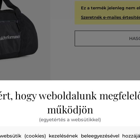
Ez a termék jelenleg nem e
Szeretnék e-mailes értesítés
HAS
ért, hogy weboldalunk megfelel
A
KIÁR
működjön
(egyetértés a websütikkel)
websütik (cookies) kezelésének beleegyezésével hozzájá