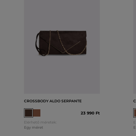
CROSSBODY ALDO SERPANTE
C
23 990 Ft
Elérhető méretek:
E
Egy méret
E