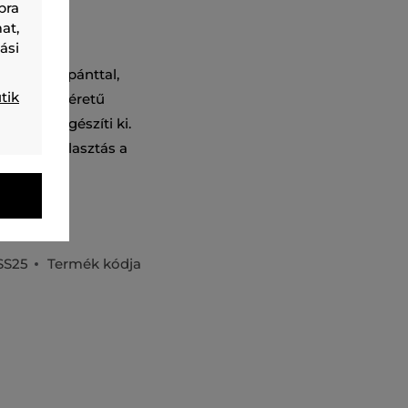
bra
at,
ási
lható vállpánttal,
tik
mely nagyméretű
rét logó egészíti ki.
 Remek választás a
SS25
Termék kódja