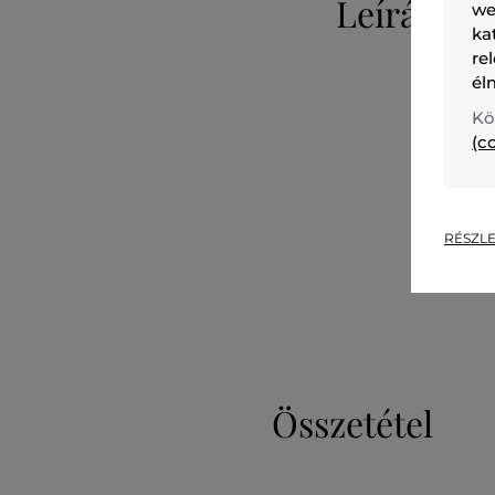
Leírás
we
ka
re
él
Kö
(c
RÉSZLE
Összetétel