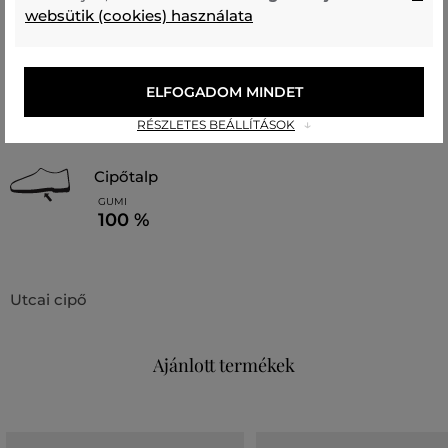
cipő felsőrész
websütik (cookies) használata
BORJÚBŐR
POLIURETÁN
POLIÉSZTER
52 %
36 %
12 %
bélésanyag
ELFOGADOM MINDET
POLIÉSZTER
POLIURETÁN
RÉSZLETES BEÁLLÍTÁSOK
60 %
40 %
cipőtalp
GUMI
100 %
Utcai cipő
Ajánlott termékek