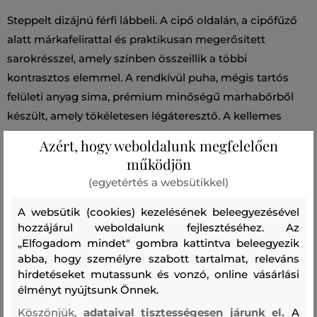
Steppelt dizájnú férfi lábbeli. A cipő oldalán, a cipőfűző
alatt márkafelirattal és praktikusan megerősített
sarokrésszel, amely színben összeillik a többi
kontrasztos elemmel. A rendkívül puha, mégis tartós
felületi anyag sima, prémium minőségű marhabőrből
készült, amely tökéletesen légáteresztő. A kellemes
textilbélés, alkalmazkodó talpbetét és a könnyű talprész
Azért, hogy weboldalunk megfelelően
kényelmes érzést garantál viselés során. A szabadidős
működjön
stílus elengedhetetlen kiegészítőjévé válik.
(egyetértés a websütikkel)
A websütik (cookies) kezelésének beleegyezésével
Szabás/Típus
SPORTCIPŐ
Szezon: SS25
Termék
hozzájárul weboldalunk fejlesztéséhez. Az
kódja
WFM241020-325-WA-2130
„Elfogadom mindet" gombra kattintva beleegyezik
abba, hogy személyre szabott tartalmat, releváns
Összetétel
hirdetéseket mutassunk és vonzó, online vásárlási
élményt nyújtsunk Önnek.
Köszönjük,
adataival tisztességesen járunk el.
A