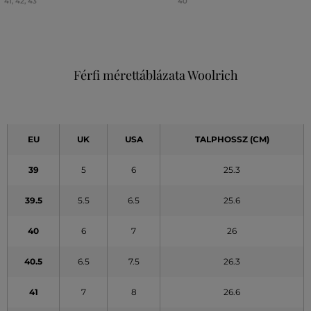
41
,
42
,
43
40
Férfi mérettáblázata Woolrich
EU
UK
USA
TALPHOSSZ (CM)
39
5
6
25.3
39.5
5.5
6.5
25.6
40
6
7
26
40.5
6.5
7.5
26.3
41
7
8
26.6