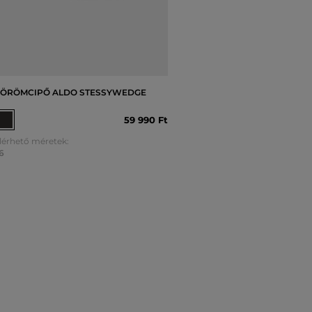
ÖRÖMCIPŐ ALDO STESSYWEDGE
59 990 Ft
lérhető méretek:
6