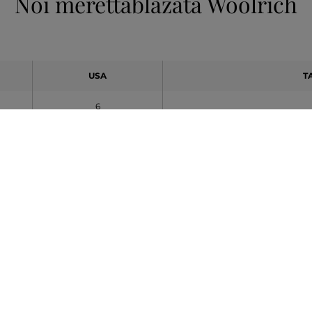
Női mérettáblázata Woolrich
USA
T
6
6.5
7
7.5
8
8.5
9