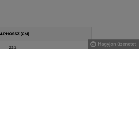
ALPHOSSZ (CM)
Hagyjon üzenetet
23.2
23.6
23.9
24.2
24.6
24.9
25.2