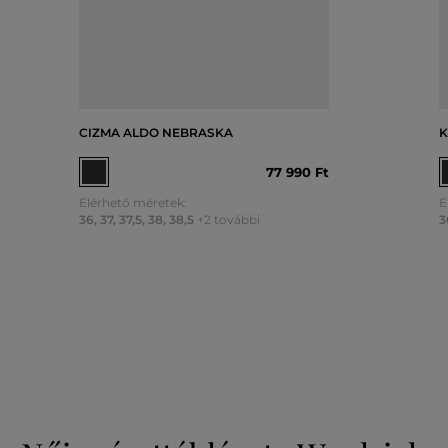
CIZMA ALDO NEBRASKA
K
77 990 Ft
Elérhető méretek:
E
36
,
37
,
37,5
,
38
,
38,5
+2 további
3