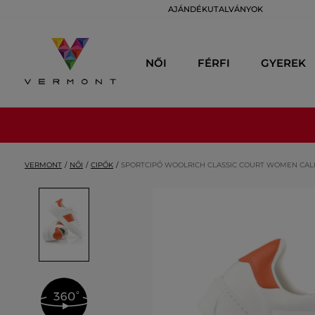
AJÁNDÉKUTALVÁNYOK
NŐI
FÉRFI
GYEREK
VERMONT
NŐI
CIPŐK
SPORTCIPŐ WOOLRICH CLASSIC COURT WOMEN CALF