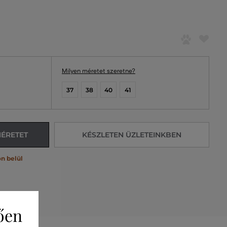
Milyen méretet szeretne?
37
38
40
41
MÉRETET
KÉSZLETEN ÜZLETEINKBEN
n belül
ően