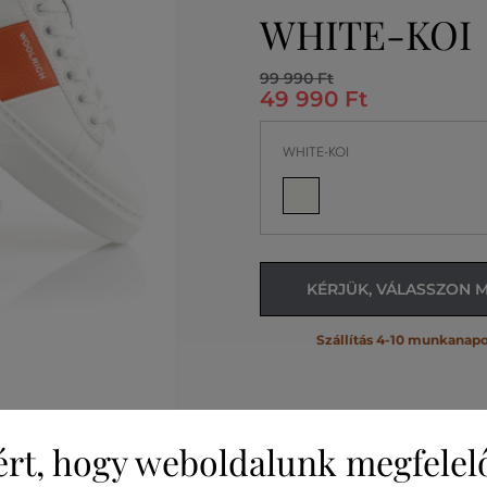
WHITE-KOI
99 990 Ft
49 990 Ft
WHITE-KOI
KÉRJÜK, VÁLASSZON 
Szállítás 4-10 munkanapo
ért, hogy weboldalunk megfelel