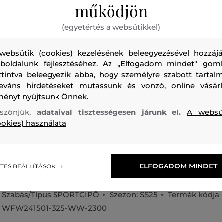
működjön
(egyetértés a websütikkel)
websütik (cookies) kezelésének beleegyezésével hozzájá
boldalunk fejlesztéséhez. Az „Elfogadom mindet" gom
Bőrből készült női tornacipő, amely kontrasztos elemmel va
ttintva beleegyezik abba, hogy személyre szabott tartalm
leváns hirdetéseket mutassunk és vonzó, online vásárl
a márka feliratával - ez színben összeillik a praktikusan me
ményt nyújtsunk Önnek.
Felületi anyaga prémium minőségű, sima marhabőrből kés
szönjük,
adataival tisztességesen járunk el.
A websü
légáteresztő képességével és tartósságával tűnik ki. Kell
ookies) használata
textilbéléssel, tökéletesen alkalmazkodó talpbetéttel és k
gumiból készült könnyű talprésszel. Rendkívül kényelmes é
viselés során. Sokoldalú lábbeli típus, amely ízlésesen kie
sportos, ugyanakkor szabadidős öltözékét.
ELFOGADOM MINDET
TES BEÁLLÍTÁSOK
Szabás/Típus
SPORTCIPŐ
Szezon: SS25
Termék kódja
WFW241501-325-WW-2300