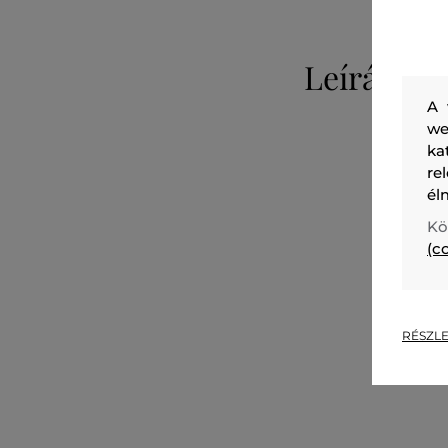
Leírás
A 
we
ka
re
él
Kö
(c
RÉSZLE