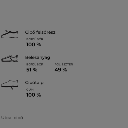
cipő felsőrész
BORJÚBŐR
100 %
bélésanyag
BORJÚBŐR
POLIÉSZTER
51 %
49 %
cipőtalp
GUMI
100 %
Utcai cipő