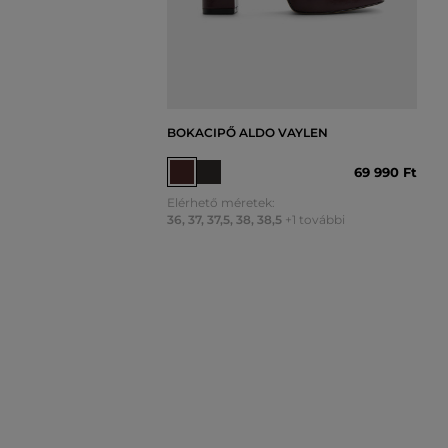
BOKACIPŐ ALDO VAYLEN
69 990 Ft
Elérhető méretek:
36
,
37
,
37,5
,
38
,
38,5
+1 további