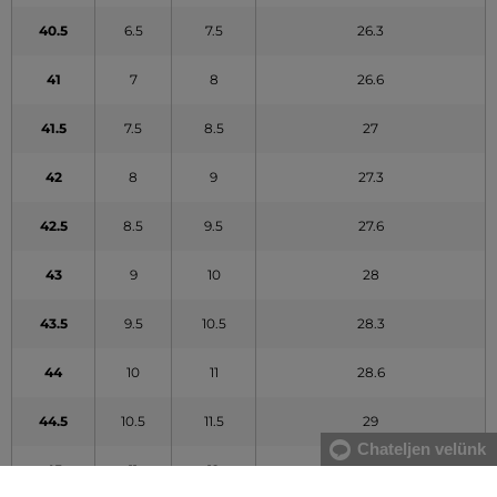
40.5
6.5
7.5
26.3
41
7
8
26.6
41.5
7.5
8.5
27
42
8
9
27.3
42.5
8.5
9.5
27.6
43
9
10
28
43.5
9.5
10.5
28.3
44
10
11
28.6
44.5
10.5
11.5
29
Chateljen velünk
45
11
12
29.3