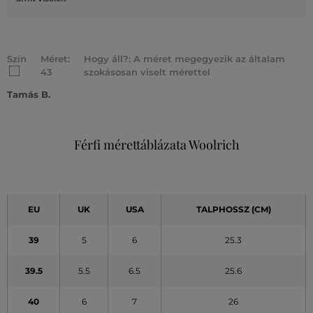
Szín
Méret:
Hogy áll?: A méret megegyezik az általam
43
szokásosan viselt mérettel
Tamás B.
Férfi mérettáblázata Woolrich
EU
UK
USA
TALPHOSSZ (CM)
39
5
6
25.3
39.5
5.5
6.5
25.6
40
6
7
26