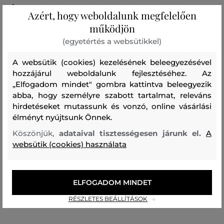
cipő felsőrész
Azért, hogy weboldalunk megfelelően
BORJÚBŐR
működjön
100 %
(egyetértés a websütikkel)
bélésanyag
A websütik (cookies) kezelésének beleegyezésével
POLIÉSZTER
BORJÚBŐR
hozzájárul weboldalunk fejlesztéséhez. Az
57 %
43 %
„Elfogadom mindet" gombra kattintva beleegyezik
abba, hogy személyre szabott tartalmat, releváns
cipőtalp
hirdetéseket mutassunk és vonzó, online vásárlási
GUMI
élményt nyújtsunk Önnek.
100 %
Köszönjük,
adataival tisztességesen járunk el.
A
websütik (cookies) használata
Utcai cipő
ELFOGADOM MINDET
Ajánlott termékek
RÉSZLETES BEÁLLÍTÁSOK