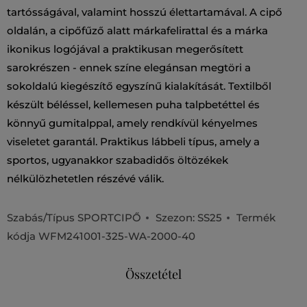
tartósságával, valamint hosszú élettartamával. A cipő
oldalán, a cipőfűző alatt márkafelirattal és a márka
ikonikus logójával a praktikusan megerősített
sarokrészen - ennek színe elegánsan megtöri a
sokoldalú kiegészítő egyszínű kialakítását. Textilből
készült béléssel, kellemesen puha talpbetéttel és
könnyű gumitalppal, amely rendkívül kényelmes
viseletet garantál. Praktikus lábbeli típus, amely a
sportos, ugyanakkor szabadidős öltözékek
nélkülözhetetlen részévé válik.
Szabás/Típus
SPORTCIPŐ
Szezon: SS25
Termék
kódja
WFM241001-325-WA-2000-40
Összetétel