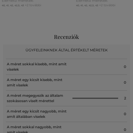
Elérhető méretek:
Elérhető méretek:
+2 további
+2 további
40
,
41
,
42
,
42,5
,
43
40
,
41
,
42
,
42,5
,
43
Recenziók
ÜGYFELEINKNEK ÁLTAL ÉRTÉKELT MÉRETEK
A méret sokkal kisebb, mint amit
0
viselek
A méret egy kicsit kisebb, mint
0
amit viselek
A méret megegyezik az általam
2
szokásosan viselt mérettel
A méret egy kicsit nagyobb, mint
0
amit általában viselek
A méret sokkal nagyobb, mint
0
amit viselek