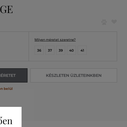
IGE
Milyen méretet szeretne?
36
37
39
40
41
MÉRETET
KÉSZLETEN ÜZLETEINKBEN
n belül
ően