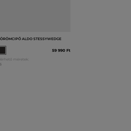
ÖRÖMCIPŐ ALDO STESSYWEDGE
59 990 Ft
lérhető méretek:
6