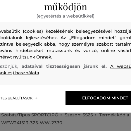
működjön
(egyetértés a websütikkel)
websütik (cookies) kezelésének beleegyezésével hozzájá
boldalunk fejlesztéséhez. Az „Elfogadom mindet" gom
Bőrből készült női tornacipő, amelyet kontrasztos elemek d
ttintva beleegyezik abba, hogy személyre szabott tartalm
leváns hirdetéseket mutassunk és vonzó, online vásárl
praktikus és megerősített sarokrészen, valamint a fűzők ala
ményt nyújtsunk Önnek.
márkafelirattal a cipő oldalán. Felületi anyaga tartós, még
szönjük,
adataival tisztességesen járunk el.
A websü
prémium minőségű sima bőrből készült, amely légáteresz
ookies) használata
tűnik ki. Textilből készült bélés, rugalmas és tökéletesen 
talpbetét, valamint rendkívül könnyű talprész egészíti ki,
érzést garantál viselés során. Könnyen kombinálható darab
megjelenést kölcsönöz majd lezser stílusának.
ELFOGADOM MINDET
TES BEÁLLÍTÁSOK
Szabás/Típus
SPORTCIPŐ
Szezon: SS25
Termék kódja
WFW241513-325-WW-2370