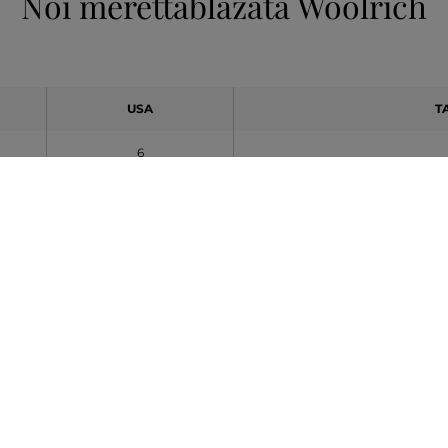
Női mérettáblázata Woolrich
USA
T
6
6.5
7
7.5
8
8.5
9