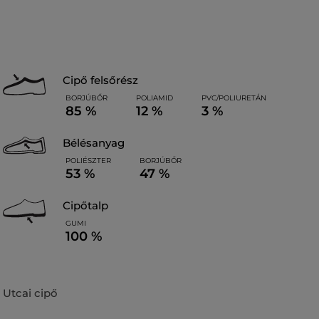
cipő felsőrész
BORJÚBŐR
POLIAMID
PVC/POLIURETÁN
85 %
12 %
3 %
bélésanyag
POLIÉSZTER
BORJÚBŐR
53 %
47 %
cipőtalp
GUMI
100 %
Utcai cipő