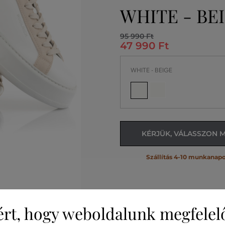
WHITE - BE
95 990 Ft
47 990 Ft
WHITE - BEIGE
KÉRJÜK, VÁLASSZON 
Szállítás 4-10 munkanapo
ért, hogy weboldalunk megfelel