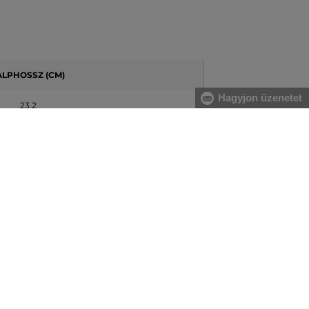
ALPHOSSZ (CM)
Hagyjon üzenetet
23.2
23.6
23.9
24.2
24.6
24.9
25.2