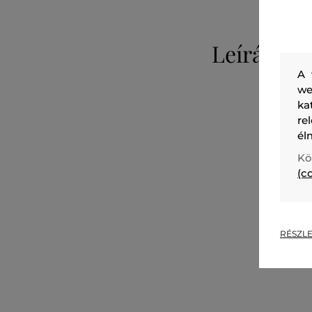
Leírás
A 
we
ka
re
él
Kö
(c
RÉSZLE