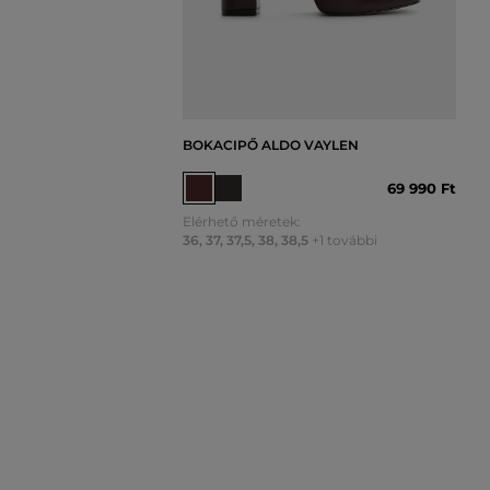
BOKACIPŐ ALDO VAYLEN
69 990 Ft
Elérhető méretek:
36
,
37
,
37,5
,
38
,
38,5
+1 további