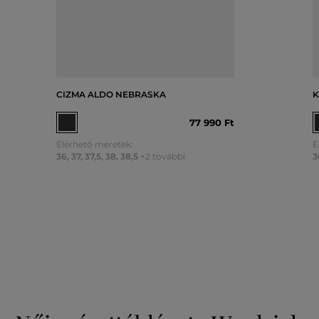
CIZMA ALDO NEBRASKA
K
77 990 Ft
Elérhető méretek:
E
36
,
37
,
37,5
,
38
,
38,5
+2 további
3