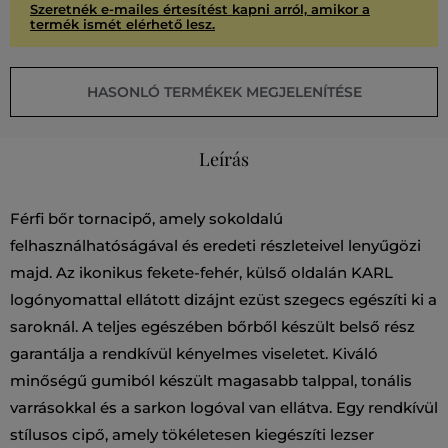
Szeretnék e-mailes értesítést kapni arról, amikor a
termék ismét elérhető lesz.
HASONLÓ TERMÉKEK MEGJELENÍTÉSE
Leírás
Férfi bőr tornacipő, amely sokoldalú
felhasználhatóságával és eredeti részleteivel lenyűgözi
majd. Az ikonikus fekete-fehér, külső oldalán KARL
logónyomattal ellátott dizájnt ezüst szegecs egészíti ki a
saroknál. A teljes egészében bőrből készült belső rész
garantálja a rendkívül kényelmes viseletet. Kiváló
minőségű gumiból készült magasabb talppal, tonális
varrásokkal és a sarkon logóval van ellátva. Egy rendkívül
stílusos cipő, amely tökéletesen kiegészíti lezser