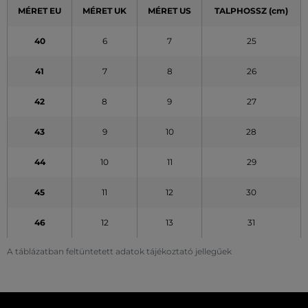
MÉRET EU
MÉRET UK
MÉRET US
TALPHOSSZ (cm)
40
6
7
25
41
7
8
26
42
8
9
27
43
9
10
28
44
10
11
29
45
11
12
30
46
12
13
31
A táblázatban feltüntetett adatok tájékoztató jellegűek