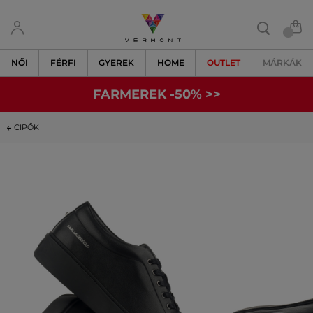
NŐI
FÉRFI
GYEREK
HOME
OUTLET
MÁRKÁK
FARMEREK -50% >>
CIPŐK