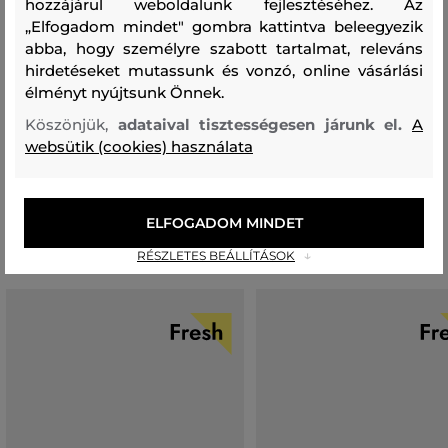
hozzájárul weboldalunk fejlesztéséhez. Az
„Elfogadom mindet" gombra kattintva beleegyezik
cipőtalp
abba, hogy személyre szabott tartalmat, releváns
GUMI
hirdetéseket mutassunk és vonzó, online vásárlási
100 %
élményt nyújtsunk Önnek.
Köszönjük,
adataival tisztességesen járunk el.
A
websütik (cookies) használata
Utcai cipő
Ajánlott termékek
ELFOGADOM MINDET
RÉSZLETES BEÁLLÍTÁSOK