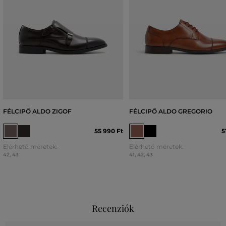
FÉLCIPŐ ALDO ZIGOF
FÉLCIPŐ ALDO GREGORIO
55 990 Ft
5
Elérhető méretek:
Elérhető méretek:
42
,
43
41
,
42
,
43
Recenziók