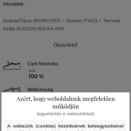
öltözékét.
Szabás/Típus
SPORTCIPŐ
Szezon: FW23
Termék
kódja
KL53320-623-KA-000
Összetétel
cipő felsőrész
BŐR
100 %
bélésanyag
Azért, hogy weboldalunk megfelelően
BŐR
100 %
működjön
(egyetértés a websütikkel)
talpbetét
BŐR
ETILÉN-VINIL-ACETÁT
A websütik (cookies) kezelésének beleegyezésével
50 %
50 %