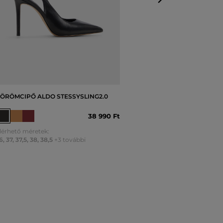
ÖRÖMCIPŐ ALDO STESSYSLING2.0
38 990 Ft
lérhető méretek:
6
,
37
,
37,5
,
38
,
38,5
+3 további