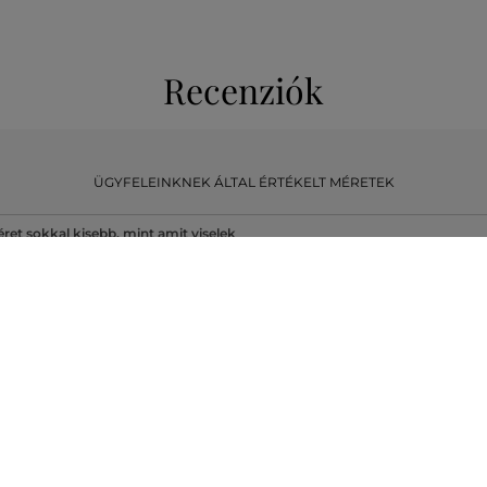
Recenziók
ÜGYFELEINKNEK ÁLTAL ÉRTÉKELT MÉRETEK
ret sokkal kisebb, mint amit viselek
ret egy kicsit kisebb, mint amit
lek
ret megegyezik az általam
ásosan viselt mérettel
ret egy kicsit nagyobb, mint amit
lában viselek
ret sokkal nagyobb, mint amit
lek