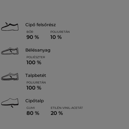
cipő felsőrész
BŐR
POLIURETÁN
90 %
10 %
bélésanyag
POLIÉSZTER
100 %
talpbetét
POLIURETÁN
100 %
cipőtalp
GUMI
ETILÉN-VINIL-ACETÁT
80 %
20 %