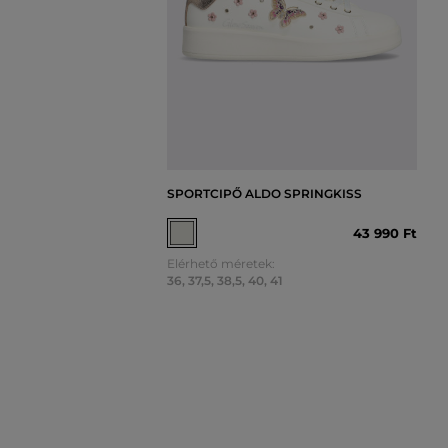
SPORTCIPŐ ALDO SPRINGKISS
43 990 Ft
Elérhető méretek:
36
,
37,5
,
38,5
,
40
,
41