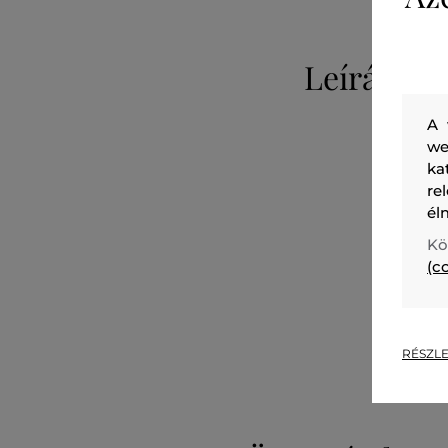
Leírás
A 
we
ka
re
él
Kö
(c
RÉSZLE