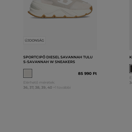
ÚJDONSÁG
SPORTCIPŐ DIESEL SAVANNAH TULU
K
S-SAVANNAH W SNEAKERS
85 990 Ft
E
Elérhető méretek:
3
36
,
37
,
38
,
39
,
40
+1 további