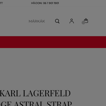
TT
HÍVJON: 06 1 901 1901
MÁRKÁK
 KARL LAGERFELD
GE ASTRAL STRAP