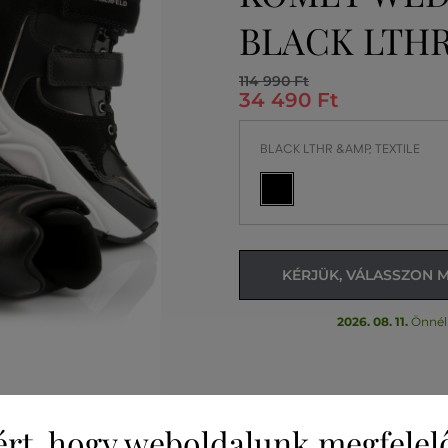
BLACK LTHR
114 990 Ft
34 490 Ft
BLACK LTHR &AMP; TEXTILE
KÉRJÜK, VÁLASSZON 
2026. 08. 11.
Önnél
ért, hogy weboldalunk megfelel