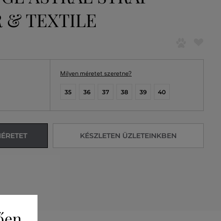
 & TEXTILE
Milyen méretet szeretne?
35
36
37
38
39
40
MÉRETET
KÉSZLETEN ÜZLETEINKBEN
ően