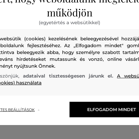
működjön
(egyetértés a websütikkel)
websütik (cookies) kezelésének beleegyezésével hozzájá
boldalunk fejlesztéséhez. Az „Elfogadom mindet" gom
Kombinált anyagból készült, bokáig érő női tornacipő, ame
ttintva beleegyezik abba, hogy személyre szabott tartalm
megjelenésével és maximális viselési kényelmével elvarázs
leváns hirdetéseket mutassunk és vonzó, online vásárl
strukturált felületet párnázott szegély és sima, szálcsiszolt
ményt nyújtsunk Önnek.
tonális panelek teszik különlegessé. Cipőfűzővel és két tép
szönjük,
adataival tisztességesen járunk el.
A websü
amelyek közül az egyiken KARL logó látható. A kényelmes
ookies) használata
sarokhurokkal ellátott. Rendkívül stílusos lábbeli, amely ga
majd lezser öltözékét.
ELFOGADOM MINDET
TES BEÁLLÍTÁSOK
Szabás/Típus
SPORTCIPŐ
Szezon: FW24
Termék kódj
KL65734-624-KW-400