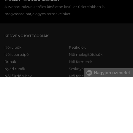
A webáruházunk széles kínálatán kívül az üzleteinkben is
megvásárolhatja egyes termékeinket.
KEDVENC KATEGÓRIÁK
Női cipők
Retikülök
Női sportcipő
Női melegítőfelsők
Ruhák
Női farmerek
Nyári ruhák
Szoknyák
Hagyjon üzenetet
Női fürdőruhák
Női fehérneműk
Férfi cipők
Férfi melegítőfelsők
Férfi sportcipő
Férfi melegítőnadrágok
Férfi farmerek
Férfi pulóverek
Férfi rövidnadrágok
Férfi ingek
Férfi fehérneműk
Férfi trikók