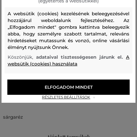
(egyetértés a websütikkel)
Az ELEMENSE márkárol: A minimalista beltéri parfümök
A websütik (cookies) kezelésének beleegyezésével
rajongói számára egy nagyon jellegzetes márkát
hozzájárul weboldalunk fejlesztéséhez. Az
„Elfogadom mindet" gombra kattintva beleegyezik
fedeztünk fel a felkelő nap országában, Japánban. Nincs
abba, hogy személyre szabott tartalmat, releváns
kétségünk afelől, hogy Az ELEMENSE projekt hozzánk
hirdetéseket mutassunk és vonzó, online vásárlási
hasonlóan Önt is el fogja kápráztatni Az illóolajok,
élményt nyújtsunk Önnek.
illatpálcikák vagy kavicsos diffúzorok kínálatával. Nap
Köszönjük,
adataival tisztességesen járunk el.
A
mint nap.
websütik (cookies) használata
Termék kódja
98097-0-HH-778-0
ELFOGADOM MINDET
Összetétel
RÉSZLETES BEÁLLÍTÁSOK
sárgaréz