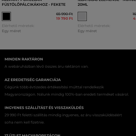
FÜSTÖLŐPÁLCIKÁKHOZ - FEKETE
20ML
65 990 Ft
1
19 790 Ft
4
Elérhető méretek:
Elérhető méretek:
Egy méret
Egy méret
MINDEN RAKTÁRON
A webáruházban lévő összes áru raktáron van.
AZ EREDETISÉG GARANCIÁJA
Cégünk több évtizedes értékesítési múlttal rendelkezik
Magyarországon. Nálunk mindig 100%-ban eredeti terméket vásárol.
INGYENES SZÁLLÍTÁST ÉS VISSZAKÜLDÉS
29 990 Ft feletti szállítás mindig ingyenes, az áru visszaküldéséért
soha nem kell fizetnie.
17 ÜZLET MAGYARORSZÁGON