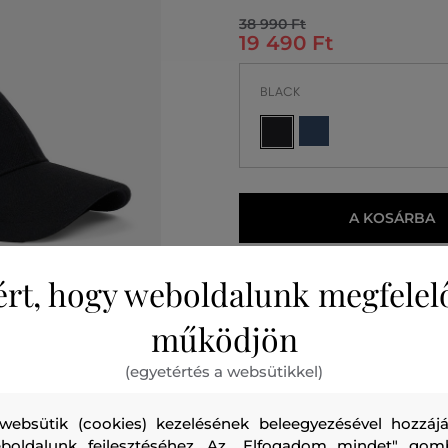
38 990 Ft
19 490 Ft
BLACK
A KOSÁRBA
2026. 08. 10.
Önné
ért, hogy weboldalunk megfelel
működjön
(egyetértés a websütikkel)
websütik (cookies) kezelésének beleegyezésével hozzájá
boldalunk fejlesztéséhez. Az „Elfogadom mindet" gom