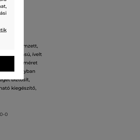
at,
ási
tik
 oldalán hímzett,
 kialakítású, ívelt
ki, amely a méret
magas arányban
get biztosít,
ató kiegészítő,
0-0