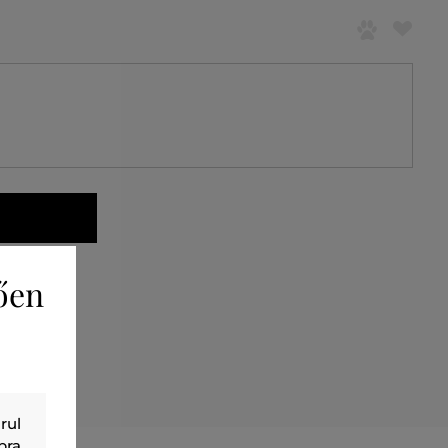
l
ően
rul
bra