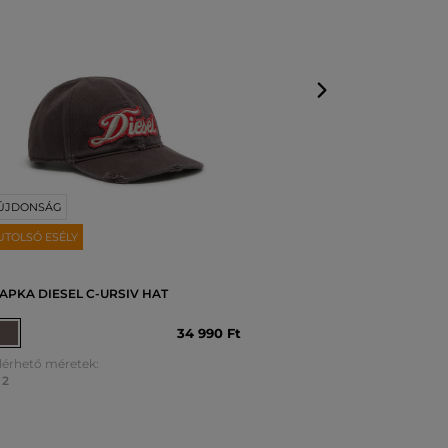
1
,
2
ÚJDONSÁG
UTOLSÓ ESÉLY
APKA DIESEL C-URSIV HAT
34 990 Ft
lérhető méretek:
2