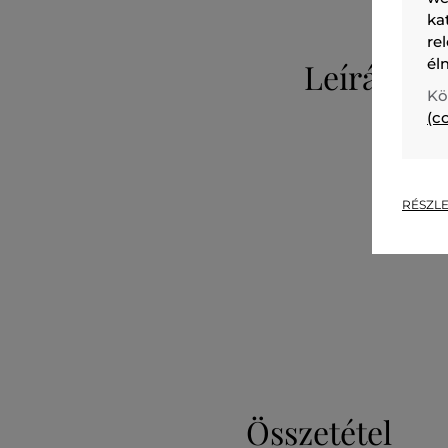
ka
re
él
Leírás
Kö
(c
RÉSZLE
Összetétel