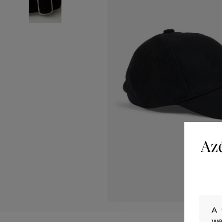
Az
A 
we