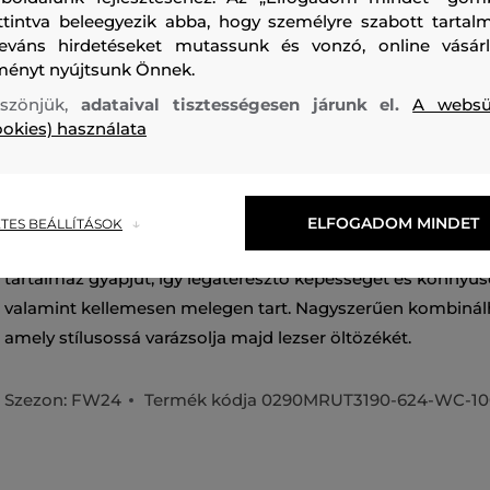
ttintva beleegyezik abba, hogy személyre szabott tartalm
leváns hirdetéseket mutassunk és vonzó, online vásárl
ményt nyújtsunk Önnek.
szönjük,
adataival tisztességesen járunk el.
A websü
ookies) használata
Gyapjúból készült férfi sapka, amely napellenzővel és a bal
decens Woolrich logóval van díszítve. A klasszikus hatrészes
napellenzővel ellátott sapkát fémből készült csat egészíti 
ELFOGADOM MINDET
TES BEÁLLÍTÁSOK
könnyű beállításában segít. A prémium minőségű anyag 
tartalmaz gyapjút, így légáteresztő képességet és könnyűsé
valamint kellemesen melegen tart. Nagyszerűen kombinálh
amely stílusossá varázsolja majd lezser öltözékét.
Szezon: FW24
Termék kódja
0290MRUT3190-624-WC-10