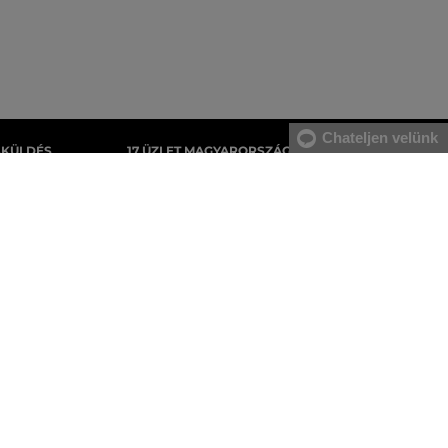
Chateljen velünk
AKÜLDÉS
17 ÜZLET MAGYARORSZÁGON
gyenes, az áru
A webáruházunk széles kínálatán kívül az
tnie.
üzleteinkben is megvásárolhatja egyes
termékeinket.
Férfi melegítőfelsők
Férfi melegítőnadrágok
Férfi pulóverek
Férfi ingek
Férfi trikók