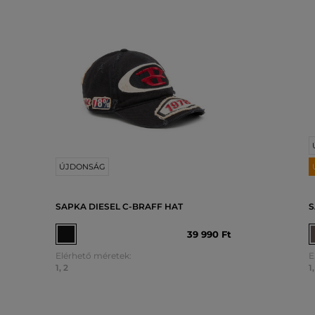
ÚJDONSÁG
SAPKA DIESEL C-BRAFF HAT
S
39 990 Ft
Elérhető méretek:
E
1
,
2
1
,