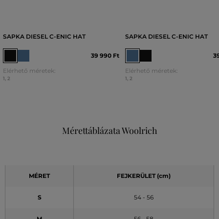
SAPKA DIESEL C-ENIC HAT
SAPKA DIESEL C-ENIC HAT
39 990 Ft
3
Elérhető méretek:
Elérhető méretek:
1
,
2
1
,
2
Mérettáblázata Woolrich
MÉRET
FEJKERÜLET (cm)
S
54 - 56
M
56 - 58