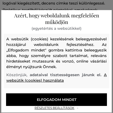
logóval kiegészített, decens címke teszi különlegessé.
Praktikus, textilből készült pántokkal, amelyeknek
Azért, hogy weboldalunk megfelelően
köszönhetően a fej fölött vagy áll alatt is megköthető.
működjön
Nagyon stílusos kiegészítő, amely kényelmet biztosít a
(egyetértés a websütikkel)
hideg napok során.
A websütik (cookies) kezelésének beleegyezésével
hozzájárul weboldalunk fejlesztéséhez. Az
Szezon: FW24
Termék kódja
„Elfogadom mindet" gombra kattintva beleegyezik
0295MRUT2635-624-WC-614
abba, hogy személyre szabott tartalmat, releváns
hirdetéseket mutassunk és vonzó, online vásárlási
Összetétel
élményt nyújtsunk Önnek.
Köszönjük,
adataival tisztességesen járunk el.
A
websütik (cookies) használata
bélésanyag
POLIÉSZTER
100 %
ELFOGADOM MINDET
felső anyag
RÉSZLETES BEÁLLÍTÁSOK
POLIÉSZTER