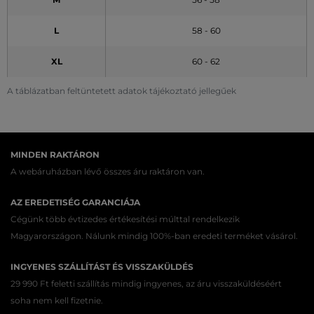
L
58 - 60
XL
60 - 62
A táblázatban feltüntetett adatok tájékoztató jellegűek
MINDEN RAKTÁRON
A webáruházban lévő összes áru raktáron van.
AZ EREDETISÉG GARANCIÁJA
Cégünk több évtizedes értékesítési múlttal rendelkezik
Magyarországon. Nálunk mindig 100%-ban eredeti terméket vásárol.
INGYENES SZÁLLÍTÁST ÉS VISSZAKÜLDÉS
29 990 Ft feletti szállítás mindig ingyenes, az áru visszaküldéséért
soha nem kell fizetnie.