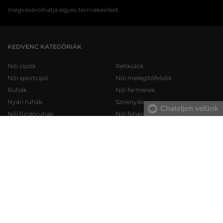
megvásárolhatja egyes termékeinket.
KEDVENC KATEGÓRIÁK
Női cipők
Retikülök
Női sportcipő
Női melegítőfelsők
Ruhák
Női farmerek
Nyári ruhák
Szoknyák
Chateljen velünk
Női fürdőruhák
Női fehérneműk
Férfi cipők
Férfi melegítőfelsők
Férfi sportcipő
Férfi melegítőnadrágok
Férfi farmerek
Férfi pulóverek
Férfi rövidnadrágok
Férfi ingek
Férfi fehérneműk
Férfi trikók