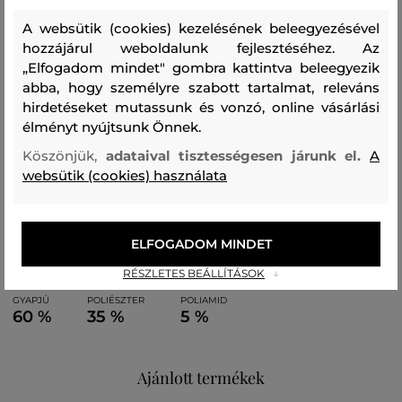
tartalmaz gyapjút, így kiváló légáteresztő képességet és
A websütik (cookies) kezelésének beleegyezésével
könnyűséget biztosít, valamint kellemesen melegen tart.
hozzájárul weboldalunk fejlesztéséhez. Az
„Elfogadom mindet" gombra kattintva beleegyezik
Nagyszerűen kombinálható kiegészítő, amely stílusosan
abba, hogy személyre szabott tartalmat, releváns
kiegészíti majd lezser öltözékét.
hirdetéseket mutassunk és vonzó, online vásárlási
élményt nyújtsunk Önnek.
Szezon: FW24
Termék kódja
Köszönjük,
adataival tisztességesen járunk el.
A
0231MRUT3046-624-WC-5321-0
websütik (cookies) használata
Összetétel
ELFOGADOM MINDET
RÉSZLETES BEÁLLÍTÁSOK
felső anyag
GYAPJÚ
POLIÉSZTER
POLIAMID
60 %
35 %
5 %
Ajánlott termékek