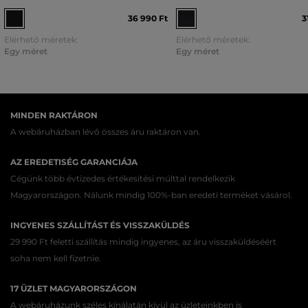
36 990 Ft
3
Elérhető méretek:
Elérhető méretek:
Egy méret
Egy méret
MINDEN RAKTÁRON
A webáruházban lévő összes áru raktáron van.
AZ EREDETISÉG GARANCIÁJA
Cégünk több évtizedes értékesítési múlttal rendelkezik
Magyarországon. Nálunk mindig 100%-ban eredeti terméket vásárol.
INGYENES SZÁLLÍTÁST ÉS VISSZAKÜLDÉS
29 990 Ft feletti szállítás mindig ingyenes, az áru visszaküldéséért
soha nem kell fizetnie.
17 ÜZLET MAGYARORSZÁGON
A webáruházunk széles kínálatán kívül az üzleteinkben is