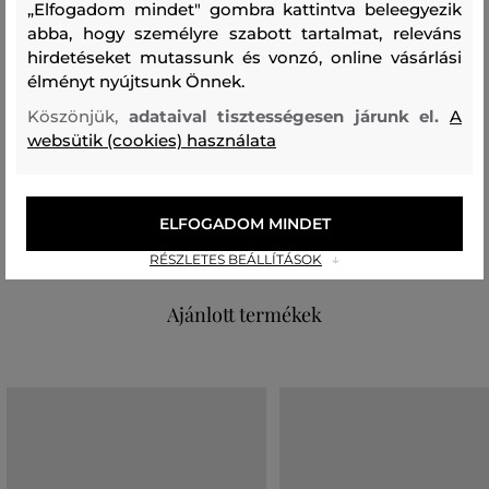
„Elfogadom mindet" gombra kattintva beleegyezik
Szezon: FW24
Termék kódja
abba, hogy személyre szabott tartalmat, releváns
hirdetéseket mutassunk és vonzó, online vásárlási
G79879020-624-PC-B42-0
élményt nyújtsunk Önnek.
Köszönjük,
adataival tisztességesen járunk el.
A
Összetétel
websütik (cookies) használata
felső anyag
BÁRÁNYGYAPJÚ
POLIAMID
ELFOGADOM MINDET
80 %
20 %
RÉSZLETES BEÁLLÍTÁSOK
Ajánlott termékek