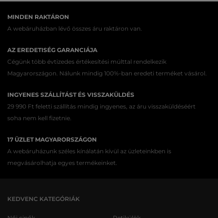
MINDEN RAKTÁRON
A webáruházban lévő összes áru raktáron van.
AZ EREDETISÉG GARANCIÁJA
Cégünk több évtizedes értékesítési múlttal rendelkezik
Magyarországon. Nálunk mindig 100%-ban eredeti terméket vásárol.
INGYENES SZÁLLÍTÁST ÉS VISSZAKÜLDÉS
29 990 Ft feletti szállítás mindig ingyenes, az áru visszaküldéséért
soha nem kell fizetnie.
17 ÜZLET MAGYARORSZÁGON
A webáruházunk széles kínálatán kívül az üzleteinkben is
megvásárolhatja egyes termékeinket.
KEDVENC KATEGÓRIÁK
Női cipők
Retikülök