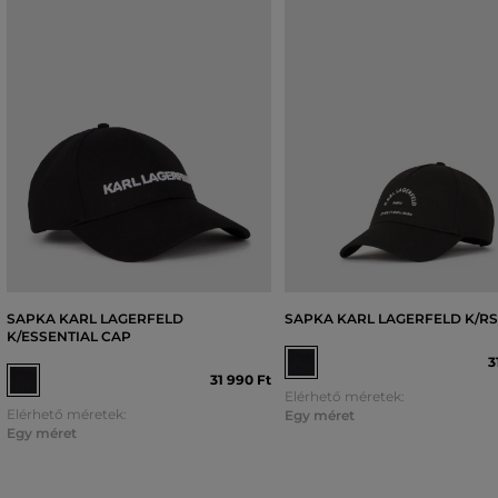
SAPKA KARL LAGERFELD
SAPKA KARL LAGERFELD K/R
K/ESSENTIAL CAP
3
31 990 Ft
Elérhető méretek:
Elérhető méretek:
Egy méret
Egy méret