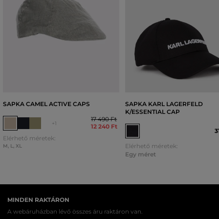
SAPKA CAMEL ACTIVE CAPS
SAPKA KARL LAGERFELD
K/ESSENTIAL CAP
17 490 Ft
+1
12 240 Ft
3
Elérhető méretek:
Elérhető méretek:
M
,
L
,
XL
Egy méret
MINDEN RAKTÁRON
A webáruházban lévő összes áru raktáron van.