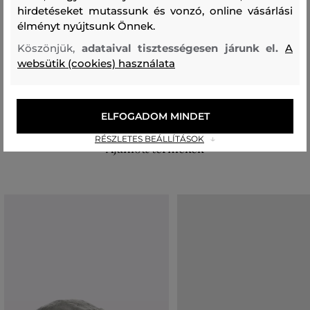
hirdetéseket mutassunk és vonzó, online vásárlási
Összetétel
élményt nyújtsunk Önnek.
Köszönjük,
adataival tisztességesen járunk el.
A
websütik (cookies) használata
felső anyag
AKRIL, MODAKRIL
MERINO GYAPJÚ
50 %
50 %
ELFOGADOM MINDET
RÉSZLETES BEÁLLÍTÁSOK
Ajánlott termékek