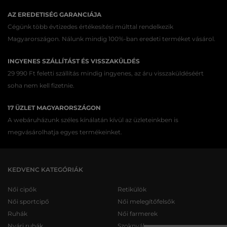
AZ EREDETISÉG GARANCIÁJA
Cégünk több évtizedes értékesítési múlttal rendelkezik
Magyarországon. Nálunk mindig 100%-ban eredeti terméket vásárol.
INGYENES SZÁLLÍTÁST ÉS VISSZAKÜLDÉS
29 990 Ft feletti szállítás mindig ingyenes, az áru visszaküldéséért
soha nem kell fizetnie.
17 ÜZLET MAGYARORSZÁGON
A webáruházunk széles kínálatán kívül az üzleteinkben is
megvásárolhatja egyes termékeinket.
KEDVENC KATEGÓRIÁK
Női cipők
Retikülök
Női sportcipő
Női melegítőfelsők
Ruhák
Női farmerek
Nyári ruhák
Szoknyák