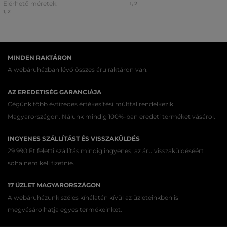
Elérhető méretek:
1
,
2
1
,
2
MINDEN RAKTÁRON
A webáruházban lévő összes áru raktáron van.
AZ EREDETISÉG GARANCIÁJA
Cégünk több évtizedes értékesítési múlttal rendelkezik
Magyarországon. Nálunk mindig 100%-ban eredeti terméket vásárol.
INGYENES SZÁLLÍTÁST ÉS VISSZAKÜLDÉS
29 990 Ft feletti szállítás mindig ingyenes, az áru visszaküldéséért
soha nem kell fizetnie.
17 ÜZLET MAGYARORSZÁGON
A webáruházunk széles kínálatán kívül az üzleteinkben is
megvásárolhatja egyes termékeinket.