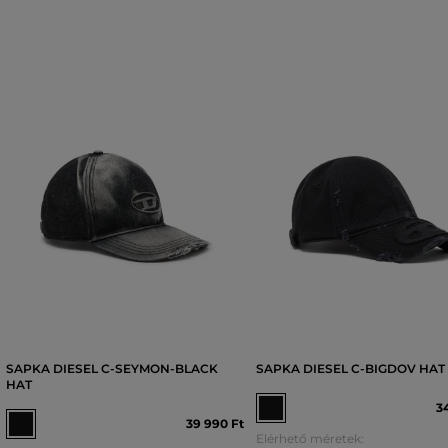
SAPKA DIESEL C-SEYMON-BLACK
SAPKA DIESEL C-BIGDOV HAT
HAT
3
39 990 Ft
Elérhető méretek: