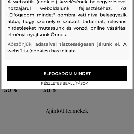
Remek választás a városba, azonban a hegyekben
A websütik (cookies) kezelésének beleegyezésével
hozzájárul weboldalunk fejlesztéséhez. Az
töltött sporttevékenységek során is értékelni fogja majd,
„Elfogadom mindet" gombra kattintva beleegyezik
hiszen kellemesen melegen tart.
abba, hogy személyre szabott tartalmat, releváns
hirdetéseket mutassunk és vonzó, online vásárlási
Szezon: FW24
Termék kódja
élményt nyújtsunk Önnek.
G77781280-624-PC-G47-0
Köszönjük,
adataival tisztességesen járunk el.
A
websütik (cookies) használata
Összetétel
ELFOGADOM MINDET
felső anyag
RÉSZLETES BEÁLLÍTÁSOK
AKRIL, MODAKRIL
MERINO GYAPJÚ
50 %
50 %
Ajánlott termékek