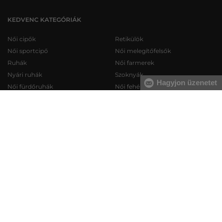
KEDVENC KATEGÓRIÁK
Női cipők
Retikülök
Női sportcipő
Női melegítőfelsők
Ruhák
Női farmerek
Nyári ruhák
Szoknyák
Hagyjon üzenetet
Női fürdőruhák
Női fehérneműk
Férfi cipők
Férfi melegítőfelsők
Férfi sportcipő
Férfi melegítőnadrágok
Férfi farmerek
Férfi pulóverek
Férfi rövidnadrágok
Férfi ingek
Férfi fehérneműk
Férfi trikók
KAPCSOLAT