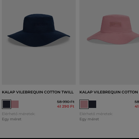
KALAP VILEBREQUIN COTTON TWILL
KALAP VILEBREQUIN COTTON
58 990 Ft
58
41 290 Ft
41
Elérhető méretek:
Elérhető méretek:
Egy méret
Egy méret