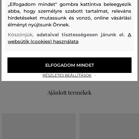
„Elfogadom mindet" gombra kattintva beleegyezik
abba, hogy személyre szabott tartalmat, releváns
Összetétel
hirdetéseket mutassunk és vonzó, online vásárlási
élményt nyújtsunk Önnek.
felső anyag
Köszönjük,
adataival tisztességesen járunk el.
A
websütik (cookies) használata
ÚJRAHASZNOSÍTOTT POLIAMID
100 %
ELFOGADOM MINDET
Szélesség: 15 cm, magasság: 13 cm, mélység: 18 cm
RÉSZLETES BEÁLLÍTÁSOK
Ajánlott termékek