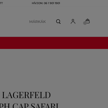
TT
HÍVJON: 06 1 901 1901
MÁRKÁK
L LAGERFELD
H CAP SAFARI