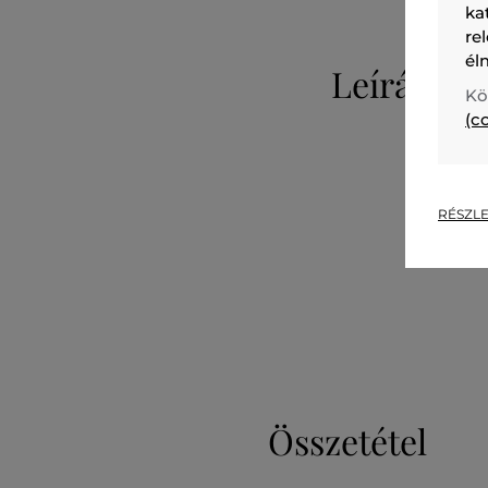
ka
re
él
Leírás
Kö
(c
RÉSZLE
Összetétel