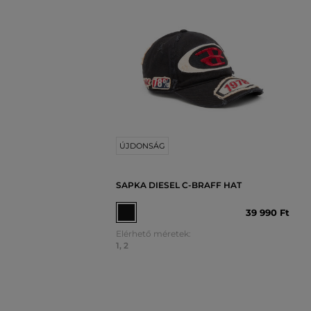
ÚJDONSÁG
SAPKA DIESEL C-BRAFF HAT
39 990 Ft
Elérhető méretek:
1
,
2