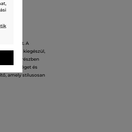
at,
ási
tik
logó díszít. A
 felirattal kiegészül,
álló szövet részben
ztő képességet és
tő, amely stílusosan