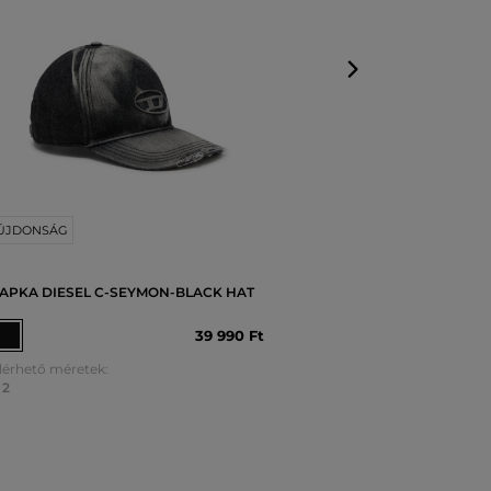
ÚJDONSÁG
APKA DIESEL C-SEYMON-BLACK HAT
39 990 Ft
lérhető méretek:
2