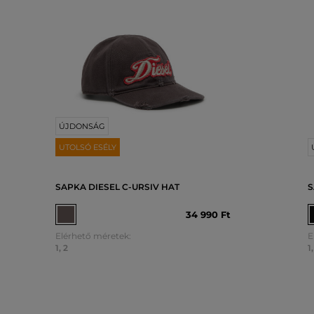
ÚJDONSÁG
UTOLSÓ ESÉLY
SAPKA DIESEL C-URSIV HAT
S
34 990 Ft
Elérhető méretek:
E
1
,
2
1
,