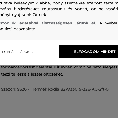
ttintva beleegyezik abba, hogy személyre szabott tartalm
leváns hirdetéseket mutassunk és vonzó, online vásárl
ményt nyújtsunk Önnek.
szönjük,
adataival tisztességesen járunk el.
A websü
ookies) használata
Női sapka sildes, amelyet az elején hímzett Karl Autograph 
klasszikus hatpanelos dizájn ívelt sildel és hátul hímzett Karl
ELFOGADOM MINDET
TES BEÁLLÍTÁSOK
a méret egyszerű beállítását ezüst csat biztosítja. Az ellen
újrahasznosított pamutból készült, amely kiváló légáteres
formamegőrzést garantál. Kitűnően kombinálható kiegészí
teszi teljessé a lezser öltözéket.
Szezon: SS26
Termék kódja
B2W33019-326-KC-2ft-0