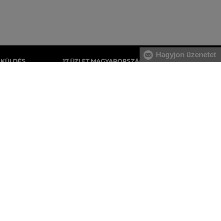
Hagyjon üzenetet
AKÜLDÉS
17 ÜZLET MAGYARORSZÁGON
gyenes, az áru
A webáruházunk széles kínálatán kívül az
tnie.
üzleteinkben is megvásárolhatja egyes
termékeinket.
Férfi melegítőfelsők
Férfi melegítőnadrágok
Férfi pulóverek
Férfi ingek
Férfi trikók