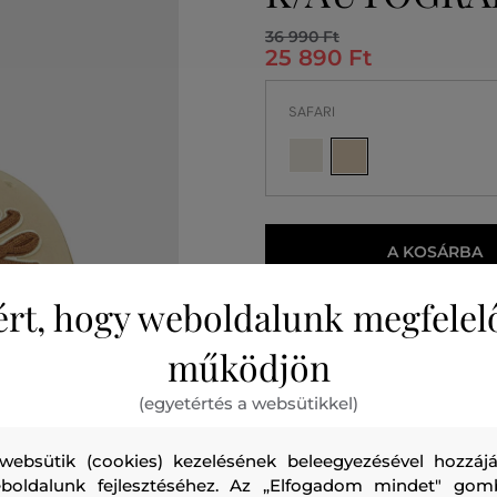
36 990 Ft
25 890 Ft
SAFARI
A KOSÁRBA
ért, hogy weboldalunk megfelel
Szállítás 4-10 munkanapo
működjön
(egyetértés a websütikkel)
websütik (cookies) kezelésének beleegyezésével hozzájá
boldalunk fejlesztéséhez. Az „Elfogadom mindet" gom