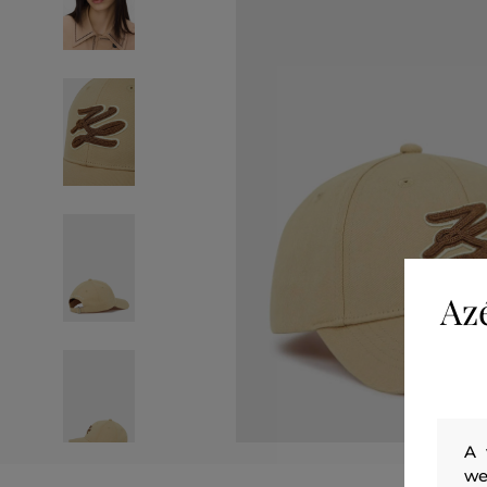
Az
A 
we