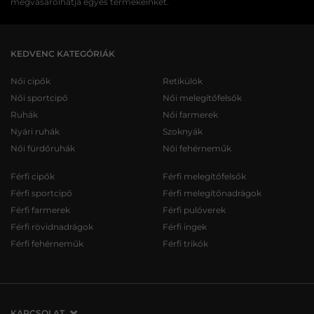
megvásárolhatja egyes termékeinket.
KEDVENC KATEGÓRIÁK
Női cipők
Retikülök
Női sportcipő
Női melegítőfelsők
Ruhák
Női farmerek
Nyári ruhák
Szoknyák
Női fürdőruhák
Női fehérneműk
Férfi cipők
Férfi melegítőfelsők
Férfi sportcipő
Férfi melegítőnadrágok
Férfi farmerek
Férfi pulóverek
Férfi rövidnadrágok
Férfi ingek
Férfi fehérneműk
Férfi trikók
KAPCSOLAT