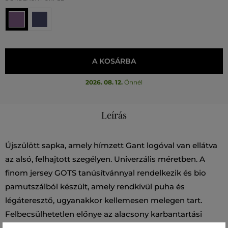
A KOSÁRBA
2026. 08. 12.
Önnél
Leírás
Újszülött sapka, amely hímzett Gant logóval van ellátva
az alsó, felhajtott szegélyen. Univerzális méretben. A
finom jersey GOTS tanúsítvánnyal rendelkezik és bio
pamutszálból készült, amely rendkívül puha és
légáteresztő, ugyanakkor kellemesen melegen tart.
Felbecsülhetetlen előnye az alacsony karbantartási
igény, ennek ellenére azonban a sapka sokáig megőrzi