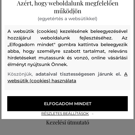
Azért, hogy weboldalunk megfelelően
eredeti alakját és színét. Praktikus és rendkívül
működjön
kényelmes kiegészítő, amelyben kisbabája garantáltan
(egyetértés a websütikkel)
elégedetten fogja magát érezni.
A websütik (cookies) kezelésének beleegyezésével
hozzájárul weboldalunk fejlesztéséhez. Az
Szabás/Típus
REGULAR
Szezon: PF24
Termék kódja
„Elfogadom mindet" gombra kattintva beleegyezik
599127-424-GC-552-0
abba, hogy személyre szabott tartalmat, releváns
hirdetéseket mutassunk és vonzó, online vásárlási
élményt nyújtsunk Önnek.
Összetétel
Köszönjük,
adataival tisztességesen járunk el.
A
websütik (cookies) használata
felső anyag
PAMUT
100 %
ELFOGADOM MINDET
RÉSZLETES BEÁLLÍTÁSOK
Kezelési útmutató