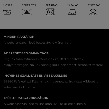
MOSÁS
FEHÉRÍTÉS
SZÁRÍTÁS
VASALÁS
TISZTÍTÁS
MINDEN RAKTÁRON
A webáruházban lévő összes áru raktáron van.
AZ EREDETISÉG GARANCIÁJA
Cégünk több évtizedes értékesítési múlttal rendelkezik
Magyarországon. Nálunk mindig 100%-ban eredeti terméket vásárol.
INGYENES SZÁLLÍTÁST ÉS VISSZAKÜLDÉS
29 990 Ft feletti szállítás mindig ingyenes, az áru visszaküldéséért
soha nem kell fizetnie.
17 ÜZLET MAGYARORSZÁGON
A webáruházunk széles kínálatán kívül az üzleteinkben is