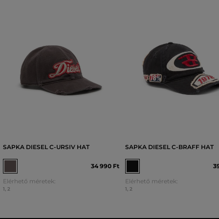
SAPKA DIESEL C-URSIV HAT
SAPKA DIESEL C-BRAFF HAT
34 990 Ft
3
Elérhető méretek:
Elérhető méretek:
1
,
2
1
,
2