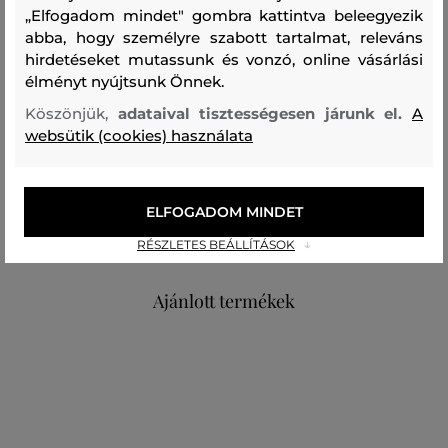
„Elfogadom mindet" gombra kattintva beleegyezik
abba, hogy személyre szabott tartalmat, releváns
Szezon: FW23
Termék kódja
hirdetéseket mutassunk és vonzó, online vásárlási
306620_2M62-623-CC-33-0
élményt nyújtsunk Önnek.
Köszönjük,
adataival tisztességesen járunk el.
A
Összetétel
websütik (cookies) használata
felső anyag
ELFOGADOM MINDET
PAMUT
100 %
RÉSZLETES BEÁLLÍTÁSOK
Ajánlott termékek