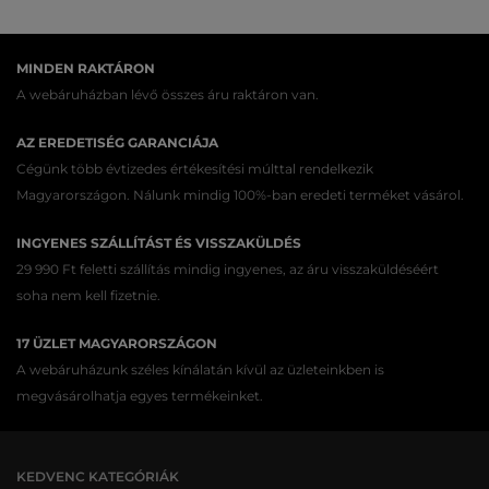
MINDEN RAKTÁRON
A webáruházban lévő összes áru raktáron van.
AZ EREDETISÉG GARANCIÁJA
Cégünk több évtizedes értékesítési múlttal rendelkezik
Magyarországon. Nálunk mindig 100%-ban eredeti terméket vásárol.
INGYENES SZÁLLÍTÁST ÉS VISSZAKÜLDÉS
29 990 Ft feletti szállítás mindig ingyenes, az áru visszaküldéséért
soha nem kell fizetnie.
17 ÜZLET MAGYARORSZÁGON
A webáruházunk széles kínálatán kívül az üzleteinkben is
megvásárolhatja egyes termékeinket.
KEDVENC KATEGÓRIÁK