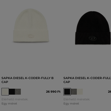
SAPKA DIESEL K-CODER-FULLY B
SAPKA DIESEL K-CODER-FULL
CAP
CAP
26 990 Ft
2
Elérhető méretek:
Elérhető méretek:
Egy méret
Egy méret