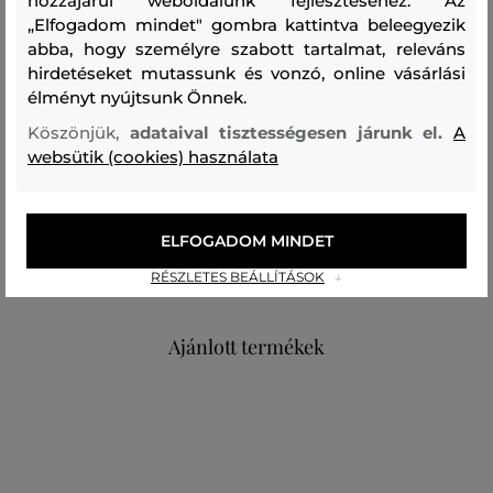
hozzájárul weboldalunk fejlesztéséhez. Az
„Elfogadom mindet" gombra kattintva beleegyezik
abba, hogy személyre szabott tartalmat, releváns
Összetétel
hirdetéseket mutassunk és vonzó, online vásárlási
élményt nyújtsunk Önnek.
felső anyag
Köszönjük,
adataival tisztességesen járunk el.
A
websütik (cookies) használata
PAMUT
100 %
bélésanyag
ELFOGADOM MINDET
PAMUT
POLIÉSZTER
70 %
30 %
RÉSZLETES BEÁLLÍTÁSOK
Ajánlott termékek