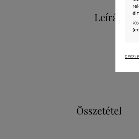
re
él
Leírás
Kö
(c
RÉSZLE
Összetétel