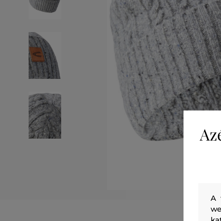
Az
A 
we
ka