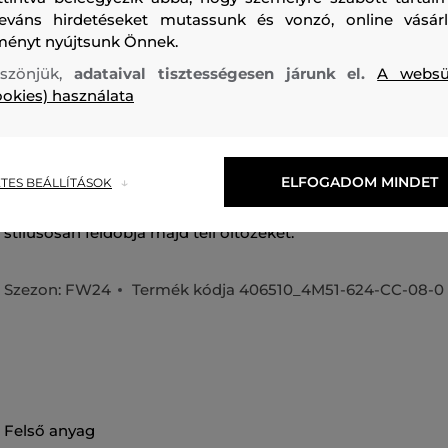
leváns hirdetéseket mutassunk és vonzó, online vásárl
ményt nyújtsunk Önnek.
szönjük,
adataival tisztességesen járunk el.
A websü
ookies) használata
Gyapjúból készült férfi kötött sapka. Márkajelzéssel a maga
szegélyen. Anyaga nagyon kellemes tapintású és kényelmes 
kasmír és alpaka keveréke garantáltam melegen tart. Soko
ELFOGADOM MINDET
TES BEÁLLÍTÁSOK
felhasználható darab, amely az azonos anyagból készült sá
stílusosan feldobja majd téli öltözékét.
Szezon: FW24
Termék kódja
406510_4M51-624-CC-08-0
felső anyag