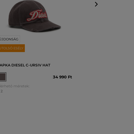
ÚJDONSÁG
UTOLSÓ ESÉLY
APKA DIESEL C-URSIV HAT
34 990 Ft
lérhető méretek:
2