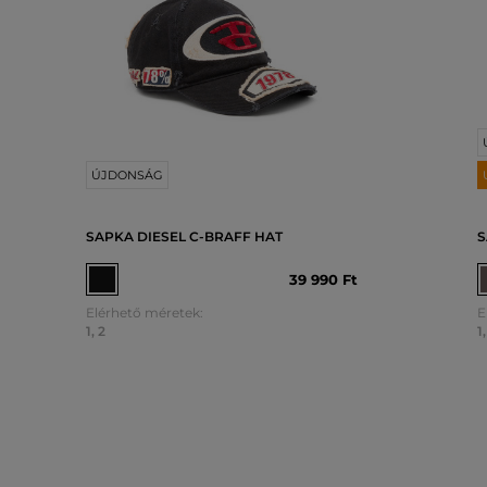
ÚJDONSÁG
SAPKA DIESEL C-BRAFF HAT
S
39 990 Ft
Elérhető méretek:
E
1
,
2
1
,