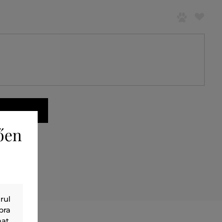
ően
rul
bra
at,