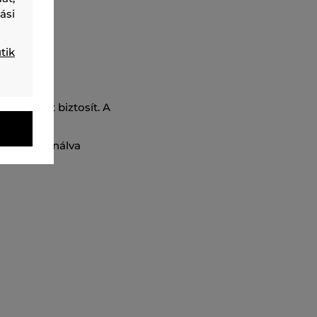
ási
tik
sított alsó
viseletet biztosít. A
ldalúan
llal kombinálva