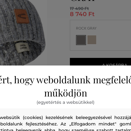
17 490 Ft
8 740 Ft
ROCK GRAY
A KOSÁRBA
ért, hogy weboldalunk megfelel
2026. 08. 12.
Önnél
működjön
(egyetértés a websütikkel)
websütik (cookies) kezelésének beleegyezésével hozzájá
boldalunk fejlesztéséhez. Az „Elfogadom mindet" gom
ttintva beleegyezik abba, hogy személyre szabott tartalm