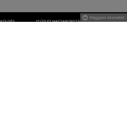
Hagyjon üzenetet
AKÜLDÉS
17 ÜZLET MAGYARORSZÁGON
gyenes, az áru
A webáruházunk széles kínálatán kívül az
tnie.
üzleteinkben is megvásárolhatja egyes
termékeinket.
Férfi melegítőfelsők
Férfi melegítőnadrágok
Férfi pulóverek
Férfi ingek
Férfi trikók