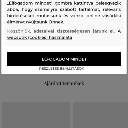
„Elfogadom mindet" gombra kattintva beleegyezik
abba, hogy személyre szabott tartalmat, releváns
Szezon: FW24
Termék kódja
hirdetéseket mutassunk és vonzó, online vásárlási
406500_4M50-624-CC-42-0
élményt nyújtsunk Önnek.
Köszönjük,
adataival tisztességesen járunk el.
A
Összetétel
websütik (cookies) használata
felső anyag
ELFOGADOM MINDET
PAMUT
KASMÍR
95 %
5 %
RÉSZLETES BEÁLLÍTÁSOK
Ajánlott termékek