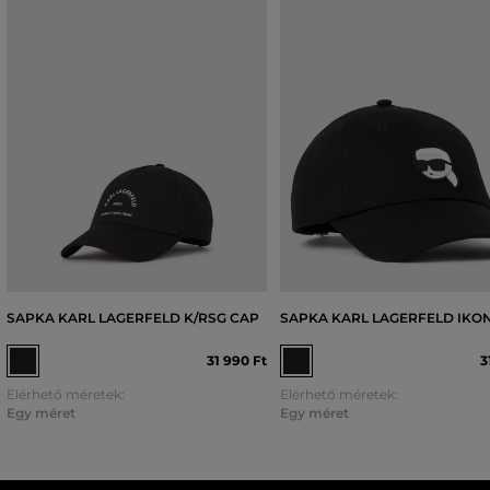
SAPKA KARL LAGERFELD K/RSG CAP
SAPKA KARL LAGERFELD IKO
31 990 Ft
3
Elérhető méretek:
Elérhető méretek:
Egy méret
Egy méret