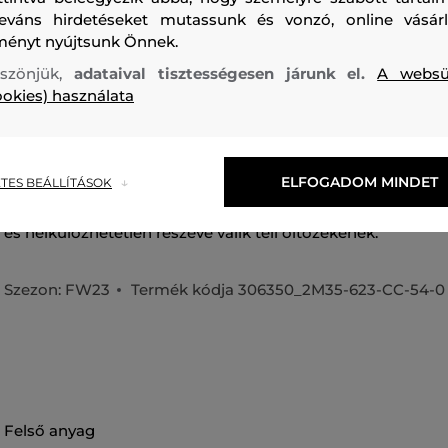
leváns hirdetéseket mutassunk és vonzó, online vásárl
ményt nyújtsunk Önnek.
szönjük,
adataival tisztességesen járunk el.
A websü
ookies) használata
Téli női kötött sapka. Camel Active logóval díszített alsó sze
méretben. Az anyagösszetétel nagyon kellemes tapintású é
rugalmasság és a tökéletes alkalmazkodóképesség maximál
ELFOGADOM MINDET
TES BEÁLLÍTÁSOK
kényelmet garantál. Sokoldalúan felhasználható darab, a
és nélkülözhetetlen részévé válik téli öltözékének.
Szezon: FW23
Termék kódja
306350_2M35-623-CC-54-0
felső anyag