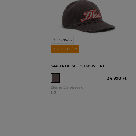
ÚJDONSÁG
UTOLSÓ ESÉLY
SAPKA DIESEL C-URSIV HAT
34 990 Ft
Elérhető méretek:
1
,
2