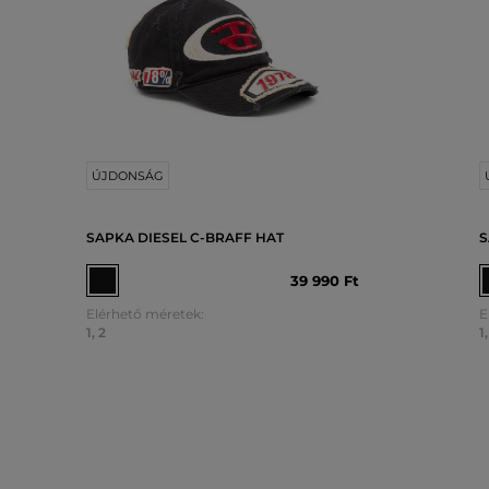
ÚJDONSÁG
SAPKA DIESEL C-BRAFF HAT
S
39 990 Ft
Elérhető méretek:
E
1
,
2
1
,