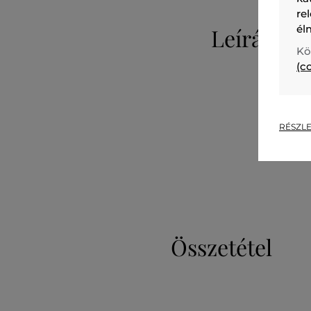
re
él
Leírás
Kö
(c
RÉSZLE
Összetétel