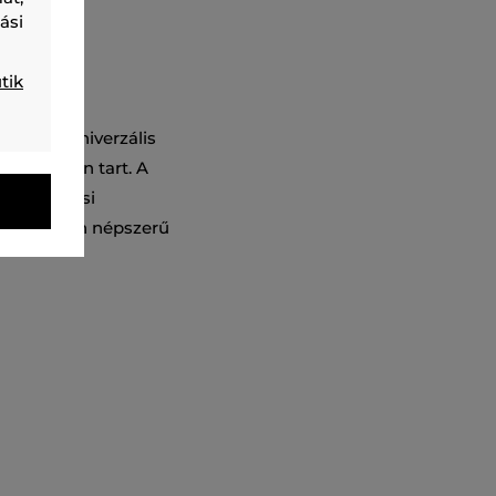
ási
tik
géllyel. Univerzális
s melegen tart. A
is viselési
mely nagyon népszerű