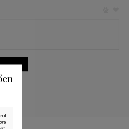
ően
rul
bra
at,