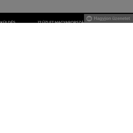
Hagyjon üzenetet
AKÜLDÉS
17 ÜZLET MAGYARORSZÁGON
gyenes, az áru
A webáruházunk széles kínálatán kívül az
tnie.
üzleteinkben is megvásárolhatja egyes
termékeinket.
Férfi melegítőfelsők
Férfi melegítőnadrágok
Férfi pulóverek
Férfi ingek
Férfi trikók