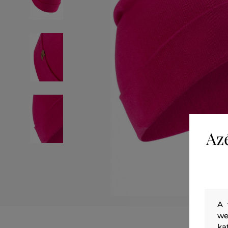
Az
A 
we
ka