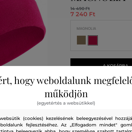
14 490 Ft
7 240 Ft
MAGNOLIA
A KOSÁRBA
ért, hogy weboldalunk megfelel
2026. 08. 12.
Önnél
működjön
(egyetértés a websütikkel)
websütik (cookies) kezelésének beleegyezésével hozzájá
boldalunk fejlesztéséhez. Az „Elfogadom mindet" gom
ttintva beleegyezik abba, hogy személyre szabott tartalm