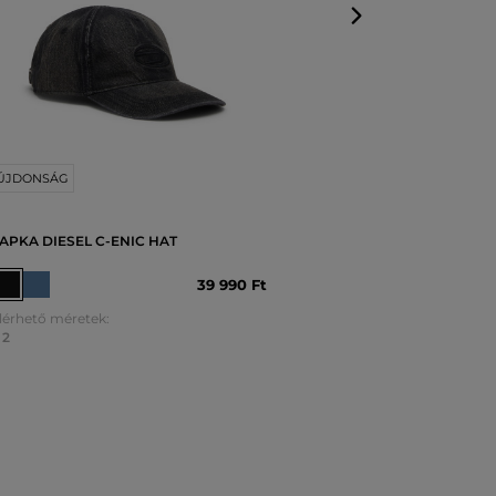
ÚJDONSÁG
APKA DIESEL C-ENIC HAT
39 990 Ft
lérhető méretek:
2