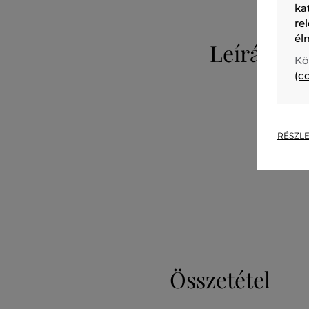
ka
re
él
Leírás
Kö
(c
RÉSZLE
Összetétel