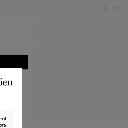
ően
rul
bra