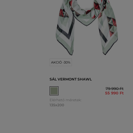
AKCIÓ -30%
SÁL VERMONT SHAWL
79 990 Ft
55 990 Ft
Elérhető méretek:
135x200