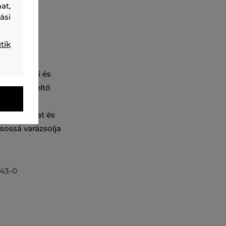
at,
ási
tik
tok nélküli és
s hatást keltő
tál. A sál
 a szagokat és
usossá varázsolja
43-0