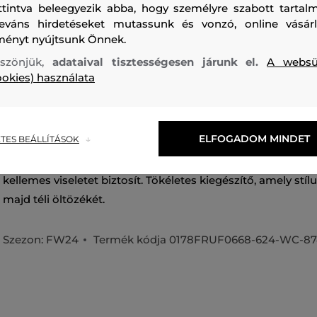
ttintva beleegyezik abba, hogy személyre szabott tartalm
leváns hirdetéseket mutassunk és vonzó, online vásárl
ményt nyújtsunk Önnek.
szönjük,
adataival tisztességesen járunk el.
A websü
ookies) használata
Női sál, amely exkluzív kasmírból készült. A minimalista, roj
egyszínű dizájnt decens bordázott minta egészíti ki. A luxu
ELFOGADOM MINDET
TES BEÁLLÍTÁSOK
anyagösszetétel kiváló hőszabályozó tulajdonságokat garan
tökéletesen melegen tart, légáteresztő, nem szívja magába
kellemes viseletet biztosít. Tökéletes kiegészítő, amely stíl
majd téli öltözékét.
Szezon: FW24
Termék kódja
0178FRUF0668-624-WC-87