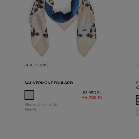
AKCIÓ -30%
SÁL VERMONT FOULARD
S
C
63 990 Ft
44 790 Ft
Elérhető méretek:
E
95x95
E