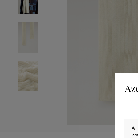
Az
A 
we