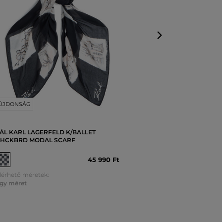
ÚJDONSÁG
ÁL KARL LAGERFELD K/BALLET
HCKBRD MODAL SCARF
45 990 Ft
lérhető méretek:
gy méret