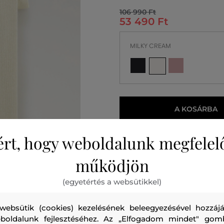
106 990 Ft
53 490 Ft
MILKY CREAM
A KOSÁRBA
2026. 08. 12.
Önnél
ért, hogy weboldalunk megfelel
működjön
(egyetértés a websütikkel)
websütik (cookies) kezelésének beleegyezésével hozzájá
boldalunk fejlesztéséhez. Az „Elfogadom mindet" gom