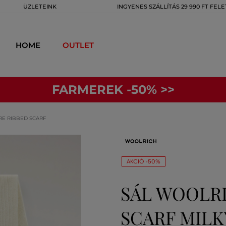
ÜZLETEINK
INGYENES SZÁLLÍTÁS 29 990 FT FELE
HOME
OUTLET
FARMEREK -50% >>
E RIBBED SCARF
AKCIÓ -50%
SÁL WOOLR
SCARF MIL