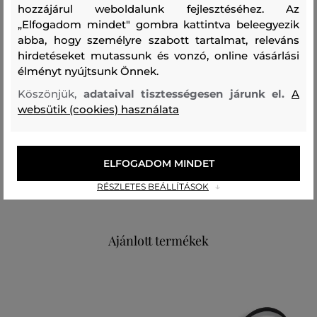
hozzájárul weboldalunk fejlesztéséhez. Az
téli öltözékét.
„Elfogadom mindet" gombra kattintva beleegyezik
abba, hogy személyre szabott tartalmat, releváns
hirdetéseket mutassunk és vonzó, online vásárlási
Szezon: FW24
Termék kódja
élményt nyújtsunk Önnek.
0178FRUF0668-624-WC-100-0
Köszönjük,
adataival tisztességesen járunk el.
A
websütik (cookies) használata
Összetétel
felső anyag
ELFOGADOM MINDET
KASMÍR
RÉSZLETES BEÁLLÍTÁSOK
100 %
Ajánlott termékek