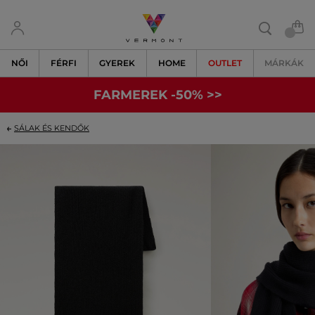
NŐI
FÉRFI
GYEREK
HOME
OUTLET
MÁRKÁK
FARMEREK -50% >>
SÁLAK ÉS KENDŐK