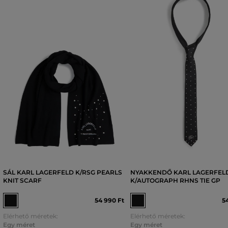
SÁL KARL LAGERFELD K/RSG PEARLS
NYAKKENDŐ KARL LAGERFEL
KNIT SCARF
K/AUTOGRAPH RHNS TIE GP
54 990 Ft
5
Elérhető méretek:
Elérhető méretek:
Egy méret
Egy méret