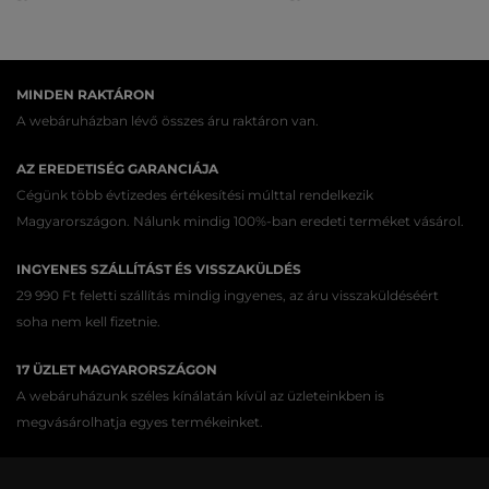
MINDEN RAKTÁRON
A webáruházban lévő összes áru raktáron van.
AZ EREDETISÉG GARANCIÁJA
Cégünk több évtizedes értékesítési múlttal rendelkezik
Magyarországon. Nálunk mindig 100%-ban eredeti terméket vásárol.
INGYENES SZÁLLÍTÁST ÉS VISSZAKÜLDÉS
29 990 Ft feletti szállítás mindig ingyenes, az áru visszaküldéséért
soha nem kell fizetnie.
17 ÜZLET MAGYARORSZÁGON
A webáruházunk széles kínálatán kívül az üzleteinkben is
megvásárolhatja egyes termékeinket.