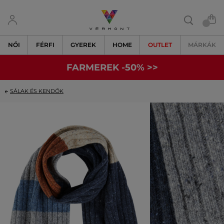
NŐI
FÉRFI
GYEREK
HOME
OUTLET
MÁRKÁK
FARMEREK -50% >>
SÁLAK ÉS KENDŐK