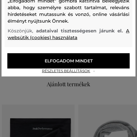
„Elfogadom mindet" gombra kattintva beleegyezik
Szezon: FW24
Termék kódja
abba, hogy személyre szabott tartalmat, releváns
407490_4V49-624-CC-46-0
hirdetéseket mutassunk és vonzó, online vásárlási
élményt nyújtsunk Önnek.
Összetétel
Köszönjük,
adataival tisztességesen járunk el.
A
websütik (cookies) használata
felső anyag
GYAPJÚ
POLIAMID
ALPAKA
ELFOGADOM MINDET
65 %
30 %
5 %
RÉSZLETES BEÁLLÍTÁSOK
Ajánlott termékek