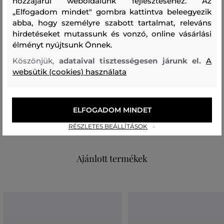
hozzájárul weboldalunk fejlesztéséhez. Az
Méretek: 180 x 30 cm
„Elfogadom mindet" gombra kattintva beleegyezik
abba, hogy személyre szabott tartalmat, releváns
Szezon: FW24
Termék kódja
hirdetéseket mutassunk és vonzó, online vásárlási
307940_4V94-624-CC-35-0
élményt nyújtsunk Önnek.
Köszönjük,
adataival tisztességesen járunk el.
A
Összetétel
websütik (cookies) használata
felső anyag
ELFOGADOM MINDET
POLIÉSZTER
100 %
RÉSZLETES BEÁLLÍTÁSOK
Ajánlott termékek