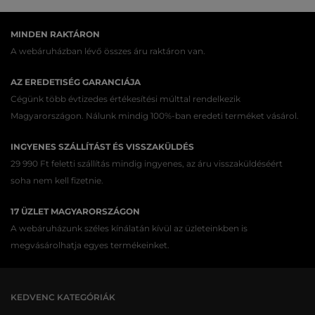
MINDEN RAKTÁRON
A webáruházban lévő összes áru raktáron van.
AZ EREDETISÉG GARANCIÁJA
Cégünk több évtizedes értékesítési múlttal rendelkezik
Magyarországon. Nálunk mindig 100%-ban eredeti terméket vásárol.
INGYENES SZÁLLÍTÁST ÉS VISSZAKÜLDÉS
29 990 Ft feletti szállítás mindig ingyenes, az áru visszaküldéséért
soha nem kell fizetnie.
17 ÜZLET MAGYARORSZÁGON
A webáruházunk széles kínálatán kívül az üzleteinkben is
megvásárolhatja egyes termékeinket.
KEDVENC KATEGÓRIÁK