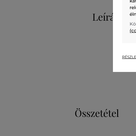
ka
re
Leírás
él
Kö
(c
RÉSZLE
Összetétel