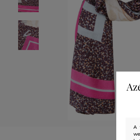
Az
A 
we