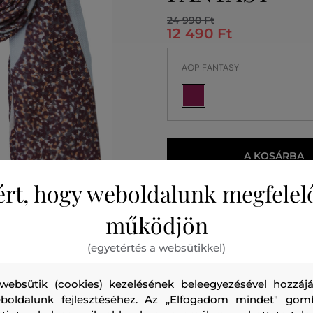
24 990 Ft
12 490 Ft
AOP FANTASY
A KOSÁRBA
ért, hogy weboldalunk megfelel
2026. 08. 12.
Önnél
működjön
(egyetértés a websütikkel)
websütik (cookies) kezelésének beleegyezésével hozzájá
boldalunk fejlesztéséhez. Az „Elfogadom mindet" gom