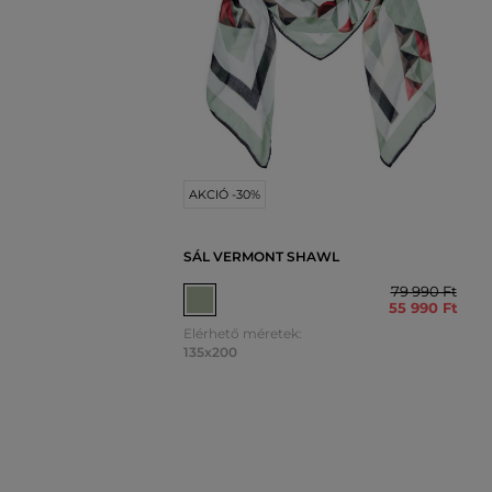
AKCIÓ -30%
SÁL VERMONT SHAWL
79 990 Ft
55 990 Ft
Elérhető méretek:
135x200