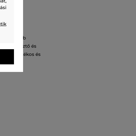
at,
ási
tik
látott darab
 légáteresztő és
ő, amely játékos és
nek.