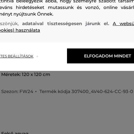
ttintva beleegyezik abba, hogy személyre szabott tartalm
leváns hirdetéseket mutassunk és vonzó, online vásárl
ményt nyújtsunk Önnek.
szönjük,
adataival tisztességesen járunk el.
A websü
ookies) használata
Modál-ból készült női sál. Az eredeti, többszínű mintával el
kontrasztos kialakítású, így remekül kombinálható. Anyaga
kényelmes viseletet biztosít. Praktikus és ötletes kiegészít
ELFOGADOM MINDET
TES BEÁLLÍTÁSOK
stílusos kinézetet kölcsönöz majd bármely lezser öltözéké
Méretek: 120 x 120 cm
Szezon: FW24
Termék kódja
307400_4V40-624-CC-93-0
felső anyag