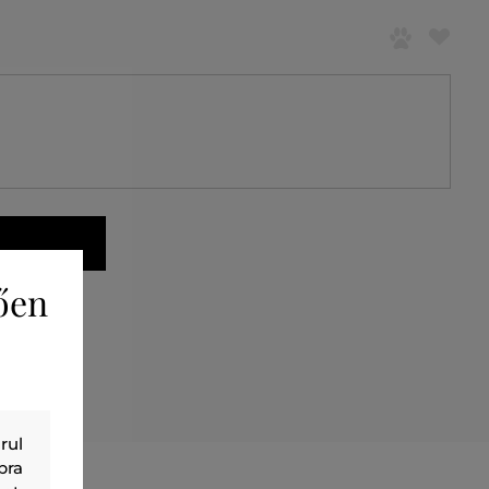
ően
rul
bra