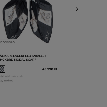
ÚJDONSÁG
ÁL KARL LAGERFELD K/BALLET
HCKBRD MODAL SCARF
45 990 Ft
lérhető méretek:
gy méret