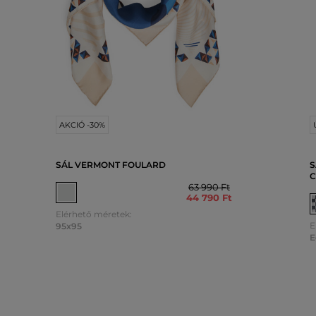
AKCIÓ -30%
SÁL VERMONT FOULARD
S
C
63 990 Ft
44 790 Ft
Elérhető méretek:
E
95x95
E