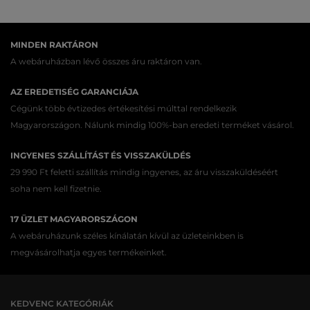
MINDEN RAKTÁRON
A webáruházban lévő összes áru raktáron van.
AZ EREDETISÉG GARANCIÁJA
Cégünk több évtizedes értékesítési múlttal rendelkezik
Magyarországon. Nálunk mindig 100%-ban eredeti terméket vásárol.
INGYENES SZÁLLÍTÁST ÉS VISSZAKÜLDÉS
29 990 Ft feletti szállítás mindig ingyenes, az áru visszaküldéséért
soha nem kell fizetnie.
17 ÜZLET MAGYARORSZÁGON
A webáruházunk széles kínálatán kívül az üzleteinkben is
megvásárolhatja egyes termékeinket.
KEDVENC KATEGÓRIÁK