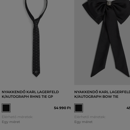
NYAKKENDŐ KARL LAGERFELD
NYAKKENDŐ KARL LAGERFEL
K/AUTOGRAPH RHNS TIE GP
K/AUTOGRAPH BOW TIE
54 990 Ft
4
Elérhető méretek:
Elérhető méretek:
Egy méret
Egy méret