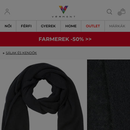
NŐI
FÉRFI
GYEREK
HOME
OUTLET
MÁRKÁK
FARMEREK -50% >>
SÁLAK ÉS KENDŐK