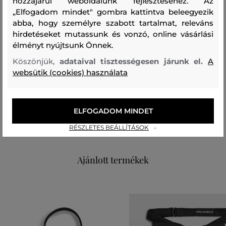
hozzájárul weboldalunk fejlesztéséhez. Az
Méretek: 180 x 60 cm
„Elfogadom mindet" gombra kattintva beleegyezik
abba, hogy személyre szabott tartalmat, releváns
Szezon: FW24
Termék kódja
hirdetéseket mutassunk és vonzó, online vásárlási
307500_4V50-624-CC-09-0
élményt nyújtsunk Önnek.
Köszönjük,
adataival tisztességesen járunk el.
A
Összetétel
websütik (cookies) használata
felső anyag
ELFOGADOM MINDET
KASMÍR
100 %
RÉSZLETES BEÁLLÍTÁSOK
Ajánlott termékek