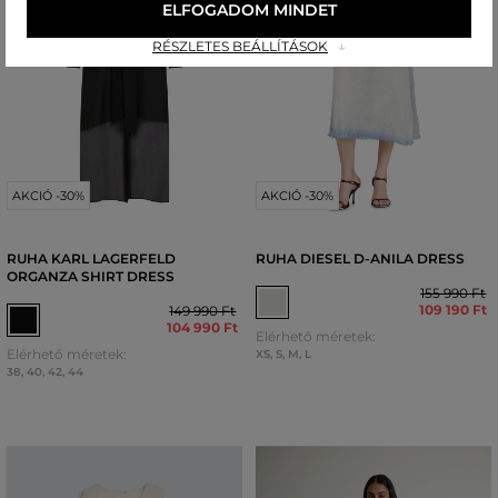
ELFOGADOM MINDET
RÉSZLETES BEÁLLÍTÁSOK
AKCIÓ -30%
AKCIÓ -30%
RUHA KARL LAGERFELD
RUHA DIESEL D-ANILA DRESS
ORGANZA SHIRT DRESS
155 990 Ft
109 190 Ft
149 990 Ft
104 990 Ft
Elérhető méretek:
Elérhető méretek:
XS
,
S
,
M
,
L
38
,
40
,
42
,
44