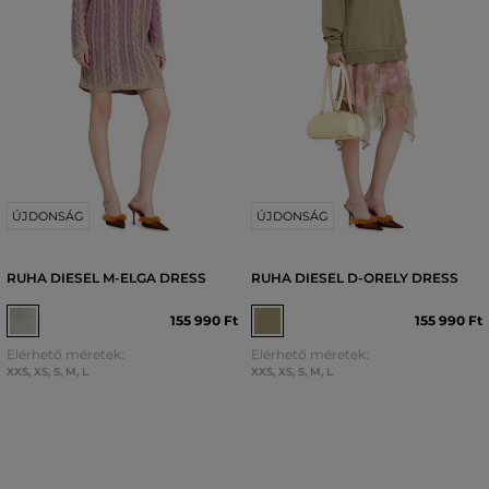
ÚJDONSÁG
ÚJDONSÁG
RUHA DIESEL M-ELGA DRESS
RUHA DIESEL D-ORELY DRESS
155 990 Ft
155 990 Ft
Elérhető méretek:
Elérhető méretek:
XXS
,
XS
,
S
,
M
,
L
XXS
,
XS
,
S
,
M
,
L