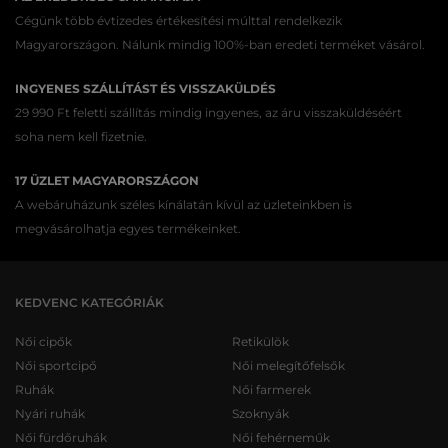
Cégünk több évtizedes értékesítési múlttal rendelkezik
Magyarországon. Nálunk mindig 100%-ban eredeti terméket vásárol.
INGYENES SZÁLLÍTÁST ÉS VISSZAKÜLDÉS
29 990 Ft feletti szállítás mindig ingyenes, az áru visszaküldéséért
soha nem kell fizetnie.
17 ÜZLET MAGYARORSZÁGON
A webáruházunk széles kínálatán kívül az üzleteinkben is
megvásárolhatja egyes termékeinket.
KEDVENC KATEGÓRIÁK
Női cipők
Retikülök
Női sportcipő
Női melegítőfelsők
Ruhák
Női farmerek
Nyári ruhák
Szoknyák
Női fürdőruhák
Női fehérneműk