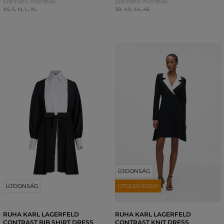
Elérhető méretek:
Elérhető méretek:
XS
,
S
,
M
,
L
,
XL
38
,
40
,
44
,
46
ÚJDONSÁG
ÚJDONSÁG
UTOLSÓ ESÉLY
RUHA KARL LAGERFELD
RUHA KARL LAGERFELD
CONTRAST BIB SHIRT DRESS
CONTRAST KNIT DRESS