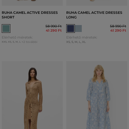
RUHA CAMEL ACTIVE DRESSES
RUHA CAMEL ACTIVE DRESSES
SHORT
LONG
58 990 Ft
58 990 Ft
41 290 Ft
41 290 Ft
Elérhető méretek:
Elérhető méretek:
+2 további
XS
,
S
,
M
,
L
,
XL
XXS
,
XS
,
S
,
M
,
L