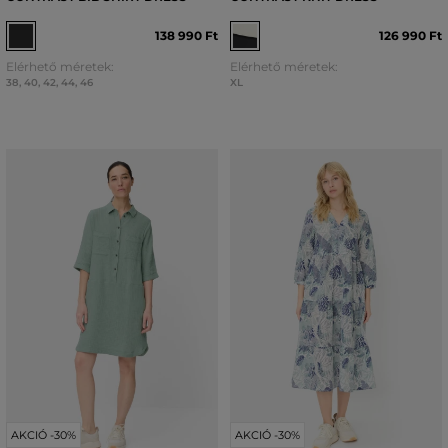
138 990 Ft
126 990 Ft
Elérhető méretek:
Elérhető méretek:
38
,
40
,
42
,
44
,
46
XL
AKCIÓ -30%
AKCIÓ -30%