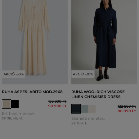
AKCIÓ -30%
AKCIÓ -30%
RUHA ASPESI ABITO MOD.2968
RUHA WOOLRICH VISCOSE
LINEN CHEMISIER DRESS
129 990 Ft
90 990 Ft
122 990 Ft
86 090 Ft
Elérhető méretek:
Elérhető méretek:
36
,
38
,
40
,
42
XS
,
S
,
M
,
L