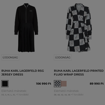
ÚJDONSÁG
ÚJDONSÁG
RUHA KARL LAGERFELD RSG
RUHA KARL LAGERFELD PRINTED
JERSEY DRESS
FLUID WRAP DRESS
106 990 Ft
89 990 Ft
Elérhető méretek:
Elérhető méretek:
+1 további
+1 további
XS
,
S
,
M
,
L
,
XL
38
,
40
,
42
,
44
,
46