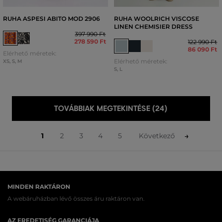
RUHA ASPESI ABITO MOD 2906
RUHA WOOLRICH VISCOSE
LINEN CHEMISIER DRESS
397 990 Ft
278 590 Ft
122 990 Ft
86 090 Ft
Elérhető méretek:
Elérhető méretek:
XS
,
S
,
M
S
,
L
TOVÁBBIAK MEGTEKINTÉSE (24)
1
2
3
4
5
Következő
MINDEN RAKTÁRON
A webáruházban lévő összes áru raktáron van.
AZ EREDETISÉG GARANCIÁJA