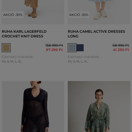
AKCIÓ -30%
AKCIÓ -30%
RUHA KARL LAGERFELD
RUHA CAMEL ACTIVE DRESSES
CROCHET KNIT DRESS
LONG
138 990 Ft
58 990 Ft
97 290 Ft
41 290 Ft
Elérhető méretek:
Elérhető méretek:
XS
,
S
,
M
,
L
,
XL
XS
,
S
,
M
,
L
,
XL