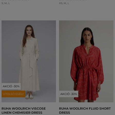
S
,
M
,
L
XS
,
M
,
L
AKCIÓ -30%
UTOLSÓ ESÉLY
AKCIÓ -30%
RUHA WOOLRICH VISCOSE
RUHA WOOLRICH FLUID SHORT
LINEN CHEMISIER DRESS
DRESS