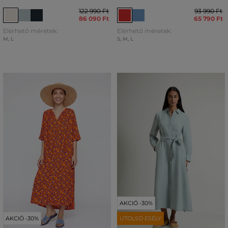
122 990 Ft
93 990 Ft
86 090 Ft
65 790 Ft
Elérhető méretek:
Elérhető méretek:
M
,
L
S
,
M
,
L
AKCIÓ -30%
AKCIÓ -30%
UTOLSÓ ESÉLY