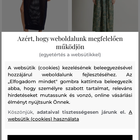
AKCIÓ -30%
AKCIÓ -30%
Azért, hogy weboldalunk megfelelően
működjön
RUHA VILEBREQUIN CO LI
RUHA WOOLRICH FLUID SHIRT
(egyetértés a websütikkel)
CROCHET
DRESS
A websütik (cookies) kezelésének beleegyezésével
79 990 Ft
118 990 Ft
55 990 Ft
83 290 Ft
hozzájárul weboldalunk fejlesztéséhez. Az
Elérhető méretek:
Elérhető méretek:
„Elfogadom mindet" gombra kattintva beleegyezik
XS
,
S
,
M
,
XL
XS
,
S
,
M
,
L
abba, hogy személyre szabott tartalmat, releváns
hirdetéseket mutassunk és vonzó, online vásárlási
élményt nyújtsunk Önnek.
Köszönjük,
adataival tisztességesen járunk el.
A
websütik (cookies) használata