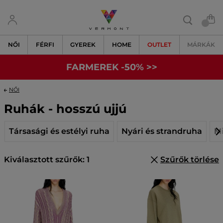
NŐI
FÉRFI
GYEREK
HOME
OUTLET
MÁRKÁK
FARMEREK -50% >>
NŐI
Ruhák - hosszú ujjú
Társasági és estélyi ruha
Nyári és strandruha
Mi
Kiválasztott szűrők: 1
Szűrők törlése