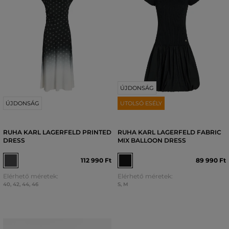
ÚJDONSÁG
ÚJDONSÁG
UTOLSÓ ESÉLY
RUHA KARL LAGERFELD PRINTED
RUHA KARL LAGERFELD FABRIC
DRESS
MIX BALLOON DRESS
112 990 Ft
89 990 Ft
Elérhető méretek:
Elérhető méretek:
40
,
42
,
44
,
46
S
,
M