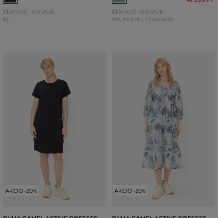
Elérhető méretek:
Elérhető méretek:
XL
+2 további
XXS
,
XS
,
S
,
M
,
L
AKCIÓ -30%
AKCIÓ -30%