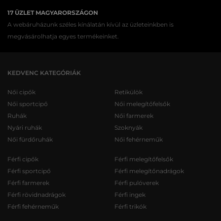
17 ÜZLET MAGYARORSZÁGON
A webáruházunk széles kínálatán kívül az üzleteinkben is
megvásárolhatja egyes termékeinket.
KEDVENC KATEGÓRIÁK
Női cipők
Retikülök
Női sportcipő
Női melegítőfelsők
Ruhák
Női farmerek
Nyári ruhák
Szoknyák
Női fürdőruhák
Női fehérneműk
Férfi cipők
Férfi melegítőfelsők
Férfi sportcipő
Férfi melegítőnadrágok
Férfi farmerek
Férfi pulóverek
Férfi rövidnadrágok
Férfi ingek
Férfi fehérneműk
Férfi trikók