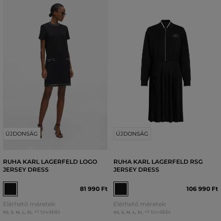
ÚJDONSÁG
ÚJDONSÁG
RUHA KARL LAGERFELD LOGO
RUHA KARL LAGERFELD RSG
JERSEY DRESS
JERSEY DRESS
81 990 Ft
106 990 Ft
Elérhető méretek:
Elérhető méretek:
+1 további
+1 további
XS
,
S
,
M
,
L
,
XL
XS
,
S
,
M
,
L
,
XL