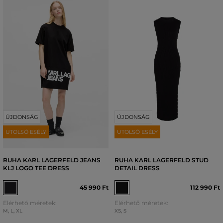
ÚJDONSÁG
ÚJDONSÁG
UTOLSÓ ESÉLY
UTOLSÓ ESÉLY
RUHA KARL LAGERFELD JEANS
RUHA KARL LAGERFELD STUD
KLJ LOGO TEE DRESS
DETAIL DRESS
45 990 Ft
112 990 Ft
Elérhető méretek:
Elérhető méretek:
M
,
L
,
XL
XS
,
S