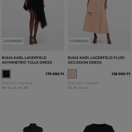
ÚJDONSÁG
ÚJDONSÁG
RUHA KARL LAGERFELD
RUHA KARL LAGERFELD FLUID
ASYMMETRIC TULLE DRESS
OCCASION DRESS
179 990 Ft
138 990 Ft
Elérhető méretek:
Elérhető méretek:
38
,
40
,
42
,
44
,
48
38
,
40
,
42
,
44