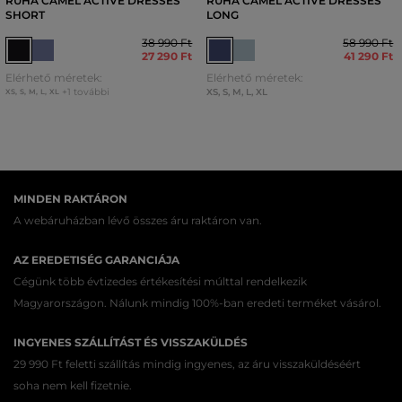
RUHA CAMEL ACTIVE DRESSES
RUHA CAMEL ACTIVE DRESSES
SHORT
LONG
38 990 Ft
58 990 Ft
27 290 Ft
41 290 Ft
Elérhető méretek:
Elérhető méretek:
+1 további
XS
,
S
,
M
,
L
,
XL
XS
,
S
,
M
,
L
,
XL
MINDEN RAKTÁRON
A webáruházban lévő összes áru raktáron van.
AZ EREDETISÉG GARANCIÁJA
Cégünk több évtizedes értékesítési múlttal rendelkezik
Magyarországon. Nálunk mindig 100%-ban eredeti terméket vásárol.
INGYENES SZÁLLÍTÁST ÉS VISSZAKÜLDÉS
29 990 Ft feletti szállítás mindig ingyenes, az áru visszaküldéséért
soha nem kell fizetnie.