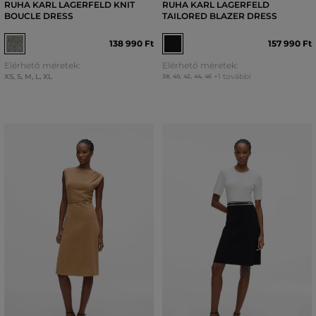
RUHA KARL LAGERFELD KNIT
RUHA KARL LAGERFELD
BOUCLE DRESS
TAILORED BLAZER DRESS
138 990 Ft
157 990 Ft
Elérhető méretek:
Elérhető méretek:
XS
,
S
,
M
,
L
,
XL
+1 további
38
,
40
,
42
,
44
,
46