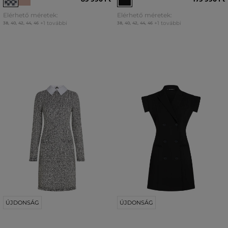
Elérhető méretek:
Elérhető méretek:
+1 további
+1 további
38
,
40
,
42
,
44
,
46
38
,
40
,
42
,
44
,
46
ÚJDONSÁG
ÚJDONSÁG