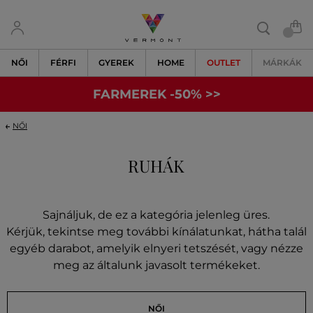
NŐI
FÉRFI
GYEREK
HOME
OUTLET
MÁRKÁK
FARMEREK -50% >>
NŐI
RUHÁK
Sajnáljuk, de ez a kategória jelenleg üres.
Kérjük, tekintse meg további kínálatunkat, hátha talál
egyéb darabot, amelyik elnyeri tetszését, vagy nézze
meg az általunk javasolt termékeket.
NŐI