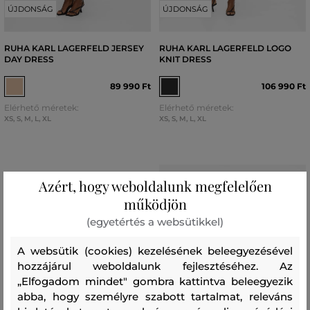
ÚJDONSÁG
ÚJDONSÁG
RUHA KARL LAGERFELD JERSEY
RUHA KARL LAGERFELD LOGO
DAY DRESS
KNIT DRESS
89 990 Ft
106 990 Ft
Elérhető méretek:
Elérhető méretek:
XS
,
S
,
M
,
L
,
XL
XS
,
S
,
M
,
L
,
XL
Azért, hogy weboldalunk megfelelően
működjön
(egyetértés a websütikkel)
A websütik (cookies) kezelésének beleegyezésével
hozzájárul weboldalunk fejlesztéséhez. Az
„Elfogadom mindet" gombra kattintva beleegyezik
abba, hogy személyre szabott tartalmat, releváns