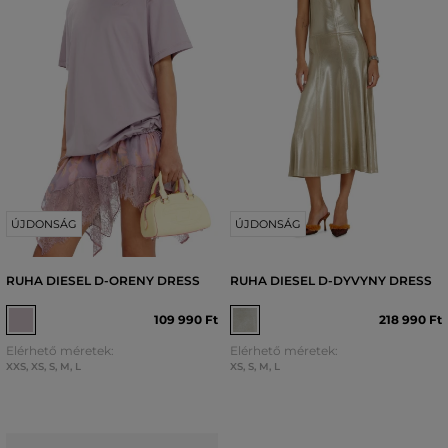
ÚJDONSÁG
ÚJDONSÁG
RUHA DIESEL D-ORENY DRESS
RUHA DIESEL D-DYVYNY DRESS
109 990 Ft
218 990 Ft
Elérhető méretek:
Elérhető méretek:
XXS
,
XS
,
S
,
M
,
L
XS
,
S
,
M
,
L