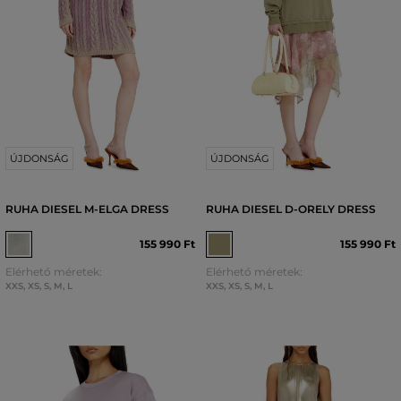
ÚJDONSÁG
ÚJDONSÁG
RUHA DIESEL M-ELGA DRESS
RUHA DIESEL D-ORELY DRESS
155 990 Ft
155 990 Ft
Elérhető méretek:
Elérhető méretek:
XXS
,
XS
,
S
,
M
,
L
XXS
,
XS
,
S
,
M
,
L