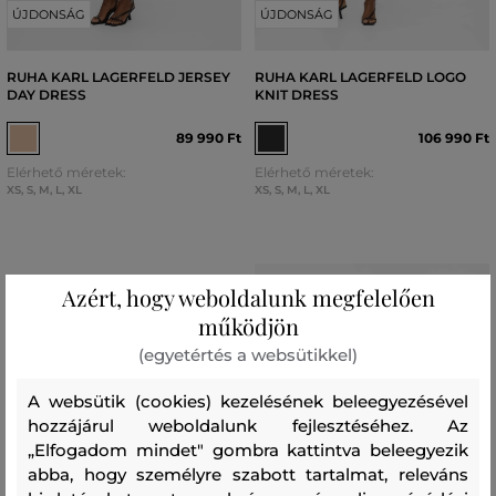
ÚJDONSÁG
ÚJDONSÁG
RUHA KARL LAGERFELD JERSEY
RUHA KARL LAGERFELD LOGO
DAY DRESS
KNIT DRESS
89 990 Ft
106 990 Ft
Elérhető méretek:
Elérhető méretek:
XS
,
S
,
M
,
L
,
XL
XS
,
S
,
M
,
L
,
XL
Azért, hogy weboldalunk megfelelően
működjön
(egyetértés a websütikkel)
A websütik (cookies) kezelésének beleegyezésével
hozzájárul weboldalunk fejlesztéséhez. Az
„Elfogadom mindet" gombra kattintva beleegyezik
abba, hogy személyre szabott tartalmat, releváns