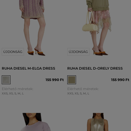
ÚJDONSÁG
ÚJDONSÁG
RUHA DIESEL M-ELGA DRESS
RUHA DIESEL D-ORELY DRESS
155 990 Ft
155 990 Ft
Elérhető méretek:
Elérhető méretek:
XXS
,
XS
,
S
,
M
,
L
XXS
,
XS
,
S
,
M
,
L