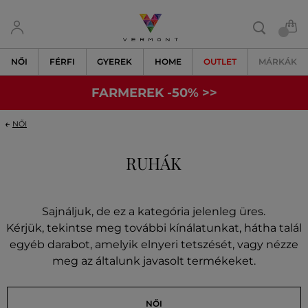
NŐI
FÉRFI
GYEREK
HOME
OUTLET
MÁRKÁK
FARMEREK -50% >>
NŐI
RUHÁK
Sajnáljuk, de ez a kategória jelenleg üres.
Kérjük, tekintse meg további kínálatunkat, hátha talál
egyéb darabot, amelyik elnyeri tetszését, vagy nézze
meg az általunk javasolt termékeket.
NŐI