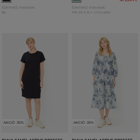
Elérhető méretek:
Elérhető méretek:
XL
+2 további
XXS
,
XS
,
S
,
M
,
L
AKCIÓ -30%
AKCIÓ -30%