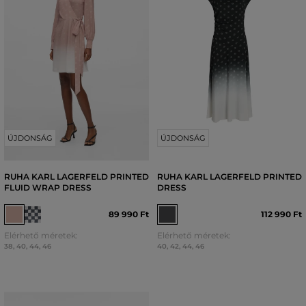
ÚJDONSÁG
ÚJDONSÁG
RUHA KARL LAGERFELD PRINTED
RUHA KARL LAGERFELD PRINTED
FLUID WRAP DRESS
DRESS
89 990 Ft
112 990 Ft
Elérhető méretek:
Elérhető méretek:
38
,
40
,
44
,
46
40
,
42
,
44
,
46