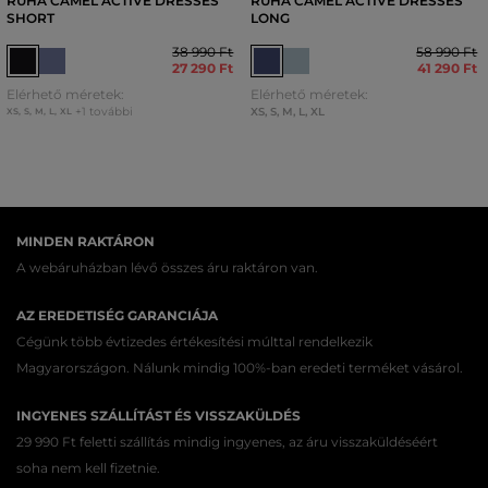
RUHA CAMEL ACTIVE DRESSES
RUHA CAMEL ACTIVE DRESSES
SHORT
LONG
38 990 Ft
58 990 Ft
27 290 Ft
41 290 Ft
Elérhető méretek:
Elérhető méretek:
+1 további
XS
,
S
,
M
,
L
,
XL
XS
,
S
,
M
,
L
,
XL
MINDEN RAKTÁRON
A webáruházban lévő összes áru raktáron van.
AZ EREDETISÉG GARANCIÁJA
Cégünk több évtizedes értékesítési múlttal rendelkezik
Magyarországon. Nálunk mindig 100%-ban eredeti terméket vásárol.
INGYENES SZÁLLÍTÁST ÉS VISSZAKÜLDÉS
29 990 Ft feletti szállítás mindig ingyenes, az áru visszaküldéséért
soha nem kell fizetnie.