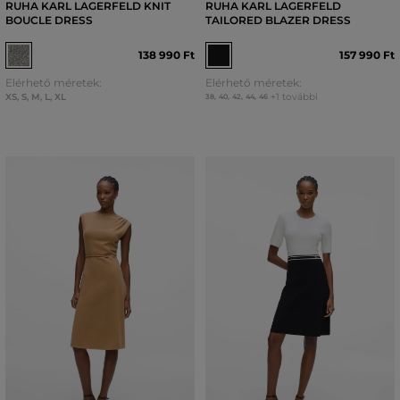
RUHA KARL LAGERFELD KNIT
RUHA KARL LAGERFELD
BOUCLE DRESS
TAILORED BLAZER DRESS
138 990 Ft
157 990 Ft
Elérhető méretek:
Elérhető méretek:
XS
,
S
,
M
,
L
,
XL
+1 további
38
,
40
,
42
,
44
,
46