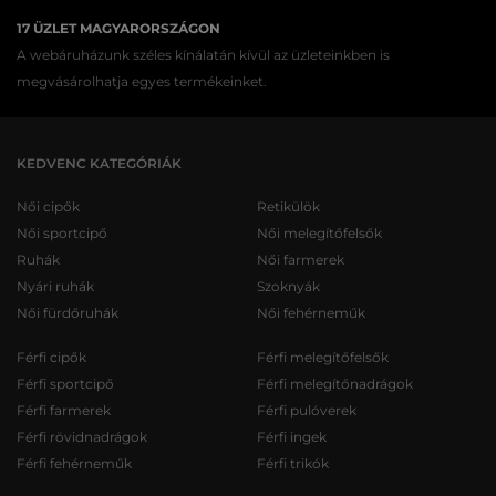
17 ÜZLET MAGYARORSZÁGON
A webáruházunk széles kínálatán kívül az üzleteinkben is
megvásárolhatja egyes termékeinket.
KEDVENC KATEGÓRIÁK
Női cipők
Retikülök
Női sportcipő
Női melegítőfelsők
Ruhák
Női farmerek
Nyári ruhák
Szoknyák
Női fürdőruhák
Női fehérneműk
Férfi cipők
Férfi melegítőfelsők
Férfi sportcipő
Férfi melegítőnadrágok
Férfi farmerek
Férfi pulóverek
Férfi rövidnadrágok
Férfi ingek
Férfi fehérneműk
Férfi trikók