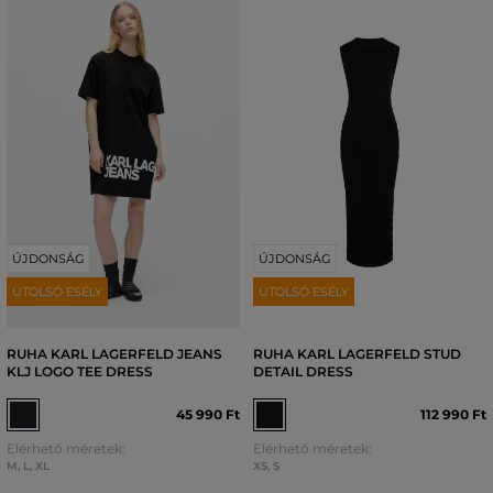
ÚJDONSÁG
ÚJDONSÁG
UTOLSÓ ESÉLY
UTOLSÓ ESÉLY
RUHA KARL LAGERFELD JEANS
RUHA KARL LAGERFELD STUD
KLJ LOGO TEE DRESS
DETAIL DRESS
45 990 Ft
112 990 Ft
Elérhető méretek:
Elérhető méretek:
M
,
L
,
XL
XS
,
S