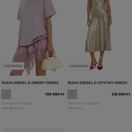
ÚJDONSÁG
ÚJDONSÁG
RUHA DIESEL D-ORENY DRESS
RUHA DIESEL D-DYVYNY DRESS
109 990 Ft
218 990 Ft
Elérhető méretek:
Elérhető méretek:
XXS
,
XS
,
S
,
M
,
L
XS
,
S
,
M
,
L