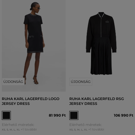
ÚJDONSÁG
ÚJDONSÁG
RUHA KARL LAGERFELD LOGO
RUHA KARL LAGERFELD RSG
JERSEY DRESS
JERSEY DRESS
81 990 Ft
106 990 Ft
Elérhető méretek:
Elérhető méretek:
+1 további
+1 további
XS
,
S
,
M
,
L
,
XL
XS
,
S
,
M
,
L
,
XL