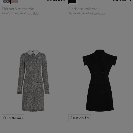
Elérhető méretek:
Elérhető méretek:
+1 további
+1 további
38
,
40
,
42
,
44
,
46
38
,
40
,
42
,
44
,
46
ÚJDONSÁG
ÚJDONSÁG