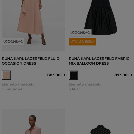
ÚJDONSÁG
ÚJDONSÁG
UTOLSÓ ESÉLY
RUHA KARL LAGERFELD FLUID
RUHA KARL LAGERFELD FABRIC
OCCASION DRESS
MIX BALLOON DRESS
138 990 Ft
89 990 Ft
Elérhető méretek:
Elérhető méretek:
38
,
40
,
42
,
44
S
,
M
,
XL