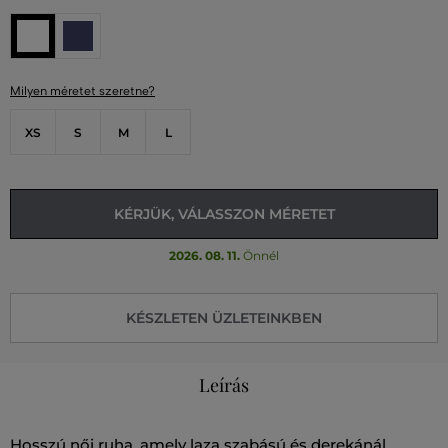
Milyen méretet szeretne?
XS
S
M
L
KÉRJÜK, VÁLASSZON MÉRETET
2026. 08. 11.
Önnél
KÉSZLETEN ÜZLETEINKBEN
Leírás
Hosszú női ruha, amely laza szabású és derekánál