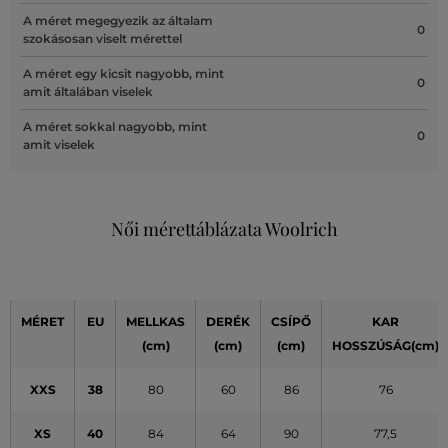
A méret megegyezik az általam
0
szokásosan viselt mérettel
A méret egy kicsit nagyobb, mint
0
amit általában viselek
A méret sokkal nagyobb, mint
0
amit viselek
Női mérettáblázata Woolrich
MÉRET
EU
MELLKAS
DERÉK
CSÍPŐ
KAR
(cm)
(cm)
(cm)
HOSSZÚSÁG(cm)
XXS
38
80
60
86
76
XS
40
84
64
90
77,5