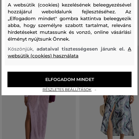
82 %
15 %
3 %
A websütik (cookies) kezelésének beleegyezésével
hozzájárul weboldalunk fejlesztéséhez. Az
„Elfogadom mindet" gombra kattintva beleegyezik
Ajánlott termékek
abba, hogy személyre szabott tartalmat, releváns
hirdetéseket mutassunk és vonzó, online vásárlási
élményt nyújtsunk Önnek.
Köszönjük,
adataival tisztességesen járunk el.
A
websütik (cookies) használata
ELFOGADOM MINDET
RÉSZLETES BEÁLLÍTÁSOK