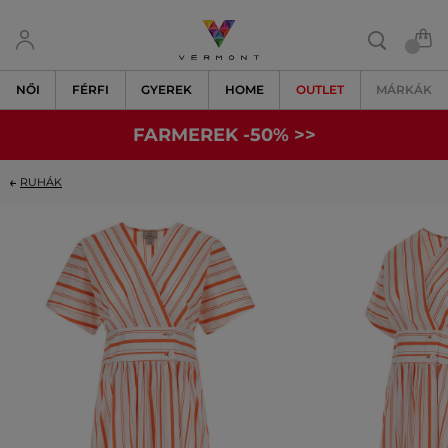
NŐI
FÉRFI
GYEREK
HOME
OUTLET
MÁRKÁK
FARMEREK -50% >>
RUHÁK