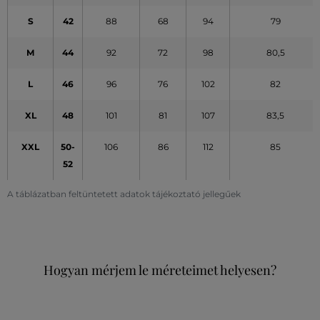
S
42
88
68
94
79
M
44
92
72
98
80,5
L
46
96
76
102
82
XL
48
101
81
107
83,5
XXL
50-
106
86
112
85
52
A táblázatban feltüntetett adatok tájékoztató jellegűek
Hogyan mérjem le méreteimet helyesen?