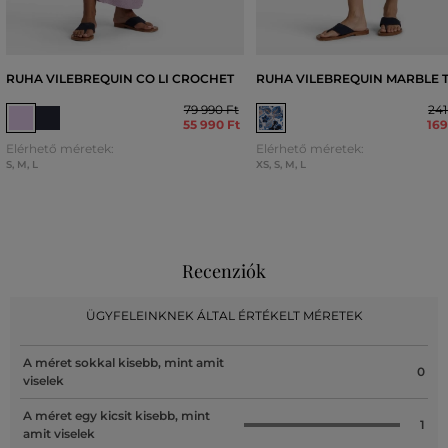
RUHA VILEBREQUIN CO LI CROCHET
RUHA VILEBREQUIN MARBLE 
79 990 Ft
241
55 990 Ft
169
Elérhető méretek:
Elérhető méretek:
S
,
M
,
L
XS
,
S
,
M
,
L
Recenziók
ÜGYFELEINKNEK ÁLTAL ÉRTÉKELT MÉRETEK
A méret sokkal kisebb, mint amit
0
viselek
A méret egy kicsit kisebb, mint
1
amit viselek