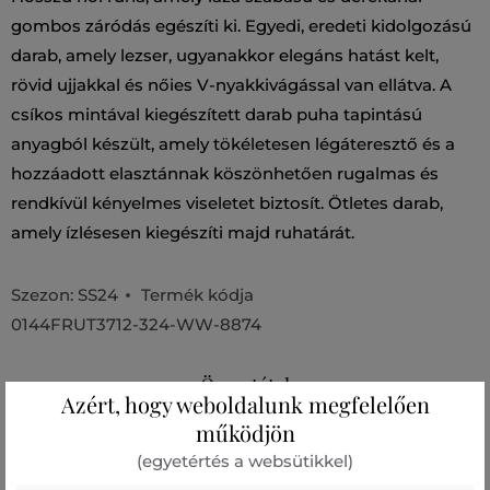
gombos záródás egészíti ki. Egyedi, eredeti kidolgozású
darab, amely lezser, ugyanakkor elegáns hatást kelt,
rövid ujjakkal és nőies V-nyakkivágással van ellátva. A
csíkos mintával kiegészített darab puha tapintású
anyagból készült, amely tökéletesen légáteresztő és a
hozzáadott elasztánnak köszönhetően rugalmas és
rendkívül kényelmes viseletet biztosít. Ötletes darab,
amely ízlésesen kiegészíti majd ruhatárát.
Szezon: SS24
Termék kódja
0144FRUT3712-324-WW-8874
Összetétel
Azért, hogy weboldalunk megfelelően
működjön
felső anyag
(egyetértés a websütikkel)
PAMUT
POLIAMID
ELASZTÁN