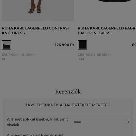
RUHA KARL LAGERFELD CONTRAST
RUHA KARL LAGERFELD FABRI
KNIT DRESS
BALLOON DRESS
126 990 Ft
89
Elérhető méretek:
Elérhető méretek:
XL
S
,
M
Recenziók
ÜGYFELEINKNEK ÁLTAL ÉRTÉKELT MÉRETEK
A méret sokkal kisebb, mint amit
1
viselek
A méret egy kicsit kisebb, mint