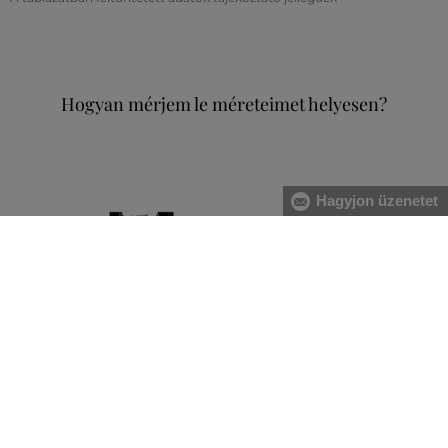
Hogyan mérjem le méreteimet helyesen?
Hagyjon üzenetet