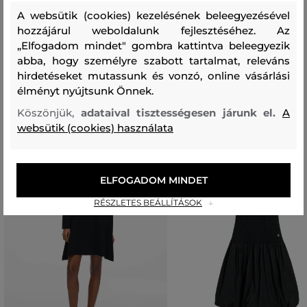
ORGANIKUS PAMUT
A websütik (cookies) kezelésének beleegyezésével
100 %
hozzájárul weboldalunk fejlesztéséhez. Az
„Elfogadom mindet" gombra kattintva beleegyezik
abba, hogy személyre szabott tartalmat, releváns
Ajánlott termékek
hirdetéseket mutassunk és vonzó, online vásárlási
élményt nyújtsunk Önnek.
Köszönjük,
adataival tisztességesen járunk el.
A
websütik (cookies) használata
ELFOGADOM MINDET
RÉSZLETES BEÁLLÍTÁSOK