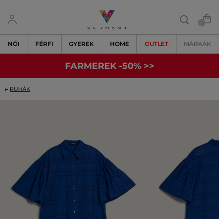
NŐI
FÉRFI
GYEREK
HOME
OUTLET
MÁRKÁK
FARMEREK -50% >>
RUHÁK