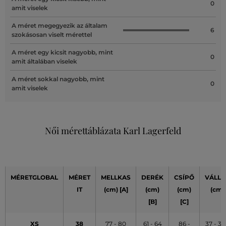
0
amit viselek
A méret megegyezik az általam
6
szokásosan viselt mérettel
A méret egy kicsit nagyobb, mint
0
amit általában viselek
A méret sokkal nagyobb, mint
0
amit viselek
Női mérettáblázata Karl Lagerfeld
MÉRETGLOBAL
MÉRET
MELLKAS
DERÉK
CSÍPŐ
VÁLLA
IT
(cm) [A]
(cm)
(cm)
(cm)
[B]
[C]
XS
38
77 - 80
61 - 64
86 -
37 - 37