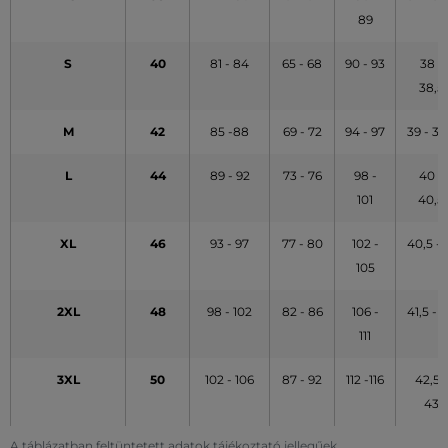
89
S
40
81 - 84
65 - 68
90 - 93
38 -
38,5
M
42
85 -88
69 - 72
94 - 97
39 - 39
L
44
89 - 92
73 - 76
98 -
40 -
101
40,5
XL
46
93 - 97
77 - 80
102 -
40,5 - 
105
2XL
48
98 - 102
82 - 86
106 -
41,5 - 
111
3XL
50
102 - 106
87 - 92
112 -116
42,5 -
43
A táblázatban feltüntetett adatok tájékoztató jellegűek