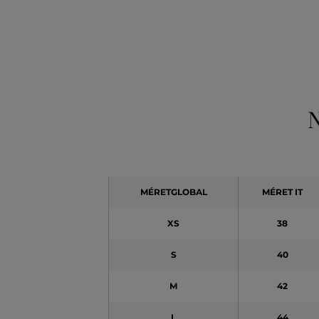
N
MÉRETGLOBAL
MÉRET IT
XS
38
S
40
M
42
L
44