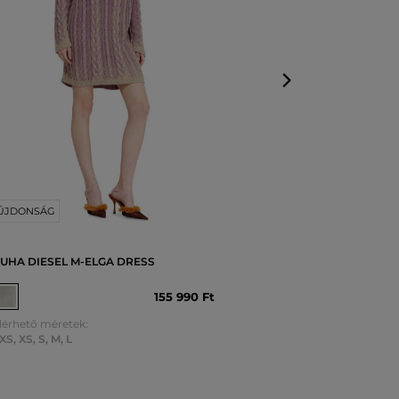
XS
,
S
,
M
,
L
ÚJDONSÁG
UHA DIESEL M-ELGA DRESS
155 990 Ft
lérhető méretek:
XS
,
XS
,
S
,
M
,
L