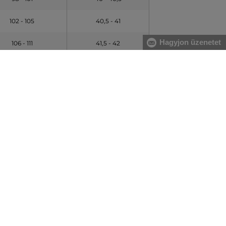
102 - 105
40,5 - 41
Hagyjon üzenetet
106 - 111
41,5 - 42
112 -116
42,5 - 43
esen?