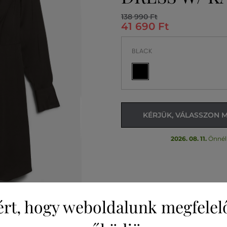
138 990 Ft
41 690 Ft
BLACK
KÉRJÜK, VÁLASSZON 
2026. 08. 11.
Önnél
ért, hogy weboldalunk megfelel