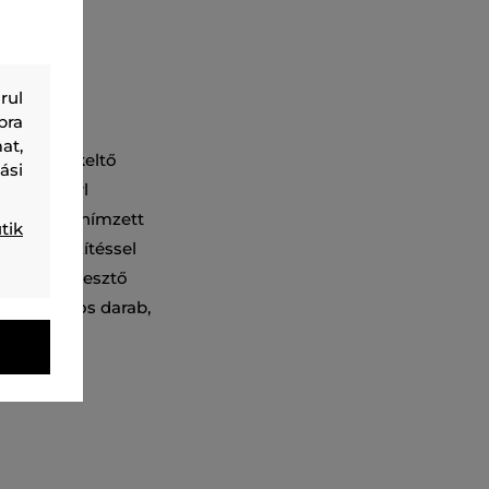
rul
bra
at,
us hatást keltő
ási
egáns, Karl
n. Decens, hímzett
tik
ejtett rögzítéssel
et, légáteresztő
 és stílusos darab,
k.