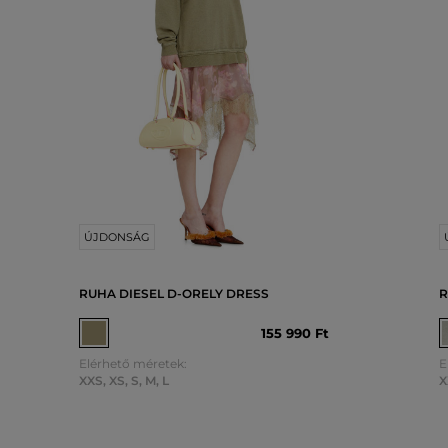
ÚJDONSÁG
RUHA DIESEL D-ORELY DRESS
R
155 990 Ft
Elérhető méretek:
E
XXS
,
XS
,
S
,
M
,
L
X