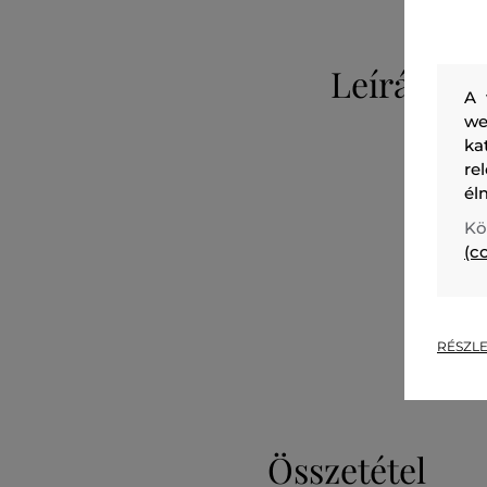
Leírás
A 
we
ka
re
él
Kö
(c
RÉSZLE
Összetétel