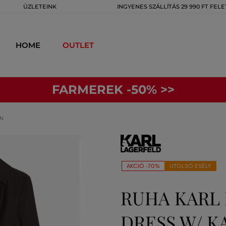
ÜZLETEINK
INGYENES SZÁLLÍTÁS 29 990 FT FELE
HOME
OUTLET
FARMEREK -50% >>
IN
AKCIÓ -70%
UTOLSÓ ESÉLY
RUHA KARL 
DRESS W/ K