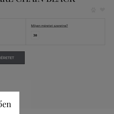
Milyen méretet szeretne?
38
MÉRETET
ően