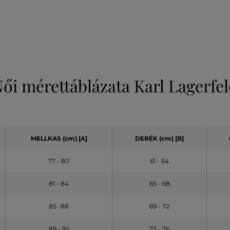
ői mérettáblázata Karl Lagerfe
MELLKAS (cm) [A]
DERÉK (cm) [B]
77 - 80
61 - 64
81 - 84
65 - 68
85 -88
69 - 72
89 - 92
73 - 76