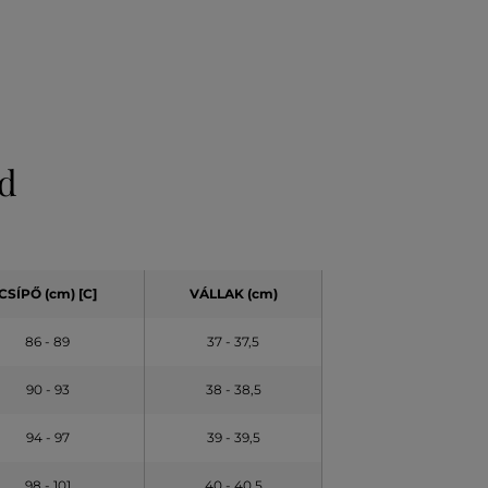
ld
CSÍPŐ (cm) [C]
VÁLLAK (cm)
86 - 89
37 - 37,5
90 - 93
38 - 38,5
94 - 97
39 - 39,5
98 - 101
40 - 40,5