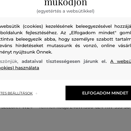
működjön
(egyetértés a websütikkel)
websütik (cookies) kezelésének beleegyezésével hozzájá
boldalunk fejlesztéséhez. Az „Elfogadom mindet" gom
ttintva beleegyezik abba, hogy személyre szabott tartalm
Női mini ruha, amely szűk szabású. Egyszínű, fényes és lux
leváns hirdetéseket mutassunk és vonzó, online vásárl
kivitelezésű. Hosszú ujjakkal, fodros V-nyakkivágással és el
ményt nyújtsunk Önnek.
Signature logóval ellátott lánccal van kiegészítve a galléro
szönjük,
adataival tisztességesen járunk el.
A websü
logós részlettel az ujj mandzsettáján. Az oldalsó varrásnál r
ookies) használata
ellátott. A gyönyörűen áramló anyag tökéletes könnyedség
képességet és kényelmes viseletet garantál. Nagyon ötletes
amely elegáns vagy formális öltözékének fénypontjává váli
ELFOGADOM MINDET
TES BEÁLLÍTÁSOK
Szezon: FW24
Termék kódja
246W1300-624-KW-999-38