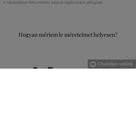
A táblázatban feltüntetett adatok tájékoztató jellegűek
Hogyan mérjem le méreteimet helyesen?
Chateljen velünk