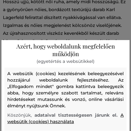
Hosszú ujjú, kötött női ruha, amely midi hosszúságú. Ez
a gyönyörűen nőies, bordázott textúrájú darab Karl
Lagerfeld felirattal díszített nyakkivágással van ellátva.
Izgalmas és nőies megjelenést kölcsönöz viselőjének.
Az újrahasznosított viszkóz keverékből készült darab
könnyű és gyönyörűen áramló anyagösszetételének
Azért, hogy weboldalunk megfelelően
köszönhetően maximális viselési kényelmet biztosít. A
működjön
ruha kellemes tapintású és rendkívül stílusos, így
(egyetértés a websütikkel)
remekül kombinálható.
A websütik (cookies) kezelésének beleegyezésével
hozzájárul weboldalunk fejlesztéséhez. Az
Szezon: SS24
Termék kódja
241W1330-324-KW-303
„Elfogadom mindet" gombra kattintva beleegyezik
abba, hogy személyre szabott tartalmat, releváns
Összetétel
hirdetéseket mutassunk és vonzó, online vásárlási
élményt nyújtsunk Önnek.
Köszönjük,
adataival tisztességesen járunk el.
A
felső anyag
websütik (cookies) használata
VISZKÓZ
NEJLON
83 %
17 %