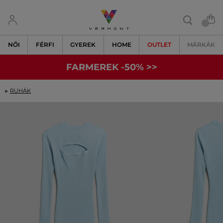
NŐI
FÉRFI
GYEREK
HOME
OUTLET
MÁRKÁK
FARMEREK -50% >>
RUHÁK