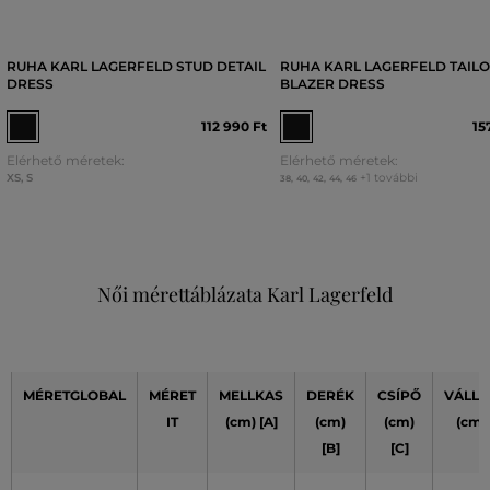
RUHA KARL LAGERFELD STUD DETAIL
RUHA KARL LAGERFELD TAIL
DRESS
BLAZER DRESS
112 990 Ft
15
Elérhető méretek:
Elérhető méretek:
XS
,
S
+1 további
38
,
40
,
42
,
44
,
46
Női mérettáblázata Karl Lagerfeld
MÉRETGLOBAL
MÉRET
MELLKAS
DERÉK
CSÍPŐ
VÁLLA
IT
(cm) [A]
(cm)
(cm)
(cm)
[B]
[C]