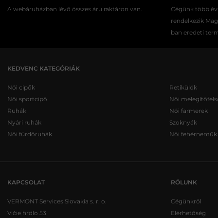
A webáruházban lévő összes áru raktáron van.
Cégünk több évt
rendelkezik Ma
ban eredeti ter
KEDVENC KATEGÓRIÁK
Női cipők
Retikülök
Női sportcipő
Női melegítőfels
Ruhák
Női farmerek
Nyári ruhák
Szoknyák
Női fürdőruhák
Női fehérneműk
KAPCSOLAT
RÓLUNK
VERMONT Services Slovakia s. r. o.
Cégünkről
Vlčie hrdlo 53
Elérhetőség