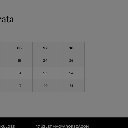
zata
86
92
98
18
24
36
51
52
54
47
49
51
AKÜLDÉS
17 ÜZLET MAGYARORSZÁGON