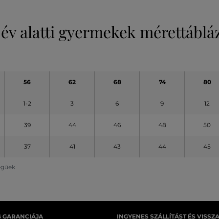
 év alatti gyermekek mérettáblá
56
62
68
74
80
1-2
3
6
9
12
39
44
46
48
50
37
41
43
44
45
legűek
G GARANCIÁJA
INGYENES SZÁLLÍTÁST ÉS VISSZ