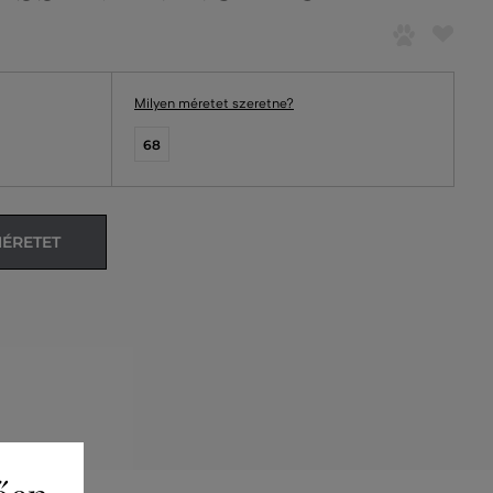
Milyen méretet szeretne?
68
MÉRETET