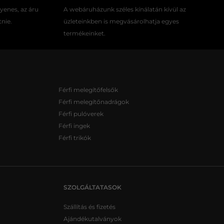
gyenes, az áru
A webáruházunk széles kínálatán kívül az
tnie.
üzleteinkben is megvásárolhatja egyes
termékeinket.
Férfi melegítőfelsők
Férfi melegítőnadrágok
Férfi pulóverek
Férfi ingek
Férfi trikók
SZOLGÁLTATASOK
Szállítás és fizetés
Ajándékutalványok