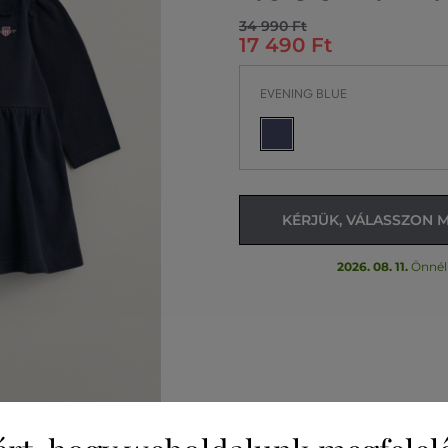
34 990 Ft
17 490 Ft
EVENING BLUE
KÉRJÜK, VÁLASSZON 
2026. 08. 11.
Önnél