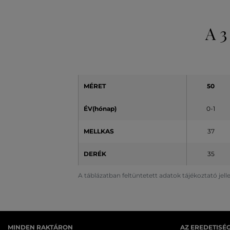
A 3
MÉRET
50
ÉV(hónap)
0-1
MELLKAS
37
DERÉK
35
A táblázatban feltüntetett adatok tájékoztató jel
MINDEN RAKTÁRON
AZ EREDETISÉ