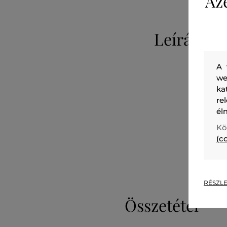
Az
Leírás
A 
we
ka
re
él
Kö
(c
RÉSZLE
Összetétel