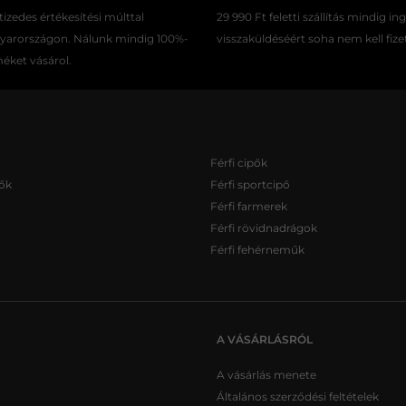
izedes értékesítési múlttal
29 990 Ft feletti szállítás mindig in
gyarországon. Nálunk mindig 100%-
visszaküldéséért soha nem kell fize
méket vásárol.
Férfi cipők
ők
Férfi sportcipő
Férfi farmerek
Férfi rövidnadrágok
Férfi fehérneműk
A VÁSÁRLÁSRÓL
A vásárlás menete
Általános szerződési feltételek