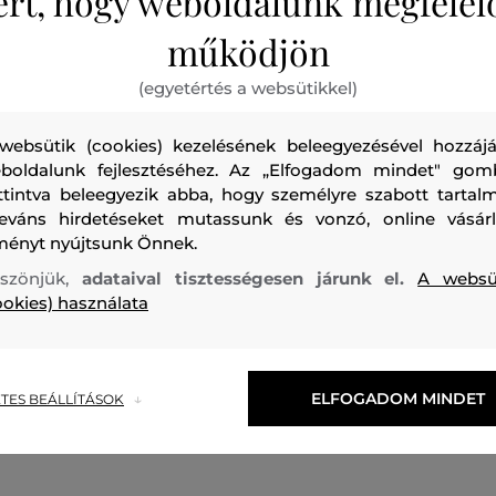
ért, hogy weboldalunk megfelel
működjön
(egyetértés a websütikkel)
websütik (cookies) kezelésének beleegyezésével hozzájá
Organikus pamutszálból készült pique kötésű lány pólóruh
boldalunk fejlesztéséhez. Az „Elfogadom mindet" gom
gallérral és hosszú, rakott ujjakkal ellátott. A fodros szokn
ttintva beleegyezik abba, hogy személyre szabott tartalm
leváns hirdetéseket mutassunk és vonzó, online vásárl
egészíti ki, amely lehetővé teszi a gyors öltöztetést. A mel
ményt nyújtsunk Önnek.
ikonikus Gant logóval. Anyaga rendkívül puha tapintású és
szönjük,
adataival tisztességesen járunk el.
A websü
légáteresztő viseletet biztosít. Bájos megjelenésű darab, a
ookies) használata
kis hercegnője kényelmesen és elégedetten fogja majd ma
Szabás/Típus
REGULAR
Szezon: PF24
Termék kódja
5
ELFOGADOM MINDET
TES BEÁLLÍTÁSOK