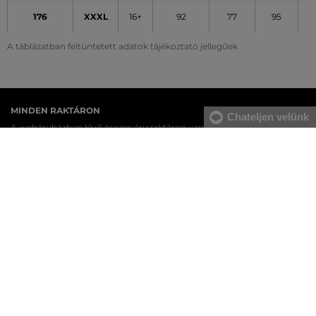
176
XXXL
16+
92
77
95
A táblázatban feltüntetett adatok tájékoztató jellegűek
MINDEN RAKTÁRON
Chateljen velünk
A webáruházban lévő összes áru raktáron van.
AZ EREDETISÉG GARANCIÁJA
Cégünk több évtizedes értékesítési múlttal rendelkezik
Magyarországon. Nálunk mindig 100%-ban eredeti terméket vásárol.
INGYENES SZÁLLÍTÁST ÉS VISSZAKÜLDÉS
29 990 Ft feletti szállítás mindig ingyenes, az áru visszaküldéséért
soha nem kell fizetnie.
17 ÜZLET MAGYARORSZÁGON
A webáruházunk széles kínálatán kívül az üzleteinkben is