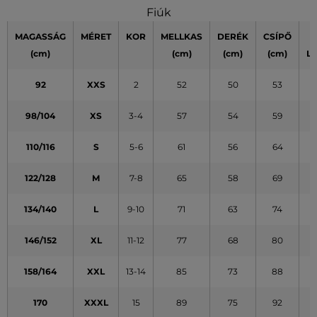
Fiúk
MAGASSÁG
MÉRET
KOR
MELLKAS
DERÉK
CSÍPŐ
(cm)
(cm)
(cm)
(cm)
L
92
XXS
2
52
50
53
98/104
XS
3-4
57
54
59
110/116
S
5-6
61
56
64
122/128
M
7-8
65
58
69
134/140
L
9-10
71
63
74
146/152
XL
11-12
77
68
80
158/164
XXL
13-14
85
73
88
170
XXXL
15
89
75
92