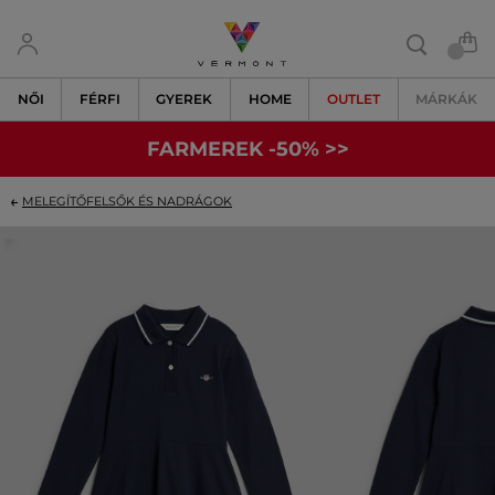
NŐI
FÉRFI
GYEREK
HOME
OUTLET
MÁRKÁK
FARMEREK -50% >>
MELEGÍTŐFELSŐK ÉS NADRÁGOK