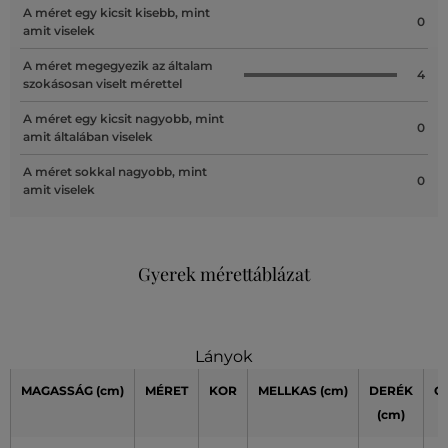
A méret egy kicsit kisebb, mint
0
amit viselek
A méret megegyezik az általam
4
szokásosan viselt mérettel
A méret egy kicsit nagyobb, mint
0
amit általában viselek
A méret sokkal nagyobb, mint
0
amit viselek
Gyerek mérettáblázat
Lányok
MAGASSÁG
(cm)
MÉRET
KOR
MELLKAS
(cm)
DERÉK
C
(cm)
(