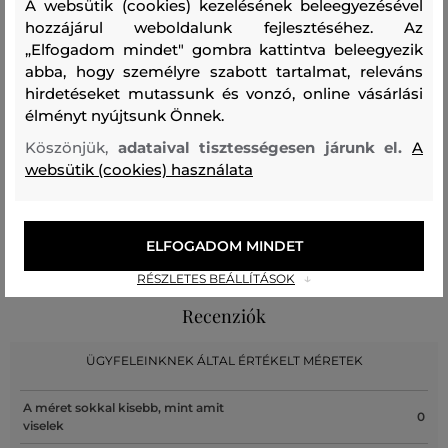
A websütik (cookies) kezelésének beleegyezésével
PAMUT
hozzájárul weboldalunk fejlesztéséhez. Az
100 %
„Elfogadom mindet" gombra kattintva beleegyezik
abba, hogy személyre szabott tartalmat, releváns
hirdetéseket mutassunk és vonzó, online vásárlási
Kezelési útmutató
élményt nyújtsunk Önnek.
Köszönjük,
adataival tisztességesen járunk el.
A
websütik (cookies) használata
MOSÁS
FEHÉRÍTÉS
SZÁRÍTÁS
VASALÁS
TISZTÍTÁS
ELFOGADOM MINDET
RÉSZLETES BEÁLLÍTÁSOK
Recenziók
ÜGYFELEINKNEK ÁLTAL ÉRTÉKELT MÉRETEK
A méret sokkal kisebb, mint amit
0
viselek