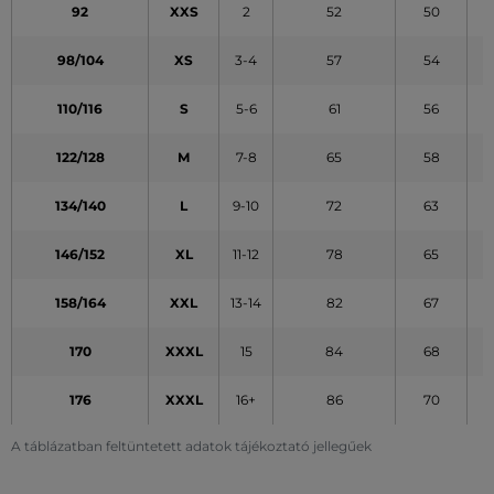
92
XXS
2
52
50
98/104
XS
3-4
57
54
110/116
S
5-6
61
56
122/128
M
7-8
65
58
134/140
L
9-10
72
63
146/152
XL
11-12
78
65
158/164
XXL
13-14
82
67
170
XXXL
15
84
68
176
XXXL
16+
86
70
A táblázatban feltüntetett adatok tájékoztató jellegűek