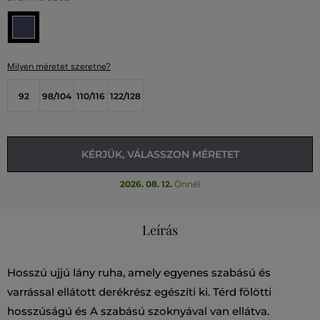
Milyen méretet szeretne?
92
98/104
110/116
122/128
KÉRJÜK, VÁLASSZON MÉRETET
2026. 08. 12.
Önnél
Leírás
Hosszú ujjú lány ruha, amely egyenes szabású és
varrással ellátott derékrész egészíti ki. Térd fölötti
hosszúságú és A szabású szoknyával van ellátva.