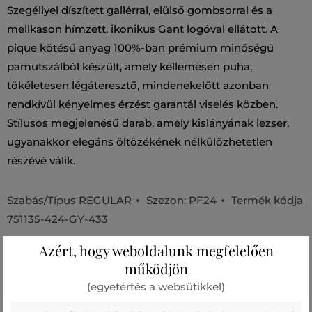
Szegéllyel díszített gallérral, elülső gombsorral és a
mellkason hímzett, ikonikus Gant logóval ellátott. A
pique kötésű anyag 100%-ban prémium minőségű
pamutszálból készült, amely kellemesen puha,
tökéletesen légáteresztő, mindenekelőtt azonban
rendkívül kényelmes érzést garantál viselés közben.
Stílusos megjelenésű darab, amely kislányának lezser,
ugyanakkor elegáns öltözékének nélkülözhetetlen
részévé válik.
Szabás/Típus
REGULAR
Szezon: PF24
Termék kódja
751135-424-GY-433
Azért, hogy weboldalunk megfelelően
Összetétel
működjön
(egyetértés a websütikkel)
felső anyag