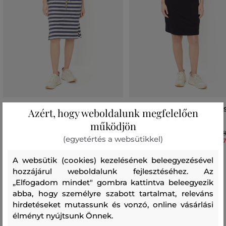
RUHA CAMEL ACTIVE DRESSES
RUHA CAMEL ACTIVE DRESSE
Azért, hogy weboldalunk megfelelően
SHORT
SHORT
működjön
44 990 Ft
38
(egyetértés a websütikkel)
31 490 Ft
27
Elérhető méretek:
Elérhető méretek:
A websütik (cookies) kezelésének beleegyezésével
XS
,
S
,
M
,
L
,
XL
+1 további
XS
,
S
,
M
,
L
,
XL
hozzájárul weboldalunk fejlesztéséhez. Az
„Elfogadom mindet" gombra kattintva beleegyezik
abba, hogy személyre szabott tartalmat, releváns
hirdetéseket mutassunk és vonzó, online vásárlási
Recenziók
élményt nyújtsunk Önnek.