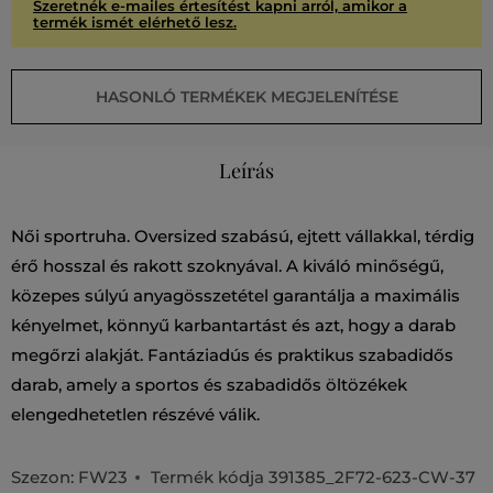
Szeretnék e-mailes értesítést kapni arról, amikor a
termék ismét elérhető lesz.
HASONLÓ TERMÉKEK MEGJELENÍTÉSE
Leírás
Női sportruha. Oversized szabású, ejtett vállakkal, térdig
érő hosszal és rakott szoknyával. A kiváló minőségű,
közepes súlyú anyagösszetétel garantálja a maximális
kényelmet, könnyű karbantartást és azt, hogy a darab
megőrzi alakját. Fantáziadús és praktikus szabadidős
darab, amely a sportos és szabadidős öltözékek
elengedhetetlen részévé válik.
Szezon: FW23
Termék kódja
391385_2F72-623-CW-37