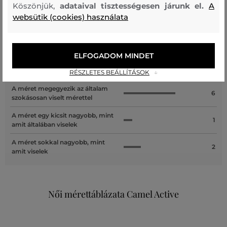
Köszönjük,
adataival tisztességesen járunk el.
A
ÜGYFELEINKNEK ÁLTAL ÉRTÉKELT MÉRETEK
websütik (cookies) használata
A méret sokkal kisebb, mint amit
0
viselek
ELFOGADOM MINDET
A méret egy kicsit kisebb, mint
0
amit viselek
RÉSZLETES BEÁLLÍTÁSOK
A méret megegyezik az általam
6
szokásosan viselt mérettel
A méret egy kicsit nagyobb, mint
1
amit általában viselek
A méret sokkal nagyobb, mint
2
amit viselek
Női mérettáblázata Camel Active