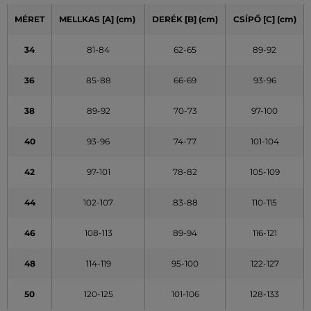
MÉRET
MELLKAS
[A]
(cm)
DERÉK
[B] (cm)
CSÍPŐ
[C] (cm)
34
81-84
62-65
89-92
36
85-88
66-69
93-96
38
89-92
70-73
97-100
40
93-96
74-77
101-104
42
97-101
78-82
105-109
44
102-107
83-88
110-115
46
108-113
89-94
116-121
48
114-119
95-100
122-127
50
120-125
101-106
128-133