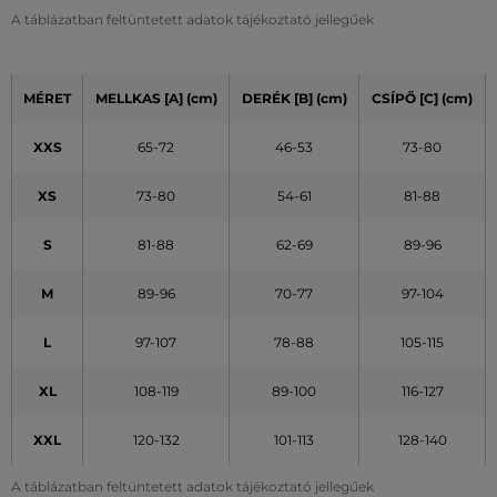
A táblázatban feltüntetett adatok tájékoztató jellegűek
MÉRET
MELLKAS [A] (cm)
DERÉK [B] (cm)
CSÍPŐ [C] (cm)
XXS
65-72
46-53
73-80
XS
73-80
54-61
81-88
S
81-88
62-69
89-96
M
89-96
70-77
97-104
L
97-107
78-88
105-115
XL
108-119
89-100
116-127
XXL
120-132
101-113
128-140
A táblázatban feltüntetett adatok tájékoztató jellegűek