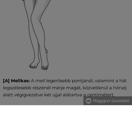
[A] Mellkas:
A mell legerősebb pontjánál, valamint a hát
legszélesebb részénél mérje magát, közvetlenül a hónalj
alatt végigvezetve két ujjal alátartva a centimétert.
Hagyjon üzenetet
[B] Derék:
A derékbőséget a köldök magasságában, a
legkeskenyebb résznél vezesse végig, vízszintesen, két
ujjal alátartva a centimétert. Nagyobb has esetében a
gerinc kanyarulatától a has legkiugróbb pontjáig mérje.