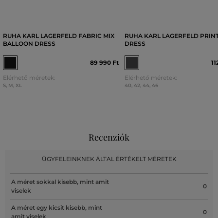
RUHA KARL LAGERFELD FABRIC MIX
RUHA KARL LAGERFELD PRIN
BALLOON DRESS
DRESS
89 990 Ft
11
Elérhető méretek:
Elérhető méretek:
S
,
M
,
XL
40
,
42
,
44
,
46
Recenziók
ÜGYFELEINKNEK ÁLTAL ÉRTÉKELT MÉRETEK
A méret sokkal kisebb, mint amit
0
viselek
A méret egy kicsit kisebb, mint
0
amit viselek