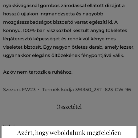
nyakkivágásnál gombos záródással ellátott dizájnt a
hosszú ujjakon ingmandzsetta és nagyobb
mozgásszabadságot biztosító varrat egészíti ki. A
könnyű, 100%-ban viszkózból készült anyag tökéletes
légáteresztő képességet és rendkívül kényelmes
viseletet biztosít. Egy nagyon ötletes darab, amely lezser,
ugyanakkor elegáns öltözékének fénypontjává válik.
Az öv nem tartozik a ruhához.
Szezon: FW23
Termék kódja
391350_2S11-623-CW-96
Összetétel
felső anyag
Azért, hogy weboldalunk megfelelően
VISZKÓZ