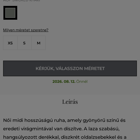
AOP SMOKED KHAKI
Milyen méretet szeretne?
XS
S
M
KÉRJÜK, VÁLASSZON MÉRETET
2026. 08. 12.
Önnél
Leírás
Női midi hosszúságú ruha, amely gyönyörű színű és
eredeti virágmintával van díszítve. A laza szabású,
hangsúlyozott derékkal, diszkrét oldalzsebekkel és a