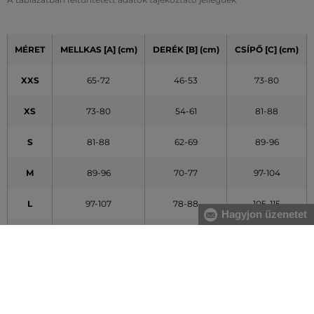
MÉRET
MELLKAS [A] (cm)
DERÉK [B] (cm)
CSÍPŐ [C] (cm)
XXS
65-72
46-53
73-80
XS
73-80
54-61
81-88
S
81-88
62-69
89-96
M
89-96
70-77
97-104
L
97-107
78-88
105-115
Hagyjon üzenetet
XL
108-119
89-100
116-127
XXL
120-132
101-113
128-140
A táblázatban feltüntetett adatok tájékoztató jellegűek