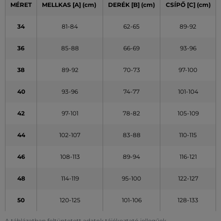
MÉRET
MELLKAS
[A]
(cm)
DERÉK
[B] (cm)
CSÍPŐ
[C] (cm)
34
81-84
62-65
89-92
36
85-88
66-69
93-96
38
89-92
70-73
97-100
40
93-96
74-77
101-104
42
97-101
78-82
105-109
44
102-107
83-88
110-115
46
108-113
89-94
116-121
48
114-119
95-100
122-127
50
120-125
101-106
128-133
A táblázatban feltüntetett adatok tájékoztató jellegűek