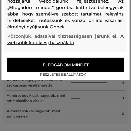
hozzájárul weboldalunk fejlesztéséhez. Az
„Elfogadom mindet" gombra kattintva beleegyezik
abba, hogy személyre szabott tartalmat, releváns
hirdetéseket mutassunk és vonzó, online vásárlási
Recenziók
élményt nyújtsunk Önnek.
ÜGYFELEINKNEK ÁLTAL ÉRTÉKELT MÉRETEK
Köszönjük,
adataival tisztességesen járunk el.
A
websütik (cookies) használata
A méret sokkal kisebb, mint amit
0
viselek
ELFOGADOM MINDET
A méret egy kicsit kisebb, mint
0
amit viselek
RÉSZLETES BEÁLLÍTÁSOK
A méret megegyezik az általam
4
szokásosan viselt mérettel
A méret egy kicsit nagyobb, mint
1
amit általában viselek
A méret sokkal nagyobb, mint
0
amit viselek