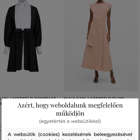
KARL LAGERFELD CONTRAST
RUHA KARL LAGERFELD FLUID
Azért, hogy weboldalunk megfelelően
IRT DRESS
OCCASION DRESS
működjön
138 990 Ft
138 990 Ft
(egyetértés a websütikkel)
ő méretek:
Elérhető méretek:
2
,
44
,
46
38
,
40
,
42
,
44
A websütik (cookies) kezelésének beleegyezésével