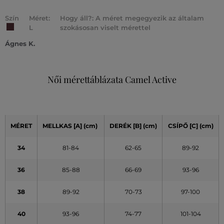
Szín
Méret:
Hogy áll?: A méret megegyezik az általam
L
szokásosan viselt mérettel
Ágnes K.
Női mérettáblázata Camel Active
MÉRET
MELLKAS
[A]
(cm)
DERÉK
[B] (cm)
CSÍPŐ
[C] (cm)
34
81-84
62-65
89-92
36
85-88
66-69
93-96
38
89-92
70-73
97-100
40
93-96
74-77
101-104