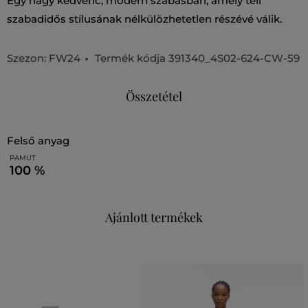
Egy nagy kedvenc, modern szabásban, amely téli
szabadidős stílusának nélkülözhetetlen részévé válik.
Szezon: FW24
Termék kódja
391340_4S02-624-CW-59
Összetétel
felső anyag
PAMUT
100 %
Ajánlott termékek