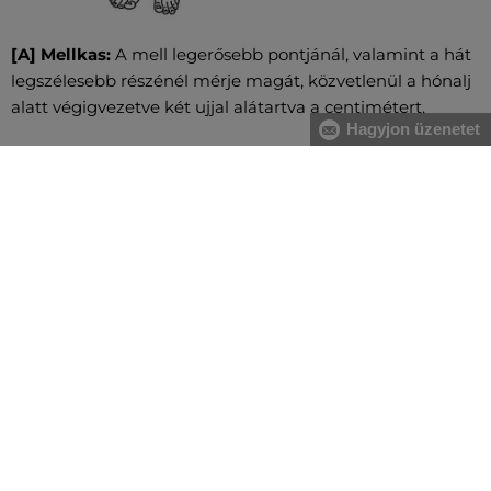
[A] Mellkas:
A mell legerősebb pontjánál, valamint a hát
legszélesebb részénél mérje magát, közvetlenül a hónalj
alatt végigvezetve két ujjal alátartva a centimétert.
Hagyjon üzenetet
[B] Derék:
A derékbőséget a köldök magasságában, a
legkeskenyebb résznél vezesse végig, vízszintesen, két
ujjal alátartva a centimétert. Nagyobb has esetében a
gerinc kanyarulatától a has legkiugróbb pontjáig mérje.
[C] Csípő:
Vezesse körbe oldalról kezdve a csípő és a
fenék legszélesebb részeinél a centimétert. Figyeljen
arra, hogy ne szorosan mérje és a centiméter legyen
vízszintes.
MINDEN RAKTÁRON