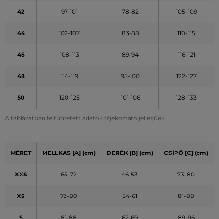
42
97-101
78-82
105-109
44
102-107
83-88
110-115
46
108-113
89-94
116-121
48
114-119
95-100
122-127
50
120-125
101-106
128-133
A táblázatban feltüntetett adatok tájékoztató jellegűek
MÉRET
MELLKAS [A] (cm)
DERÉK [B] (cm)
CSÍPŐ [C] (cm)
XXS
65-72
46-53
73-80
XS
73-80
54-61
81-88
S
81-88
62-69
89-96