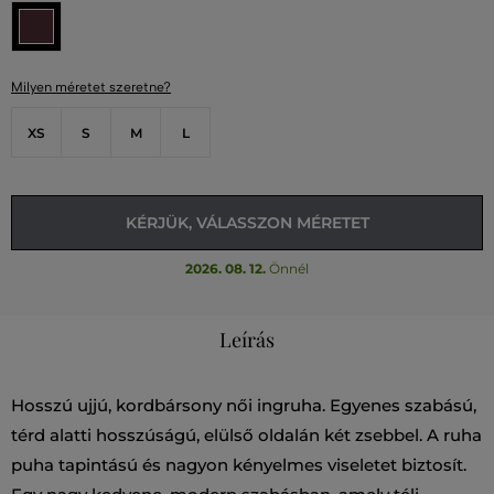
Milyen méretet szeretne?
XS
S
M
L
KÉRJÜK, VÁLASSZON MÉRETET
2026. 08. 12.
Önnél
Leírás
Hosszú ujjú, kordbársony női ingruha. Egyenes szabású,
térd alatti hosszúságú, elülső oldalán két zsebbel. A ruha
puha tapintású és nagyon kényelmes viseletet biztosít.