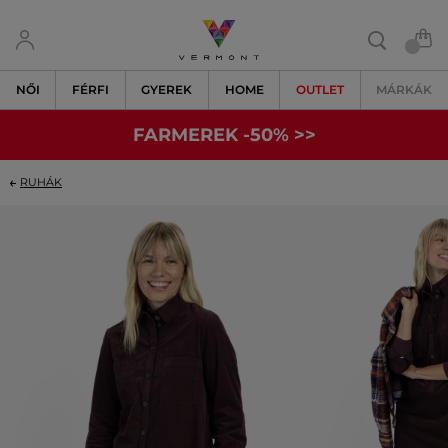
NŐI
FÉRFI
GYEREK
HOME
OUTLET
MÁRKÁK
FARMEREK -50% >>
RUHÁK