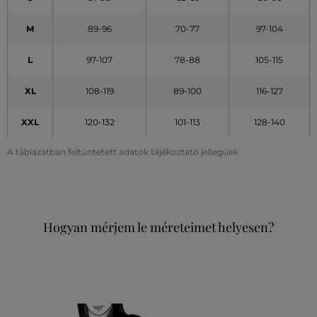
M
89-96
70-77
97-104
L
97-107
78-88
105-115
XL
108-119
89-100
116-127
XXL
120-132
101-113
128-140
A táblázatban feltüntetett adatok tájékoztató jellegűek
Hogyan mérjem le méreteimet helyesen?