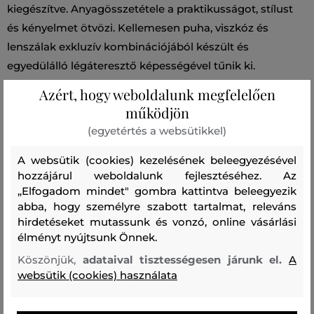
kiegészítve. Anyagösszetétele a praktikusságot, stílust
és kényelmet ötvözi. Kellemesen puha, viszkóz és
lenszálak exkluzív kombinációjából készült és
egyedülálló légáteresztő képességével tűnik ki.
Rendkívül előnyös lezser darab, amely nyári öltözékének
Azért, hogy weboldalunk megfelelően
kedvenc részévé válik.
működjön
(egyetértés a websütikkel)
Szezon: SS24
Termék kódja
A websütik (cookies) kezelésének beleegyezésével
0036FRUT3043-324-WW-621
hozzájárul weboldalunk fejlesztéséhez. Az
„Elfogadom mindet" gombra kattintva beleegyezik
Összetétel
abba, hogy személyre szabott tartalmat, releváns
hirdetéseket mutassunk és vonzó, online vásárlási
élményt nyújtsunk Önnek.
felső anyag
Köszönjük,
adataival tisztességesen járunk el.
A
VISZKÓZ
LEN
websütik (cookies) használata
74 %
26 %