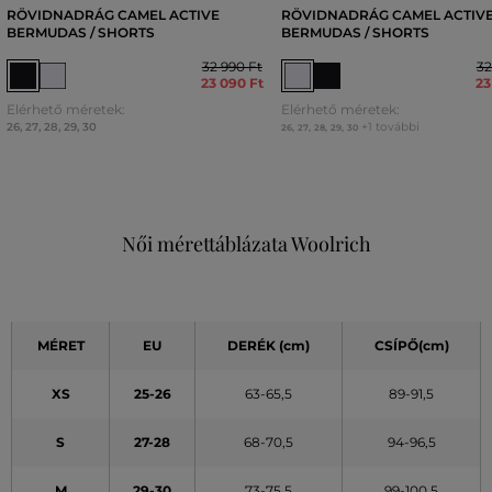
RÖVIDNADRÁG CAMEL ACTIVE
RÖVIDNADRÁG CAMEL ACTIV
BERMUDAS / SHORTS
BERMUDAS / SHORTS
32 990 Ft
32
23 090 Ft
23
Elérhető méretek:
Elérhető méretek:
26
,
27
,
28
,
29
,
30
+1 további
26
,
27
,
28
,
29
,
30
Női mérettáblázata Woolrich
MÉRET
EU
DERÉK (cm)
CSÍPŐ(cm)
XS
25-26
63-65,5
89-91,5
S
27-28
68-70,5
94-96,5
M
29-30
73-75,5
99-100,5