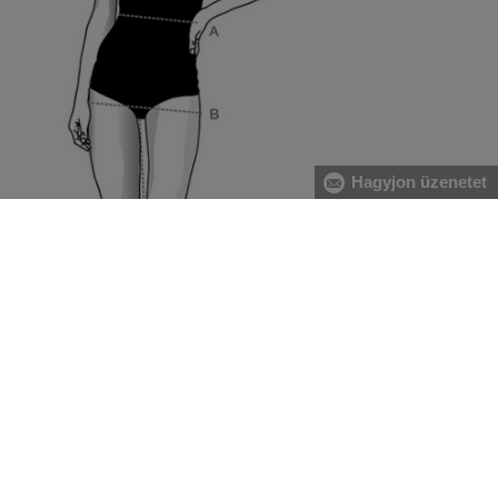
Hagyjon üzenetet
[A] Derék:
A derékbőséget a köldök magasságában, a
legkeskenyebb résznél vezesse végig, vízszintesen, két