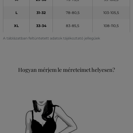
L
31-32
78-80,5
103-105,5
XL
33-34
83-85,5
108-110,5
A táblázatban feltüntetett adatok tájékoztató jellegűek
Hogyan mérjem le méreteimet helyesen?