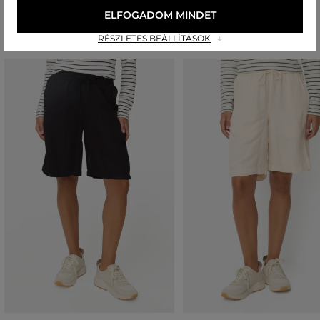
Ajánlott termékek
ELFOGADOM MINDET
RÉSZLETES BEÁLLÍTÁSOK