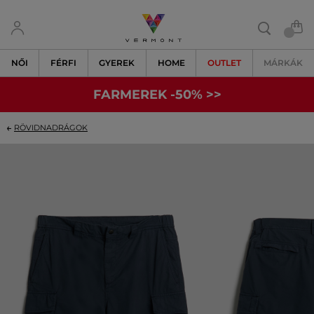
NŐI
FÉRFI
GYEREK
HOME
OUTLET
MÁRKÁK
FARMEREK -50% >>
RÖVIDNADRÁGOK