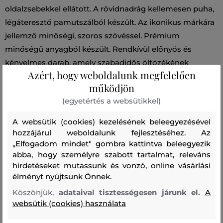
oldalzsebekkel ellátott. A rövidnadrág kellemesen puha,
légáteresztő pamutszálból készült. Az ikonikus márkára
jellemző minőségi, szoros szövéssel. Prémium
minőségű anyagból készült. Rendkívül előnyös és
kényelmes darab, amely szabadidős öltözékének
Azért, hogy weboldalunk megfelelően
kedvenc részévé válik majd - a városban és szabadban
működjön
töltött pillanatok során egyaránt.
(egyetértés a websütikkel)
Szezon: SS24
Termék kódja
A websütik (cookies) kezelésének beleegyezésével
0051MRUT3665-324-WA-3989
hozzájárul weboldalunk fejlesztéséhez. Az
„Elfogadom mindet" gombra kattintva beleegyezik
abba, hogy személyre szabott tartalmat, releváns
Összetétel
hirdetéseket mutassunk és vonzó, online vásárlási
élményt nyújtsunk Önnek.
felső anyag
Köszönjük,
adataival tisztességesen járunk el.
A
websütik (cookies) használata
PAMUT
100 %