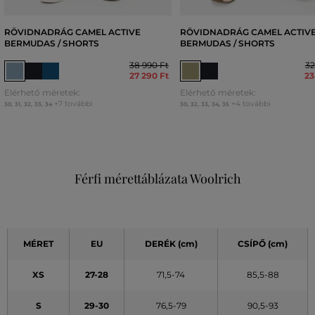
RÖVIDNADRÁG CAMEL ACTIVE
RÖVIDNADRÁG CAMEL ACTIV
BERMUDAS / SHORTS
BERMUDAS / SHORTS
38 990 Ft
32
27 290 Ft
23
Elérhető méretek:
Elérhető méretek:
+7 további
+4 további
30
,
31
,
32
,
33
,
34
30
,
32
,
33
,
34
,
35
Férfi mérettáblázata Woolrich
MÉRET
EU
DERÉK (cm)
CSÍPŐ (cm)
XS
27-28
71,5-74
85,5-88
S
29-30
76,5-79
90,5-93