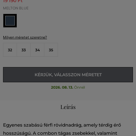
19 190 Ft
MELTON BLUE
Milyen méretet szeretne?
32
33
34
35
KÉRJÜK, VÁLASSZON MÉRETET
2026. 08. 13.
Önnél
Leírás
Egyenes szabású férfi rövidnadrág, amely térdig érő
hosszúságú. A combon tágas zsebekkel, valamint