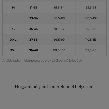
M
31-32
81,5-84
95,5-98
L
33-34
86,5-89
100,5-103
XL
35-36
91,5-94
105,5-108
XXL
37-38
96,5-99
110,5-113
3XL
39-40
101,5-104
115,5-118
A táblázatban feltüntetett adatok tájékoztató jellegűek
Hogyan mérjem le méreteimet helyesen?