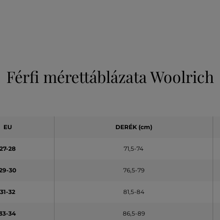
Férfi mérettáblázata Woolrich
EU
DERÉK (cm)
27-28
71,5-74
29-30
76,5-79
31-32
81,5-84
33-34
86,5-89