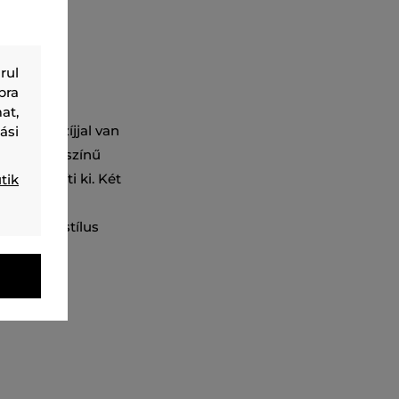
rul
bra
at,
s derékszíjjal van
ási
ben. Az egyszínű
 öv egészíti ki. Két
tik
ökéletesen
abadidős stílus
77