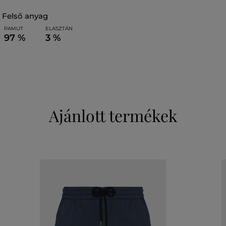
felső anyag
PAMUT
ELASZTÁN
97 %
3 %
Ajánlott termékek