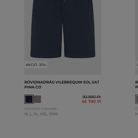
AKCIÓ -30%
RÖVIDNADRÁG VILEBREQUIN SOL SAT
R
PIMA CO
P
93 990 Ft
65 790 Ft
Elérhető méretek:
E
M
,
L
,
XL
,
XXL
,
XXXL