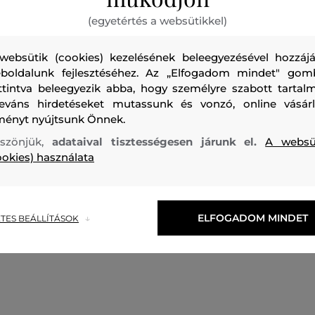
(egyetértés a websütikkel)
websütik (cookies) kezelésének beleegyezésével hozzájá
boldalunk fejlesztéséhez. Az „Elfogadom mindet" gom
ttintva beleegyezik abba, hogy személyre szabott tartalm
Férfi vászon nadrág, amely térd fölötti hosszúságú, rugalma
leváns hirdetéseket mutassunk és vonzó, online vásárl
ményt nyújtsunk Önnek.
ellátva és rendkívül kényelmes érzést garantál viselés köz
kialakítást ízléses, márkajelzéssel ellátott, szövetből készült
szönjük,
adataival tisztességesen járunk el.
A websü
ookies) használata
tágas oldalsó és hátsó zsebbel. Ez a kellemesen puha és t
légáteresztő pamutszövetből készült, sokoldalú darab a sz
nélkülözhetetlen részévé válik.
ELFOGADOM MINDET
TES BEÁLLÍTÁSOK
Szezon: SS24
Termék kódja
0038MRUT3343-324-WA-43