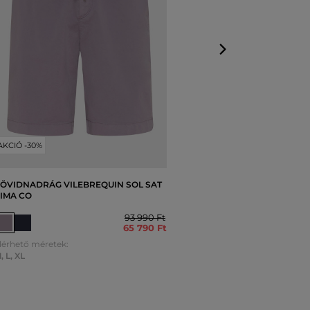
AKCIÓ -30%
ÖVIDNADRÁG VILEBREQUIN SOL SAT
IMA CO
93 990 Ft
65 790 Ft
lérhető méretek:
M
,
L
,
XL