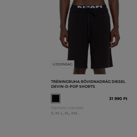
ÚJDONSÁG
TRÉNINGRUHA RÖVIDNADRÁG DIESEL
DEVIN-D-POP SHORTS
31 990 Ft
Elérhető méretek:
S
,
M
,
L
,
XL
,
XXL