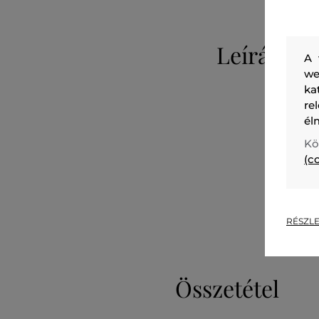
Leírás
A 
we
ka
re
él
Kö
(c
RÉSZLE
Összetétel