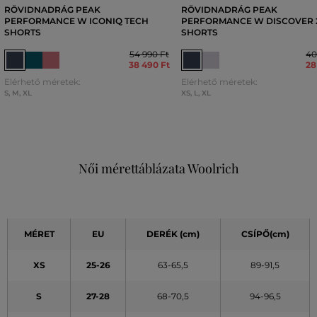
RÖVIDNADRÁG PEAK
RÖVIDNADRÁG PEAK
PERFORMANCE W ICONIQ TECH
PERFORMANCE W DISCOVER 2
SHORTS
SHORTS
54 990 Ft
40
38 490 Ft
28
Elérhető méretek:
Elérhető méretek:
S
,
M
,
XL
XS
,
L
,
XL
Női mérettáblázata Woolrich
MÉRET
EU
DERÉK (cm)
CSÍPŐ(cm)
XS
25-26
63-65,5
89-91,5
S
27-28
68-70,5
94-96,5