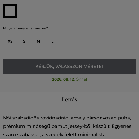
Milyen méretet szeretne?
XS
S
M
L
KÉRJÜK, VÁLASSZON MÉRETET
2026. 08. 12.
Önnél
Leírás
Női szabadidős rövidnadrág, amely bársonyosan puha,
prémium minőségű pamut jersey-ből készült. Egyenes
szárú szabással, a szegély felett minimalista