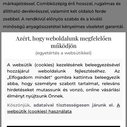
márkajelzéssel. Combközépig érő hosszal, rugalmas és
állítható derékrésszel, valamint két oldalsó ferde
zsebbel. A rendkívül előnyös szabás és a kiváló
minőségű anyagösszetétel kényelmes viseletet garantál.
Praktikus alapja a sportos öltözéknek, amelybe azonnal
Azért, hogy weboldalunk megfelelően
beleszeret majd.
működjön
(egyetértés a websütikkel)
Szezon: SS24
Termék kódja
A websütik (cookies) kezelésének beleegyezésével
0032FRUT3703-324-WW-8178
hozzájárul weboldalunk fejlesztéséhez. Az
„Elfogadom mindet" gombra kattintva beleegyezik
Összetétel
abba, hogy személyre szabott tartalmat, releváns
hirdetéseket mutassunk és vonzó, online vásárlási
élményt nyújtsunk Önnek.
felső anyag
Köszönjük,
adataival tisztességesen járunk el.
A
PAMUT
websütik (cookies) használata
100 %