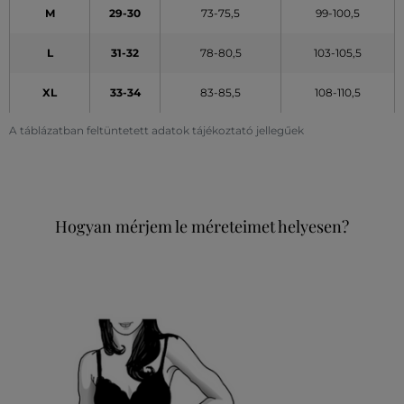
M
29-30
73-75,5
99-100,5
L
31-32
78-80,5
103-105,5
XL
33-34
83-85,5
108-110,5
A táblázatban feltüntetett adatok tájékoztató jellegűek
Hogyan mérjem le méreteimet helyesen?