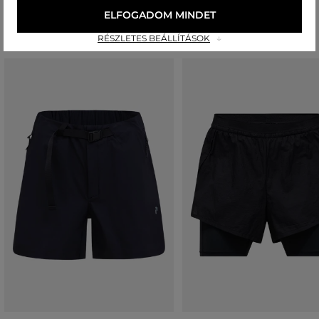
Ajánlott termékek
ELFOGADOM MINDET
RÉSZLETES BEÁLLÍTÁSOK