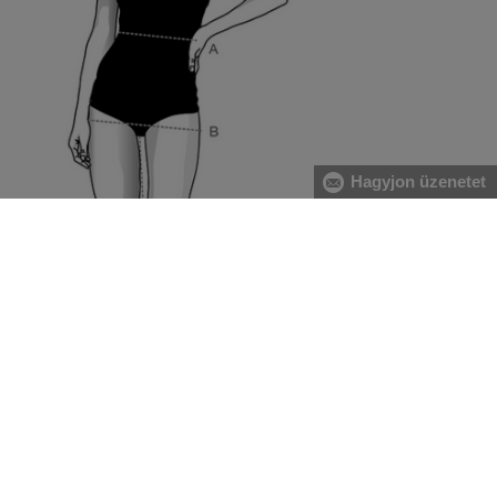
Hagyjon üzenetet
[A] Derék:
A derékbőséget a köldök magasságában, a