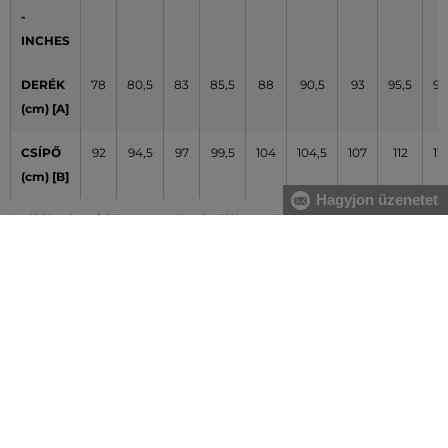
-
INCHES
DERÉK
78
80,5
83
85,5
88
90,5
93
95,5
98
(cm) [A]
CSÍPŐ
92
94,5
97
99,5
104
104,5
107
112
117
(cm) [B]
Hagyjon üzenetet
A táblázatban feltüntetett adatok tájékoztató jellegűek
Hogyan mérjem le méreteimet helyesen?