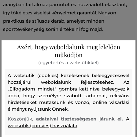
arányban tartalmaz pamutot és hozzáadott elasztánt,
így tökéletes viselési kényelmet garantál. Nagyon
praktikus és stílusos darab, amelyet minden
sporttevékenység során értékelni fog majd.
Azért, hogy weboldalunk megfelelően
Szabás/Típus
RELAXED
Szezon: SS24
Termék kódja
működjön
G79059020-324-PA-N34-31
(egyetértés a websütikkel)
Összetétel
A websütik (cookies) kezelésének beleegyezésével
hozzájárul weboldalunk fejlesztéséhez. Az
„Elfogadom mindet" gombra kattintva beleegyezik
zsebek
abba, hogy személyre szabott tartalmat, releváns
PAMUT
hirdetéseket mutassunk és vonzó, online vásárlási
100 %
élményt nyújtsunk Önnek.
felső anyag
Köszönjük,
adataival tisztességesen járunk el.
A
websütik (cookies) használata
PAMUT
ELASZTÁN
97 %
3 %