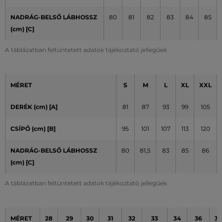
NADRÁG-BELSŐ LÁBHOSSZ
80
81
82
83
84
85
(cm)
[C]
A táblázatban feltüntetett adatok tájékoztató jellegűek
MÉRET
S
M
L
XL
XXL
DERÉK (cm) [A]
81
87
93
99
105
CSÍPŐ (cm) [B]
95
101
107
113
120
NADRÁG-BELSŐ LÁBHOSSZ
80
81,5
83
85
86
(cm) [C]
A táblázatban feltüntetett adatok tájékoztató jellegűek
MÉRET
28
29
30
31
32
33
34
36
38