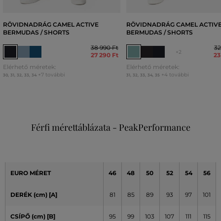
RÖVIDNADRÁG CAMEL ACTIVE
RÖVIDNADRÁG CAMEL ACTIV
BERMUDAS / SHORTS
BERMUDAS / SHORTS
38 990 Ft
32
+2
27 290 Ft
23
Elérhető méretek:
Elérhető méretek:
+7 további
+4 további
30
,
31
,
32
,
33
,
34
31
,
32
,
33
,
34
,
35
Férfi mérettáblázata - PeakPerformance
EURO MÉRET
46
48
50
52
54
56
DERÉK (cm) [A]
81
85
89
93
97
101
CSÍPŐ (cm)
[B]
95
99
103
107
111
115