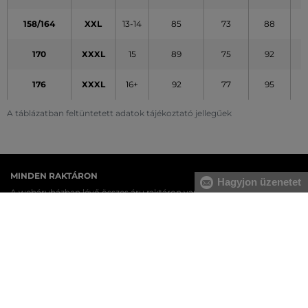
158/164
XXL
13-14
85
73
88
170
XXXL
15
89
75
92
176
XXXL
16+
92
77
95
A táblázatban feltüntetett adatok tájékoztató jellegűek
MINDEN RAKTÁRON
Hagyjon üzenetet
A webáruházban lévő összes áru raktáron van.
AZ EREDETISÉG GARANCIÁJA
Cégünk több évtizedes értékesítési múlttal rendelkezik
Magyarországon. Nálunk mindig 100%-ban eredeti terméket vásárol.
INGYENES SZÁLLÍTÁST ÉS VISSZAKÜLDÉS
29 990 Ft feletti szállítás mindig ingyenes, az áru visszaküldéséért