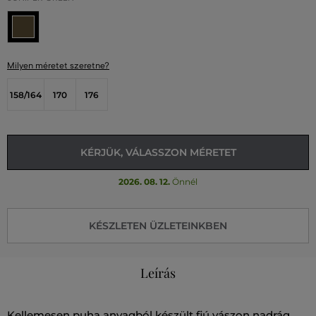
Milyen méretet szeretne?
158/164
170
176
KÉRJÜK, VÁLASSZON MÉRETET
2026. 08. 12.
Önnél
KÉSZLETEN ÜZLETEINKBEN
Leírás
Kellemesen puha anyagból készült fiú vászon nadrág.