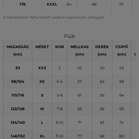
176
XXXL
16+
86
70
A táblázatban feltüntetett adatok tájékoztató jellegűek
Fiúk
MAGASSÁG
MÉRET
KOR
MELLKAS
DERÉK
CSÍPŐ
(cm)
(cm)
(cm)
(cm)
L
92
XXS
2
52
50
53
98/104
XS
3-4
57
54
59
110/116
S
5-6
61
56
64
122/128
M
7-8
65
58
69
134/140
L
9-10
71
63
74
146/152
XL
11-12
77
68
80