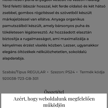
Térd feletti lábszár hosszal, két ferde oldalsó és két hátsó
zsebbel, gombos rögzítéssel és szövetből készült
márkajelzéssel van ellátva. Anyaga organikus
pamutszálból készült, amely bársonyos puha és
tökéletesen légáteresztő. Az hozzáadott elasztán
biztosítja a rugalmasságot, ami maximalizálja a
kényelmes érzést viselés közben. Lezser, ugyanakkor
elegáns öltözékek nélkülözhetetlen, sokoldalú
alapdarabja.
Szabás/Típus
REGULAR
Szezon: PS24
Termék kódja
920038-723-GB-301
Összetétel
Azért, hogy weboldalunk megfelelően
működjön
zseb bélés