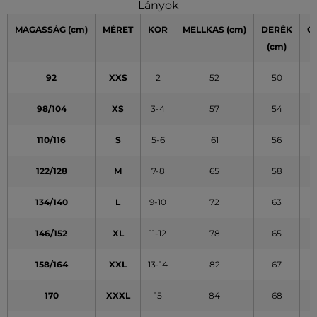
Lányok
MAGASSÁG
(cm)
MÉRET
KOR
MELLKAS
(cm)
DERÉK
C
(cm)
(
92
XXS
2
52
50
98/104
XS
3-4
57
54
110/116
S
5-6
61
56
122/128
M
7-8
65
58
134/140
L
9-10
72
63
146/152
XL
11-12
78
65
158/164
XXL
13-14
82
67
170
XXXL
15
84
68