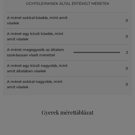
ÜGYFELEINKNEK ÁLTAL ÉRTÉKELT MÉRETEK
A méret sokkal kisebb, mint amit
0
viselek
A méret egy kicsit kisebb, mint
0
amit viselek
A méret megegyezik az általam
2
szokásosan viselt mérettel
A méret egy kicsit nagyobb, mint
0
amit általában viselek
A méret sokkal nagyobb, mint
0
amit viselek
Gyerek mérettáblázat