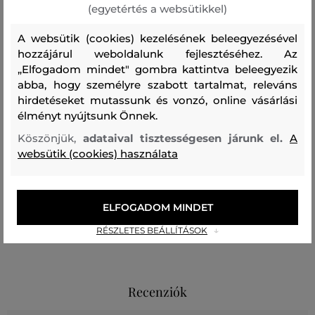
(egyetértés a websütikkel)
PAMUT
100 %
A websütik (cookies) kezelésének beleegyezésével
hozzájárul weboldalunk fejlesztéséhez. Az
felső anyag
„Elfogadom mindet" gombra kattintva beleegyezik
PAMUT
ELASZTÁN
ORGANIKUS PAMUT
abba, hogy személyre szabott tartalmat, releváns
37 %
2 %
61 %
hirdetéseket mutassunk és vonzó, online vásárlási
élményt nyújtsunk Önnek.
Köszönjük,
adataival tisztességesen járunk el.
A
Kezelési útmutató
websütik (cookies) használata
MOSÁS
FEHÉRÍTÉS
SZÁRÍTÁS
VASALÁS
TISZTÍTÁS
ELFOGADOM MINDET
RÉSZLETES BEÁLLÍTÁSOK
Recenziók