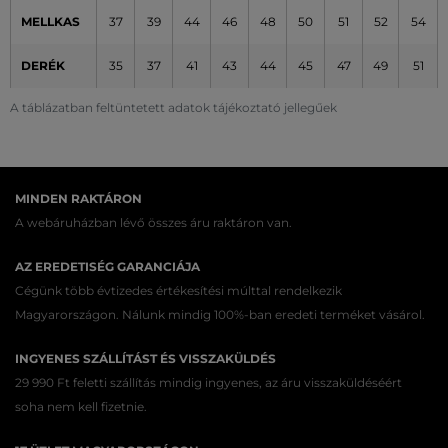
MELLKAS
37
39
44
46
48
50
51
52
54
DERÉK
35
37
41
43
44
45
47
49
51
A táblázatban feltüntetett adatok tájékoztató jellegűek
MINDEN RAKTÁRON
A webáruházban lévő összes áru raktáron van.
AZ EREDETISÉG GARANCIÁJA
Cégünk több évtizedes értékesítési múlttal rendelkezik
Magyarországon. Nálunk mindig 100%-ban eredeti terméket vásárol.
INGYENES SZÁLLÍTÁST ÉS VISSZAKÜLDÉS
29 990 Ft feletti szállítás mindig ingyenes, az áru visszaküldéséért
soha nem kell fizetnie.