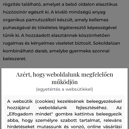
rögzítés található, amelyet a belső oldalon elasztikus
húzózsinór egészít ki. A kiváló minőségű anyag
organikus pamutszálból készült, amely kellemes
puhaságával és tökéletes légáteresztő képességével
tűnik ki. A hozzáadott elasztánnak köszönhetően
rugalmas és kényelmes viseletet biztosít. Sokoldalúan
kombinálható darab, amelybe gyermeke azonnal
beleszeret.
Azért, hogy weboldalunk megfelelően
Szabás/Típus
REGULAR
Szezon: PS24
Termék kódja
működjön
520002-723-GN-410
(egyetértés a websütikkel)
Összetétel
A websütik (cookies) kezelésének beleegyezésével
hozzájárul weboldalunk fejlesztéséhez. Az
„Elfogadom mindet" gombra kattintva beleegyezik
felső anyag
abba, hogy személyre szabott tartalmat, releváns
PAMUT
ELASZTÁN
ORGANIKUS PAMUT
hirdetéseket mutassunk és vonzó, online vásárlási