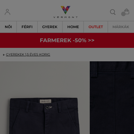
NŐI
FÉRFI
GYEREK
HOME
OUTLET
MÁRKÁK
FARMEREK -50% >>
GYEREKEK 1,5 ÉVES KORIG