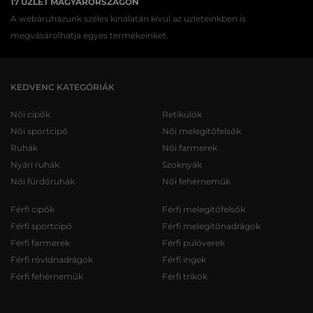
17 ÜZLET MAGYARORSZÁGON
A webáruházunk széles kínálatán kívül az üzleteinkben is
megvásárolhatja egyes termékeinket.
KEDVENC KATEGÓRIÁK
Női cipők
Retikülök
Női sportcipő
Női melegítőfelsők
Ruhák
Női farmerek
Nyári ruhák
Szoknyák
Női fürdőruhák
Női fehérneműk
Férfi cipők
Férfi melegítőfelsők
Férfi sportcipő
Férfi melegítőnadrágok
Férfi farmerek
Férfi pulóverek
Férfi rövidnadrágok
Férfi ingek
Férfi fehérneműk
Férfi trikók