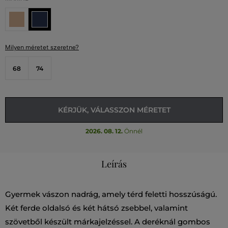
Milyen méretet szeretne?
68
74
KÉRJÜK, VÁLASSZON MÉRETET
2026. 08. 12.
Önnél
Leírás
Gyermek vászon nadrág, amely térd feletti hosszúságú.
Két ferde oldalsó és két hátsó zsebbel, valamint
szövetből készült márkajelzéssel. A deréknál gombos